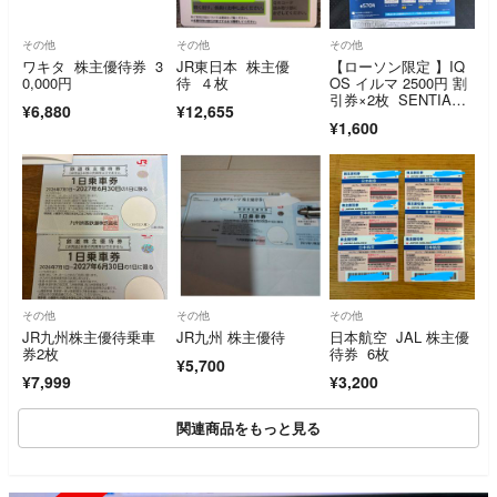
その他
その他
その他
ワキタ 株主優待券 3
JR東日本 株主優
【ローソン限定 】IQ
0,000円
待 ４枚
OS イルマ 2500円 割
引券×2枚 SENTIA引
¥6,880
¥12,655
換券×1枚
¥1,600
その他
その他
その他
JR九州株主優待乗車
JR九州 株主優待
日本航空 JAL 株主優
券2枚
待券 6枚
¥5,700
¥7,999
¥3,200
関連商品をもっと見る