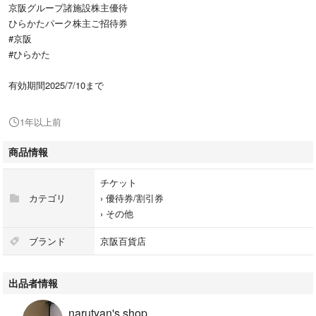
京阪グループ諸施設株主優待
ひらかたパーク株主ご招待券
#京阪
#ひらかた
有効期間2025/7/10まで
1年以上前
商品情報
チケット
カテゴリ
›
優待券/割引券
›
その他
ブランド
京阪百貨店
出品者情報
narutyan's shop