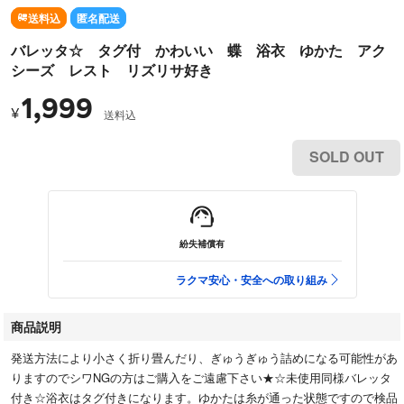
送料込
匿名配送
バレッタ☆ タグ付 かわいい 蝶 浴衣 ゆかた アク
シーズ レスト リズリサ好き
1,999
¥
送料込
SOLD OUT
紛失補償有
ラクマ安心・安全への取り組み
商品説明
発送方法により小さく折り畳んだり、ぎゅうぎゅう詰めになる可能性があ
りますのでシワNGの方はご購入をご遠慮下さい★☆未使用同様バレッタ
付き☆浴衣はタグ付きになります。ゆかたは糸が通った状態ですので検品