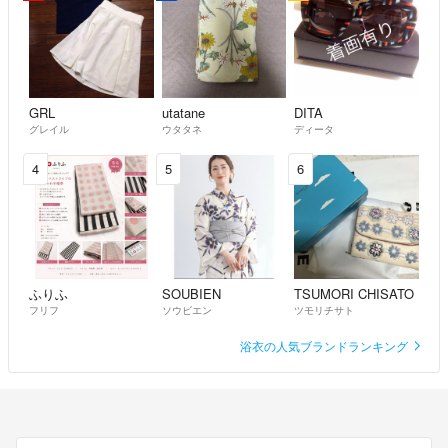
GRL
utatane
DITA
グレイル
ウタタネ
ディータ
4
5
6
ふりふ
SOUBIEN
TSUMORI CHISATO
フリフ
ソウビエン
ツモリチサト
浴衣の人気ブランドランキング