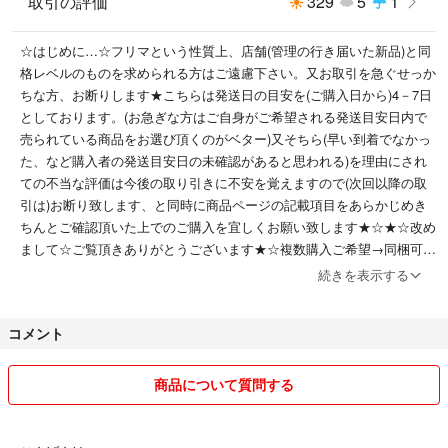
取引の評価
329
5
1
☆はじめに…☆フリマという性質上、店舗(管理の行き届いた新品)と同
格レベルのものを求められる方はご遠慮下さい。又お取引を急ぐせっか
ちな方、お断りします★こちらは発送日の目安を(ご購入日から)4－7日
としております。(お急ぎな方はご自身がご希望される発送目安日内で
売られている商品をお選び頂くのがベター)又そちら(早い到着でなかっ
た、など購入者の発送目安日の未確認があると思われる)を理由にされ
ての不当な評価は今後の取り引きに不安を覚えますので(次回以降の取
引は)お断り致します、と同時に商品ページの記載項目をあらかじめき
ちんとご確認頂いた上でのご購入を宜しくお願い致します★☆★☆改め
まして☆ご覧頂きありがとうございます★☆複数購入ご希望→同梱可能
な場合は可→先コメント下さい★☆★保管環境でペット、喫煙者はおり
続きを表示する
ません☆★☆★大型連休含む連休中や週末→金曜日から日、月曜いっぱ
い頃迄はお取り引き全般(ご連絡含め)お休みさせて頂くことがあります
コメント
のでお急ぎな方はご遠慮下さい☆★☆★☆
商品について質問する