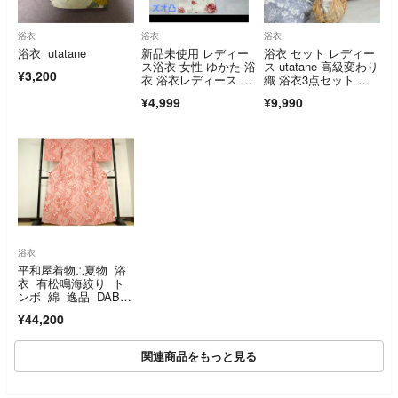
浴衣
浴衣
浴衣
浴衣 utatane
新品未使用 レディー
浴衣 セット レディー
ス浴衣 女性 ゆかた 浴
ス utatane 高級変わり
¥3,200
衣 浴衣レディース 祭
織 浴衣3点セット 上
り イベント
品
¥4,999
¥9,990
浴衣
平和屋着物∴夏物 浴
衣 有松鳴海絞り ト
ンボ 綿 逸品 DABI3
321cd
¥44,200
関連商品をもっと見る