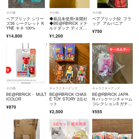
その他
その他
その他
ベアブリック シリー
◆新品未使用•未開封
ベアブリック52 フラ
ズ35 シークレット K
◆BE@RBRICK ドナ
ッグ アルバニア
YNE キネ 100%
ルドダック ディズニ
¥750
ー フィギュア
¥14,800
¥1,200
その他
キャラクターグッズ
キャラクターグッズ
BE@RBRICK - MULT
BE@RBRICK CHAS
BE@RBRICK JAPA
ICOLOR
E TOY STORY 2点セ
N パッケージチャーム
ット
コレクション3 ガチャ
¥870
ガチャ キーホルダ
¥2,500
¥555
ー ガチャ key holder