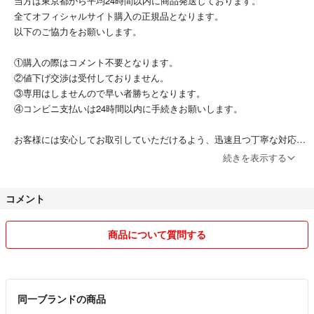
当方は東京都から平均24時間以内に商品発送しております。
#MEDICOMTOY
全てオフィシャルサイト購入の正規品となります。
#BE@RBRICK
以下のご協力をお願いします。
#ベアブリック
#招き猫
①購入の際はコメント不要となります。
#1000%
②値下げ交渉は受付しておりません。
③専用はしませんので早い者勝ちとなります。
④コンビニ支払いは24時間以内に手続きお願いします。
お客様には安心してお取引していただけるよう、迅速且つ丁寧な対応を
心掛けております。
続きを表示する
よろしくお願いいたします。
コメント
商品について質問する
同一ブランドの商品