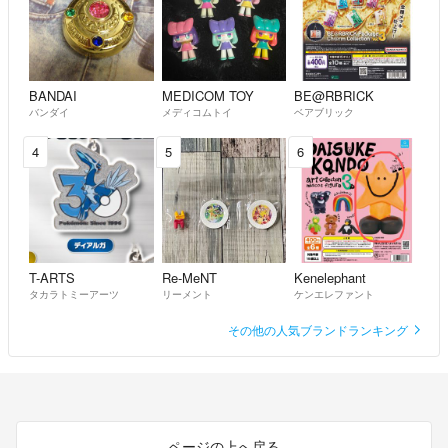
BANDAI
MEDICOM TOY
BE@RBRICK
バンダイ
メディコムトイ
ベアブリック
4
5
6
T-ARTS
Re-MeNT
Kenelephant
タカラトミーアーツ
リーメント
ケンエレファント
その他の人気ブランドランキング
ページの上へ戻る