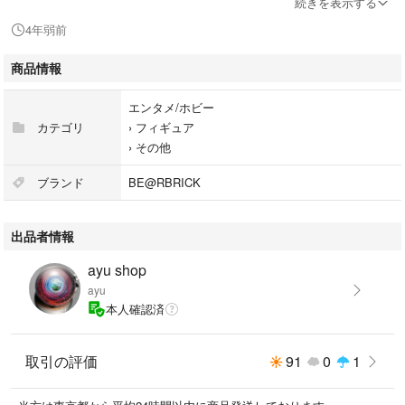
続きを表示する
1000％バージョン！
4年弱前
●衣装パーツを付属したSPECIAL Ver.!!
商品情報
発送までお時間いただきます
エンタメ/ホビー
カテゴリ
›
フィギュア
■注意事項
›
その他
★すり替え防止の為、ご購入後のキャンセルはお受けできません。予めご
理解ご了承お願いします。
ブランド
BE@RBRICK
★コンビニ支払いの方は24時間以内にお手続きお願いします。
★商品がお手元に届きましたら直ぐに受取り確認の連絡をお願いします。
出品者情報
★以上の事をご了承頂ける方のご購入を宜しくお願いします。
ayu shop
#千秋
ayu
#chiaki
本人確認済
#400
#1000
#ベアブリック
取引の評価
91
0
1
#kaws
#メディコムトイ