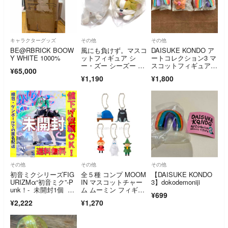
キャラクターグッズ
その他
その他
BE@RBRICK BOOW
風にも負けず。マスコ
DAISUKE KONDO ア
Y WHITE 1000%
ットフィギュア シ
ートコレクション3 マ
ー・ズー シーズー ラ
スコットフィギュア
¥65,000
グドール ガチャ
3 dokodemoniji kuma
¥1,190
¥1,800
その他
その他
その他
初音ミクシリーズFIG
全５種 コンプ MOOM
【DAISUKE KONDO
URIZMα“初音ミク”-P
IN マスコットチャー
3】dokodemoniji
unk！- 未開封1個 フ
ム ムーミン フィギュ
¥699
ィギュア
ア ガチャ
¥2,222
¥1,270