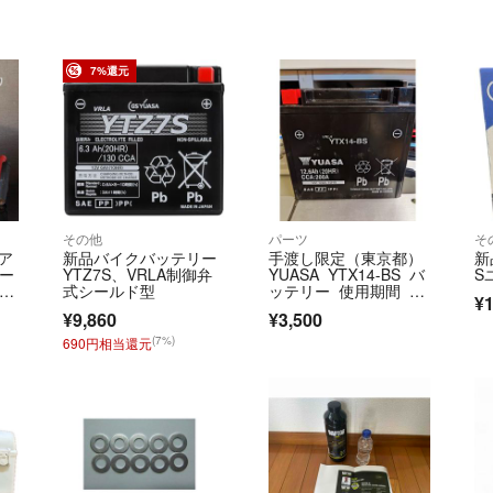
7%還元
その他
パーツ
そ
 ア
新品バイクバッテリー
手渡し限定（東京都）
新
リー
YTZ7S、VRLA制御弁
YUASA YTX14-BS バ
S
テス
式シールド型
ッテリー 使用期間 約
¥1
1年
¥9,860
¥3,500
(7%)
690円相当還元