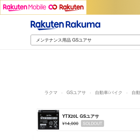
ラクマ
GSユアサ
自動車/バイク
自
YTX20L GSユアサ
¥14,000
SOLDOUT