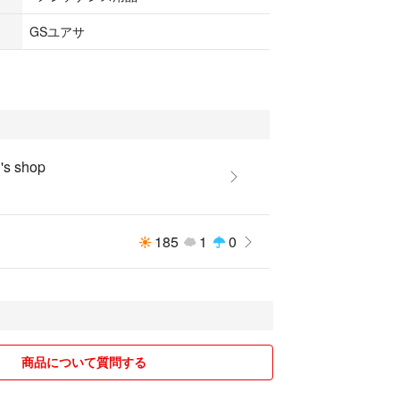
GSユアサ
リー
s shop
185
1
0
商品について質問する