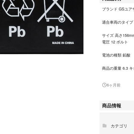
ブランド GSユア
適合車両のタイプ
サイズ 高さ156mm
電圧 12 ボルト
電池の種類 鉛酸
商品の重量 6.3 
[ 10時間率容量 ] 18
6ヶ月前
[ サイズ ]:高さ1
[ 互換バッテリー ] R
商品情報
電解液注入・充電
※北海道、沖縄、
カテゴリ
メントください。