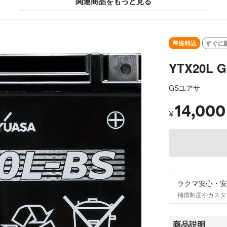
関連商品をもっと見る
送料込
すぐに
YTX20L
GSユアサ
14,000
¥
ラクマ安心・安
補償制度やカスタ
商品説明