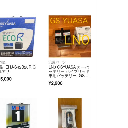
の他
汎用パーツ
品 EHJ-S42B20R G
LN0 GSYUASA カーバ
ユアサ
ッテリー ハイブリッド
車用バッテリー GS ユ
5,000
アサ
¥2,900