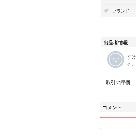
#YTX20L
ブランド
#GSユアサ
#バイク用バッテ
出品者情報
すけ'
ゆっ
取引の評価
コメント