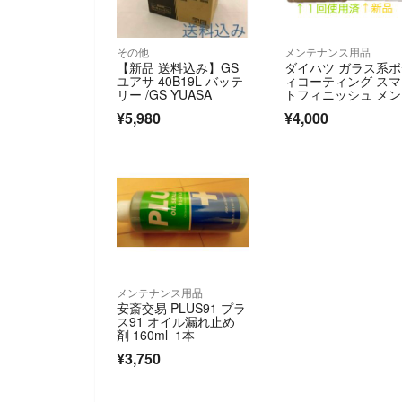
その他
メンテナンス用品
【新品 送料込み】GS
ダイハツ ガラス系
ユアサ 40B19L バッテ
ィコーティング ス
リー /GS YUASA
トフィニッシュ メ
ナンスキット 新品1
¥5,980
¥4,000
ット＋1回使用済1セ
ト
メンテナンス用品
安斎交易 PLUS91 プラ
ス91 オイル漏れ止め
剤 160ml 1本
¥3,750