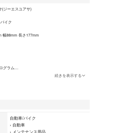
サ(ジーエスユアサ)
 バイク
 幅88mm 長さ177mm
キログラム
続きを表示する
(Ah)
56㎜ 幅88㎜ 長さ177㎜ 液入り重量約6.3kg
BTX20L-BS/DTX20L-BS
済みタイプ/商品到着後すぐに車両への取り付け可能
自動車/バイク
離島への発送の場合＋3000円かかります。事前にコ
›
自動車
›
メンテナンス用品