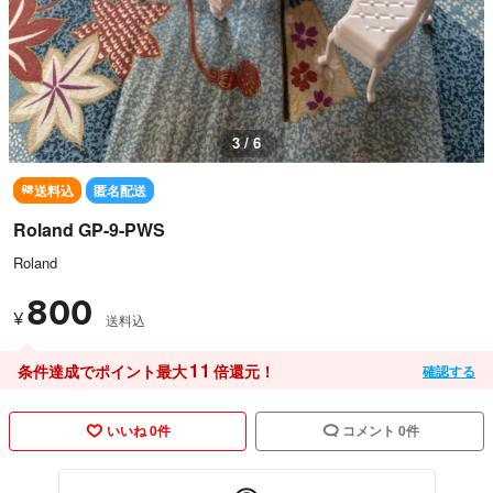
3 / 6
送料込
匿名配送
Roland GP-9-PWS
Roland
800
¥
送料込
11
条件達成でポイント最大
倍還元！
確認する
いいね 0件
コメント 0件