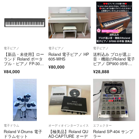
電子ピアノ
電子ピアノ
電子ピアノ
【新品・未使用】ロー
Roland 電子ピアノ HP
送料込み プロが選ぶ
ランド Roland ポータ
605-WHS
音・機能のRoland 電子
ブル・ピアノ FP-30X-
ピアノ DP900 05年
¥80,000
BK
製 激
¥84,000
¥28,888
電子ドラム
オーディオインターフェイス
エフェクター
Roland V-Drums 電子
【極美品】Roland QU
Roland SP-404 サンプ
ドラムセット
AD-CAPTURE オーデ
ラー