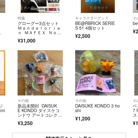
特撮
キャラクターグッズ
そ
グローグー3点セット
BE@RBRICK SERIE
be
Ｍａｎｄａｌｏｒｉａ
S 51 4個セット
¥2
セ
ｎ ＭＡＦＥＸ Ｎｏ．
¥2,500
ー
２００ Ｔ
¥31,000
その他
その他
そ
ジ
新品未開封 DAISUK
DAISUKE KONDO 3 ho
ベ
mi
E KONDO ダイスケコ
shi
7
ンドウ アートコレクシ
ス
¥1,200
ョン3 マスコットフィ
旗
¥3,250
¥1
ギュア3 コンプリート
セット