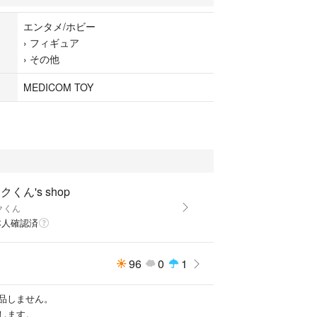
エンタメ/ホビー
›
フィギュア
&400%
›
その他
0%
MEDICOM TOY
クくん's shop
クくん
本人確認済
96
0
1
品しません。
します。