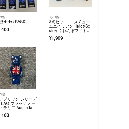
の他
その他
@rbrick BASIC
3点セット コスチュー
ムエイリアン Hide&Se
,400
ek かくれんぼフィギュ
ア
¥1,999
の他
アブリック シリーズ
 FLAG フラッグ オー
トラリア Australia 国
 100%
,100