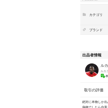
#メディコムトイ
#ベアブリック
カテゴリ
#ベアブリック100
#ベアブリック100
ブランド
出品者情報
ルカ
ルカ
取引の評価
絶対に本物しか出
偽物でしたら自害