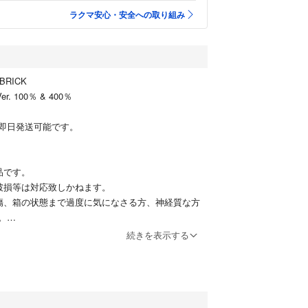
ラクマ安心・安全への取り組み
BRICK
r. 100％ & 400％
即日発送可能です。
品です。
破損等は対応致しかねます。
傷、箱の状態まで過度に気になさる方、神経質な方
。
ため返品・交換はご対応致しかねます。
続きを表示する
0&400%
00%