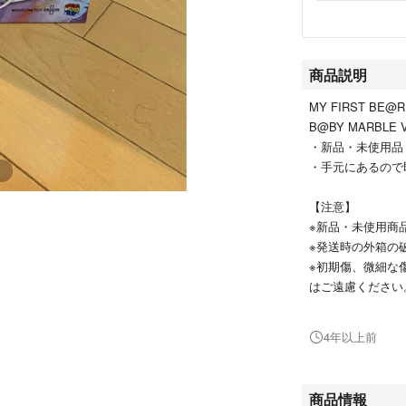
商品説明
MY FIRST BE@R
B@BY MARBLE Ve
・新品・未使用品
・手元にあるので
【注意】
※新品・未使用商
※発送時の外箱の
※初期傷、微細な
はご遠慮ください
※すり替え防止の
4年以上前
#MEDICOMTOY
#BE@RBRICK
#BE@RBRICK10
商品情報
#BE@RBRICK10