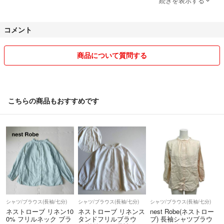
続きを表示する
コメント
スムーズな取り引きを心がけていきたいとおもっておりますが、子育て
&仕事の日々でなにかとバタバタしており、ご迷惑をおかけしてしまう
かもしれません…
商品について質問する
発送急ぐ場合 ひとこといただけると助かります。
基本的に24時間以内に発送可能でございます。
（商品によってはお時間いただく場合もあります。必ずご連絡させてい
こちらの商品もおすすめです
ただきます。）
普通郵便での発送の際、保証 追跡ございませんのでなにかトラブルが
あった場合の責任はとれませんのでご了承ください。
☆お値下げ交渉は良識の範囲内でお願いします
。⁂⁂希望金額を記載してください⁂⁂
出品したばかりだったり、何度かお値下げをしている場合、大幅なお値
下げにはお応えできないこともあります。ご了承ください。
シャツ/ブラウス(長袖/七分)
シャツ/ブラウス(長袖/七分)
シャツ/ブラウス(長袖/七分)
ネストローブ リネン10
ネストローブ リネンス
nest Robe(ネストロー
注意して検品しておりますが、やむ終えず見落としがあった場合にはご
0% フリルネック ブラ
タンドフリルブラウ
ブ) 長袖シャツブラウ