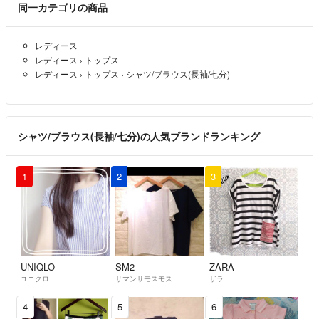
同一カテゴリの商品
レディース
レディース
›
トップス
レディース
›
トップス
›
シャツ/ブラウス(長袖/七分)
シャツ/ブラウス(長袖/七分)の人気ブランドランキング
1
2
3
UNIQLO
SM2
ZARA
ユニクロ
サマンサモスモス
ザラ
4
5
6