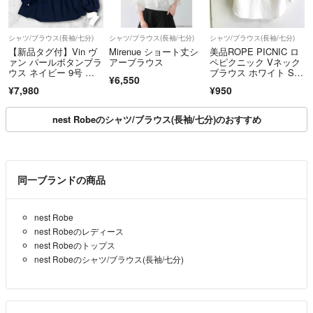
シャツ/ブラウス(長袖/七分)
シャツ/ブラウス(長袖/七分)
シャツ/ブラウス(長袖/七分)
【新品タグ付】Vin ヴ
Mirenue ショート丈シ
美品ROPE PICNIC ロ
ァン パールボタンブラ
アーブラウス
ペピクニック Vネック
ウス ネイビー 9号 ペ
ブラウス ホワイト Sサ
¥6,550
プラム 長袖 トップ
イズ
¥7,980
¥950
ス パフスリーブ
nest Robeのシャツ/ブラウス(長袖/七分)のおすすめ
同一ブランドの商品
nest Robe
nest Robeのレディース
nest Robeのトップス
nest Robeのシャツ/ブラウス(長袖/七分)