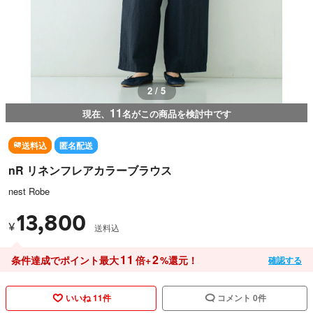
2 / 5
11
現在、
名がこの商品を検討中です
送料込
匿名配送
nR リネンフレアカラーブラウス
nest Robe
13,800
¥
送料込
11
2
条件達成でポイント最大
倍+
%還元！
確認する
いいね 11件
コメント 0件