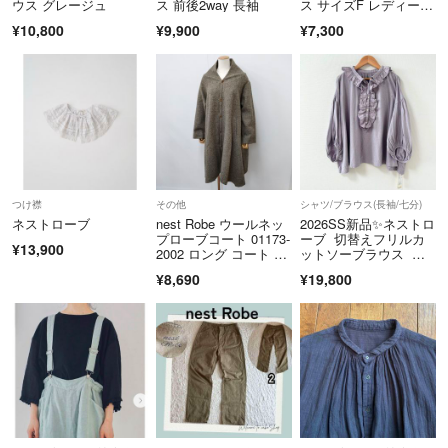
ウス グレージュ
ス 前後2way 長袖
ス サイズF レディー
容赦くださいませ。
ス - ライトピンク フリ
¥10,800
¥9,900
¥7,300
ル/ギャザー
自宅保管による劣化など、気になる方はご遠慮ください。
気になる点は購入前に遠慮なくご質問ください。
★★★★★★絶賛断捨離中のため
なかなかうごきがないものは
どんどん削除していきます！
ご了承ください。★★★★★★★★★★★★★★★
つけ襟
その他
シャツ/ブラウス(長袖/七分)
ネストローブ
nest Robe ウールネッ
2026SS新品✨ネストロ
プローブコート 01173-
ーブ 切替えフリルカ
¥13,900
☆
2002 ロング コート ベ
ットソーブラウス ラ
ージュ レディース ネ
ベンダー
★喫煙者なし。ペットなし。です。
¥8,690
¥19,800
ストローブ【中古】6-0
709G◎
お値下げ交渉など、コメントくださった場合、最後まで返信いただけた
らありがたいです。
よろしくお願いいたします。