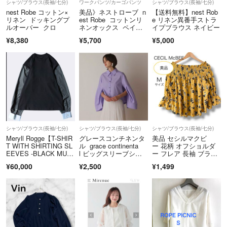
シャツ/ブラウス(長袖/七分)
ワークパンツ/カーゴパンツ
シャツ/ブラウス(長袖/七分)
nest Robe コットン×
美品》ネストローブ n
【送料無料】nest Rob
■普通評価の汚れに関しては
リネン ドッキングプ
est Robe コットンリ
e リネン異番手ストラ
見落としです、、、反省しております。
ルオーバー クロ
ネンオックス ペイン
イプブラウス ネイビー
今後この様なことがないよう確認してまいります。
ターパンツ 2 ライト
¥8,380
¥5,700
¥5,000
カーキ シンチバッ
ク 5ポケット
シャツ/ブラウス(長袖/七分)
シャツ/ブラウス(長袖/七分)
シャツ/ブラウス(長袖/七分)
Meryll Rogge【T-SHIR
グレースコンチネンタ
美品 セシルマクビ
T WITH SHIRTING SL
ル grace continenta
ー 花柄 オフショルダ
EEVES -BLACK MULT
l ビッグスリーブシャ
ー フレア 長袖 ブラウ
I-】
ツ 紫 パープル 38 長
ス 黄色系 M
¥60,000
¥2,500
¥1,499
袖 ポンチョ パフスリ
ーブ