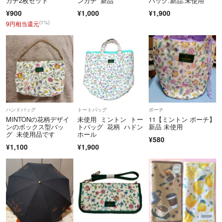
カチ2枚セット
ンカチ 新品
バッグ.新品.未使用
¥900
¥1,000
¥1,900
(1%)
9円相当還元
ハンドバッグ
トートバッグ
ポーチ
MINTONの花柄デザイ
未使用 ミントン トー
11【ミントン ポーチ】
ンのボックス型バッ
トバッグ 花柄 ハドン
新品 未使用
グ 未使用品です
ホール
¥580
¥1,100
¥1,900