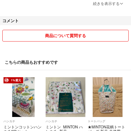
ご入金日と休みの日が合いましたら即発送の方はさせて頂きます。
続きを表示する
出来るだけ追跡ありの発送で送りたいと思っております。
コメント
希望の発送方法がございましたら、お値段とご相談させて頂きます。
まとめ売りで値引き出来る分もあると思いますのでコメント下さい。
商品について質問する
別サイトにも出品しているものがありますので、当然削除することもあ
ります。
こちらの商品もおすすめです
1%還元
ハンカチ
ハンカチ
トートバッグ
ミントンコットンハン
ミントン MINTON ハ
★MINTON花柄トート