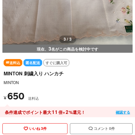
3 / 3
3
現在、
名がこの商品を検討中です
送料込
匿名配送
すぐに購入可
MINTON 刺繍入り ハンカチ
MINTON
650
¥
送料込
11
2
条件達成でポイント最大
倍+
%還元！
確認する
いいね 3件
コメント 0件