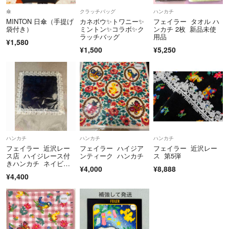
傘
クラッチバッグ
ハンカチ
MINTON 日傘（手提げ
カネボウ✨トワニー✨
フェイラー タオル ハ
袋付き）
ミントン✨コラボ✨ク
ンカチ 2枚 新品未使
ラッチバッグ
用品
¥1,580
¥1,500
¥5,250
ハンカチ
ハンカチ
ハンカチ
フェイラー 近沢レー
フェイラー ハイジア
フェイラー 近沢レー
ス店 ハイジレース付
ンティーク ハンカチ
ス 第5弾
きハンカチ ネイビ
¥4,000
¥8,888
ー 新品未開封
¥4,400