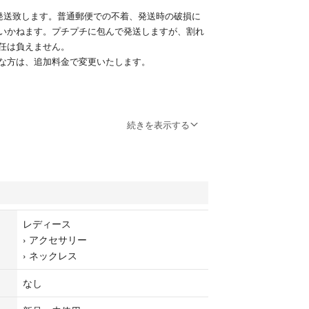
発送致します。普通郵便での不着、発送時の破損に
いかねます。プチプチに包んで発送しますが、割れ
任は負えません。
な方は、追加料金で変更いたします。
ーして作ったオカメインコのネックレスです。
続きを表示する
いたので、使って下さる方に☆
ーフの雑貨も出品してます。
物や食器類を中心に出品してます。
ける方はまとめ割り致します。
にコメントください。
レディース
›
アクセサリー
›
ネックレス
ックレス
なし
コ オウム セキセイインコ
ンコ