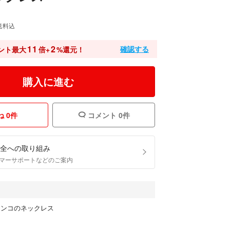
送料込
11
2
確認する
ント最大
倍+
%還元！
購入に進む
 0件
コメント 0件
全への取り組み
マーサポートなどのご案内
インコのネックレス
ド