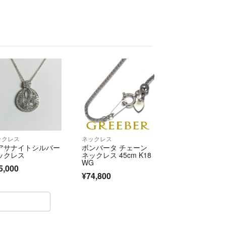
トのやりとりをしていても、
優先させます(^O^)
ご理解いただける方に♪♪
ク
型外で送ります(^o^)/
具店
金額プラスにて、
ックレス
ネックレス
してからの紛失などについては、
アサナイトシルバー
ボンバータ チェーン
ので、ご了承お願い致します。
ックレス
ネックレス 45cm K18
WG
ート
5,000
¥74,800
トしていただいている方は
ので、コメントくださいね♪♪
人式
いて★