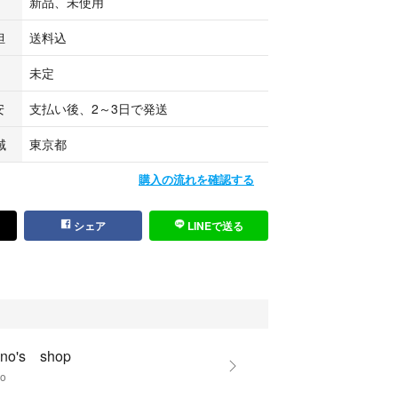
新品、未使用
 小鳥クラブ
セサリー
担
送料込
マル ルチノー
ダーメイド
未定
ラリーレスト
安
支払い後、2～3日で発送
はし置き 箸
飾り フィギア
域
東京都
ーン
 食器 皿 器
購入の流れを確認する
 珍味入れ
ネート
シェア
LINEで送る
葉
ano's shop
no
 franc