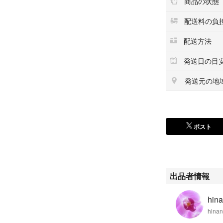
商品の状態
小鳥 小鳥倶楽部
ネックレス アク
配送料の負
小鳥グッズ ノー
プレゼント オー
配送方法
カトラリー カト
発送日の目
箸置き 箸おき 
置物 オブジェ 
発送元の地
カトラリー スプ
小皿 豆皿 取り皿
小鉢 蓋つき小鉢
テーブルコーディ
ポスト
葉っぱ形
葉 葉っぱ 木の
還暦祝 成人式
和柄食器 和食器
水引き 梅結び
出品者情報
ハレの日
インテリア雑貨
hin
アンティーク雑貨
hina
フランフラン Franc