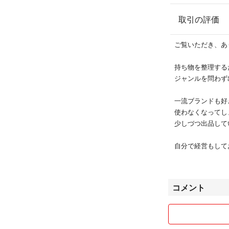
アフタヌーンティー Af
季節の箸置き
取引の評価
モダン シンプル
カトラリーレスト
ご覧いただき、あ
シルバーレスト
ナイフレスト
持ち物を整理する
お箸置き
ジャンルを問わず出品
ナイフ置き
スプーン置き
一流ブランドも好
お上品 シンプル
使わなくなってし
特別感 特別日
少しづつ出品して
ティータイム
中川政七商店
自分で経営もして
冨澤商店
返信も遅くなって
リンネル
返信はします！
無印良品
返信がない場合は
ヴィンテージ
コメント
お手数ですが再度
フランフラン
クチポール
気持ちのいい取引
ナチュラル雑貨
テーブルウェア