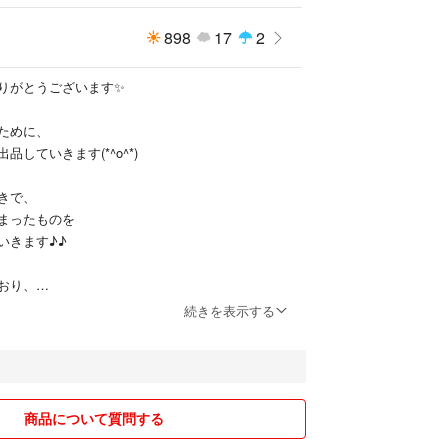
ternoon tea
898
17
2
りがとうございます✨
ために、
していきます(*^o^*)
きで、
まったものを
いきます♪♪
おり、
しまうこともありますが、
続きを表示する
見落としている可能性もある為、
メッセージいただけたらと思います。
をしたいと思ってます☆
商品について質問する