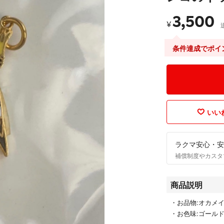
3,500
¥
条件達成でポイ
いいね
ラクマ安心・安
補償制度やカスタ
商品説明
・お品物:オカメ
・お色味:ゴール