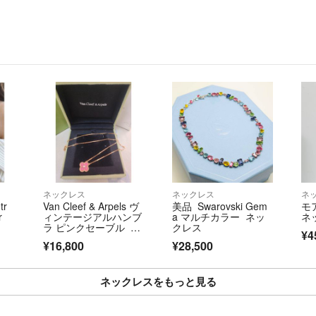
和小物
★取引★
可愛い
購入申請はコメン
綺麗
申請の早かった方を
お上品
丁寧な暮らし
★お品物★
記念日 花リム
自宅保管のため、
おしゃれピクニッ
韓国雑貨
★発送★
北欧カフェ
基本、普通郵便か定
#北欧暮らしの道
保証付がいい方は
北欧雑貨
変更いたします☆
高級食器
ネックレス
ネックレス
ネ
普通郵便での発送
フランス食器
tr
Van Cleef & Arpels ヴ
美品 Swarovski Gem
モ
責任負いかねます
クリストフル
r
ィンテージアルハンブ
a マルチカラー ネッ
ネ
ラ ピンクセーブル ネ
クレス
ピュータープレ
¥4
ックレス 2015年ホリ
★その他★
¥16,800
¥28,500
ビンテージ
デー ピンクゴールド
複数購入やリピー
ハワイアン
割引もいたします
イデー キナリノ
ネックレスをもっと見る
結婚式 還暦祝 成
★返品・返金につ
お家カフェ