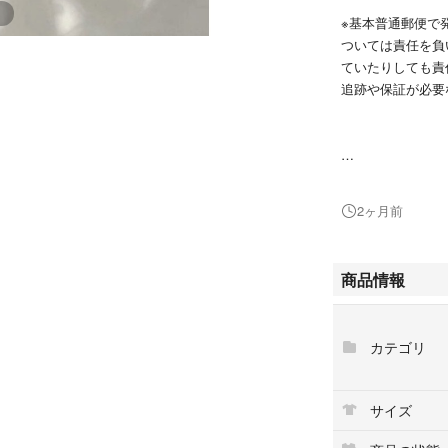
※基本普通郵便で
ついては責任を負
ていたりしても責
追跡や保証が必要
数十年前にオーダ
可愛くて使わずに
2ヶ月前
他にも小鳥のモチ
断捨離中です、小
商品情報
複数ご購入いただ
それぞれのお品物
カテゴリ
オカメインコのネ
サイズ
オカメインコ イン
文鳥 コザクライ