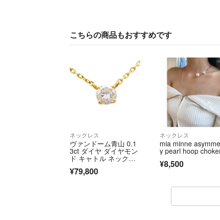
こちらの商品もおすすめです
ネックレス
ネックレス
ヴァンドーム青山 0.1
mia minne asymme
3ct ダイヤ ダイヤモン
y pearl hoop choke
ド キャトル ネックレ
¥8,500
ス ペンダント 750 K1
¥79,800
8 1粒 1P 5269