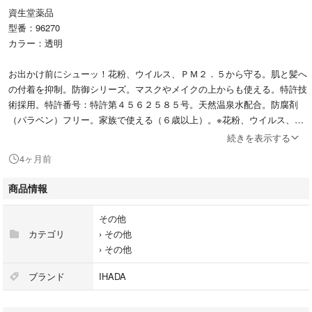
資生堂薬品
型番：96270
カラー：透明
お出かけ前にシューッ！花粉、ウイルス、ＰＭ２．５から守る。肌と髪へ
の付着を抑制。防御シリーズ。マスクやメイクの上からも使える。特許技
術採用。特許番号：特許第４５６２５８５号。天然温泉水配合。防腐剤
（パラベン）フリー。家族で使える（６歳以上）。※花粉、ウイルス、Ｐ
Ｍ２．５の侵入を完全に防ぐものではあり…
続きを表示する
4ヶ月前
#資生堂薬品
#96270
商品情報
#花粉症
その他
カテゴリ
›
その他
›
その他
ブランド
IHADA