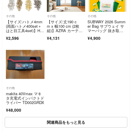
その他
その他
その他
【サイズ:ハトメ4mm
【サイズ:丈190 c
SUBWAY 2026 Summ
(両面ハトメ400set＋
m x 幅100 cm (2枚
er Bag サブウェイ サ
はと目工具4set)】Har
組)】AZRA カーテ
マーバッグ 抜き取り
ve
ン 遮
なし
¥2,596
¥4,131
¥4,900
その他
makita 40Vmax マキ
タ充電式インパクトド
ライバー TD002GRDX
¥48,000
関連商品をもっと見る