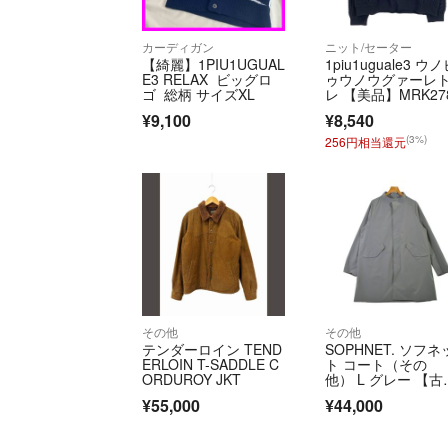
カーディガン
ニット/セーター
【綺麗】1PIU1UGUAL
1piu1uguale3 ウ
E3 RELAX ビッグロ
ゥウノウグァーレ
ゴ 総柄 サイズXL
レ 【美品】MRK27
WNY043 CRAZY C
¥9,100
¥8,540
LE CREW ロゴ刺繍
ルーネック ニット
(3%)
256円相当還元
ーター/ V
その他
その他
テンダーロイン TEND
SOPHNET. ソフネ
ERLOIN T-SADDLE C
ト コート（その
ORDUROY JKT
他） L グレー 【古
着】【中古】【送
¥55,000
¥44,000
料】