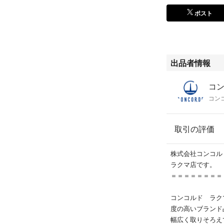
弊社の他の出品ア
ポスト
希少なアイテムを
いませ！
こちらの商品はラ
出品されていま
出品者情報
ご購入後、1〜2
コ
※土日・祝日は休
コン
なります。
取引の評価
株式会社コンコ
ラクマ店です。
＝＝＝＝＝＝＝＝
コンコルド ラク
度の高いブランド
幅広く取りそろえ