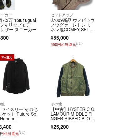
しております。
ニーカー
セットアップ
2営業日以内に商品を発送させていただきます。
7.3万 1piu1ugual
J7009新品 ウノピゥウ
業日となりますため、その場合は翌営業日の対応と
3 フィリップモデ
ノウグァーレトレ リ
 レザー スニーカー
ネン混COMFY SET-U
P Ⅵ
,800
¥55,000
ております。
(1%)
550円相当還元
盆期間を除く）
3%還元
＝＝＝＝＝＝
トはラクマ公式パートナーの株式会社コンコルドに
います。
official/law/a283/
の他
その他
official/law/a283/#return_policy
-3 ワイスリー その他
【中古】HYSTERIC G
ケット Future Sp
LAMOUR MIDDLE FI
t Hooded
NGER RIBBED BLOU
SON JACKET サイズ
8,400
¥25,200
L 02213AB08 ネイビ
ー×グリーン[17][2400
(3%)
2円相当還元
17783501]