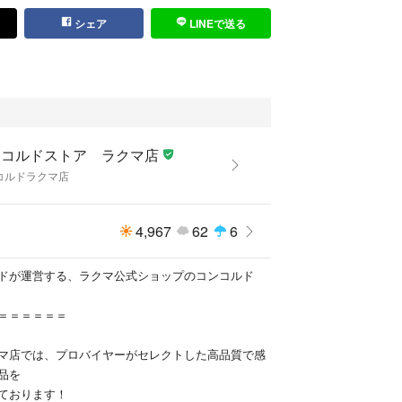
イテムをご覧いただけます。
シェア
LINEで送る
たくさんご用意しておりますので、ぜひご覧くださ
クマ公式パートナーの株式会社コンコルドによって
す。
営業日以内に商品を発送させていただきます。
ンコルドストア ラクマ店
業日となりますため、その場合は翌営業日の対応と
コルドラクマ店
4,967
62
6
ルドが運営する、ラクマ公式ショップのコンコルド
＝＝＝＝＝＝
マ店では、プロバイヤーがセレクトした高品質で感
品を
ております！