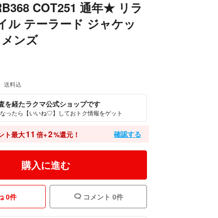
B368 COT251 通年★ リラ
イル テーラード ジャケッ
Ⅵ メンズ
送料込
査を経たラクマ公式ショップです
なったら【いいね♡】しておトク情報をゲット
11
2
確認する
ント最大
倍+
%還元！
購入に進む
 0件
コメント 0件