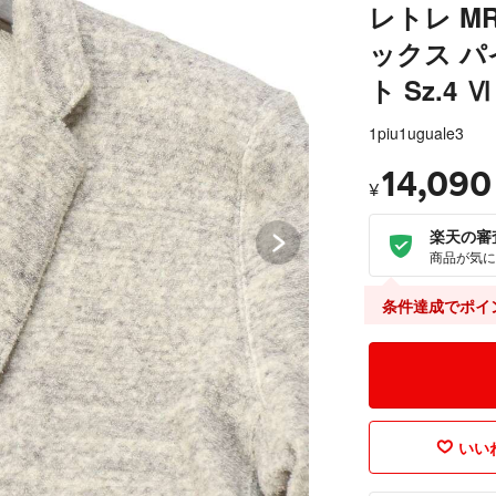
レトレ MR
ックス パ
ト Sz.4 
1piu1uguale3
14,090
¥
楽天の審
商品が気に
条件達成でポイ
いいね