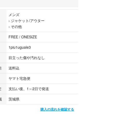
れは無く問題なくご着用頂けます。
メンズ
について】
›
ジャケット/アウター
›
その他
用品
美品・使用感のほとんどない中古品
FREE / ONESIZE
傷や汚れなどがない比較的綺麗な中古品
ずかな使用感や傷、汚れなど
1piu1uguale3
い中古品・目立つ傷や使用感、汚れなど
悪い中古品・経年劣化以外の傷や汚れが目立つ
目立った傷や汚れなし
担
送料込
品ですので、ぜひともご検討くださいませ。
ヤマト宅急便
安
支払い後、1～2日で発送
で新入荷通知されます。
されますので、ぜひご覧ください！
域
茨城県
【出品者】のショップ名をクリックして頂きます
購入の流れを確認する