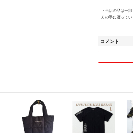
・当店の品は一部
方の手に渡ってい
イクル品へご理解
・商品は他店舗で
コメント
ただいた品が欠品
・商品画像はでき
すが、ご利用のモ
・複数商品購入い
・ご入金確認後の
せん。
商品状態は掲載前
がございました際
が違う、間違えた
●ご注文の商品と
●商品状態が商品