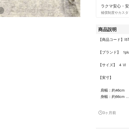
ラクマ安心・安
補償制度やカスタ
商品説明
【商品コード】I5T
【ブランド】 1pi
【サイズ】 4 Ⅵ
【実寸】
肩幅：約46cm
身幅：約66cm
着丈：約72cm
袖丈：約65cm
3ヶ月前
【状態ランク】B
【状態】