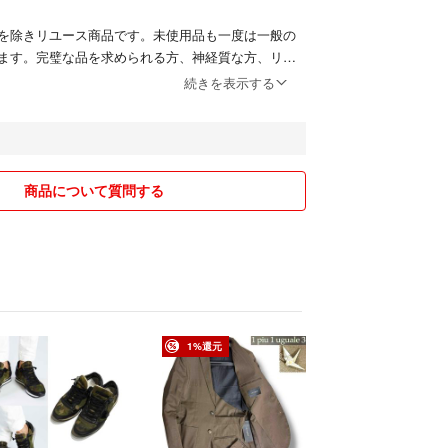
を除きリユース商品です。未使用品も一度は一般の
ます。完璧な品を求められる方、神経質な方、リサ
いただけない方は、ご注文をお控えくださいませ。
続きを表示する
も同時販売しており、タイミング次第ではご注文い
する場合がございます。予めご了承くださいませ。
る限り現物をきれいに撮影するよう心がけておりま
商品について質問する
ニターしだいでは実物と異なる場合がございます。
ただいた場合でも原則同梱対応は行えません。
ご注文内容の変更、キャンセルはお受けしておりま
に十分な確認を行っておりますが、重大な見落とし
1%還元
はご返品を承ります。サイズが合わない、イメージ
等お客様都合での返品はお受けしておりません。
異なる商品が届いた場合
説明と著しく異なる場合