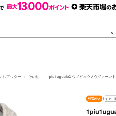
ット/アウター
その他
1piu1uguale3 ウノピュウノウグァーレト
送料込
すぐに
1piu1u