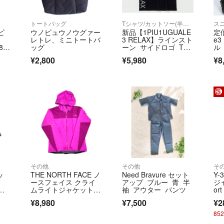
はご返品をお受け
トートバッグ
Tシャツ/カットソー(半袖/袖なし)
ス
・ご購入後、1〜
ノピ
ウノピュウノウグァー
新品【1PIU1UGUALE
定価
※土日・祝日は休
ト
レトレ、ミニトートバ
3 RELAX】ラインスト
e
なります。
8-
ッグ
ーン サイドロゴ Tシ
ル
AB
ャツ
¥2,800
¥5,980
¥8
 ク
平日は毎日発送し
セ
（※年末年始、お
＝＝＝＝＝＝＝＝
こちらのアカウン
よって運営されて
▼特商法
https://fril.jp/ts/
▼返品特約
その他
その他
そ
https://fril.jp/ts/
ッ
THE NORTH FACE ノ
Need Bravure セット
Y
ースフェイス クライ
アップ ブルー 青 半
ジャ
ムライトジャケット N
袖 アウター パンツ
or
料無
PW11503 ピンク ナイ
¥8,980
¥7,500
¥2
ロン ユニセック
ス 【中古】 12607R2
85
1