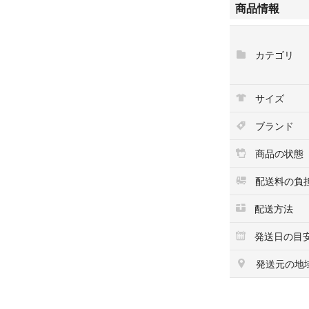
商品情報
目立った傷や汚
【コンディション
カテゴリ
S…新品・未使
SA/A…極めて
サイズ
B…美品・目立つ
C…中古品・わ
ブランド
D…少々状態の悪
E... 状態の
商品の状態
【商品説明】
配送料の負
大変オススメ商
配送方法
<おすすめ>
発送日の目
ショップフォロー
毎週新商品が追加
発送元の地
下部にございます
と、