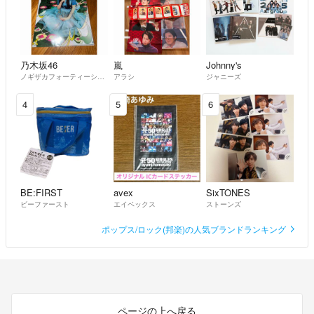
乃木坂46
嵐
Johnny's
ノギザカフォーティーシックス
アラシ
ジャニーズ
4
5
6
BE:FIRST
avex
SixTONES
ビーファースト
エイベックス
ストーンズ
ポップス/ロック(邦楽)の人気ブランドランキング
ページの上へ戻る