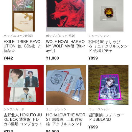
ポップス/ロック(邦楽)
ポップス/ロック(邦楽)
ミュージシャン
EXILE TRIBE REVOL
WOLF HOWL HARMO
砂田将宏 ましゃぴ
UTION 他 CD2枚 ☆
NY WOLF MV盤 (Blu-r
ろ ミニアクリルスタン
新品☆
ay付)
ド 会場ガチャ
¥442
¥1,000
¥899
シングルカード
ミュージシャン
ミュージシャン
吉野北人 HOKUTO JU
HiGH&LOW THE WOR
岩田剛典 フォトカー
KE BOX 通常盤 トレ
ST 志尊淳 上田佐智
ド JSBLAND
カ 3種類 コンプセット
雄 アクリルスタンド
¥699
¥333
¥4,500