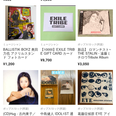
ミュージシャン
ミュージシャン
ポップス/ロック(邦楽)
BALLISTIK BOYZ 奥田
【10000】EXILE TRIB
新品】 ロマンチスト~
力也 アクリルスタン
E GIFT CARD カード
THE STALIN・遠藤ミ
ド フォトカード
チロウTribute Album
¥9,700
¥1,200
¥3,050
ポップス/ロック(邦楽)
ポップス/ロック(邦楽)
ポップス/ロック(邦楽)
(CD)Hug - 古内東子／
中島健人 IDOL1ST 通
葛藤症候群 EYE アイ