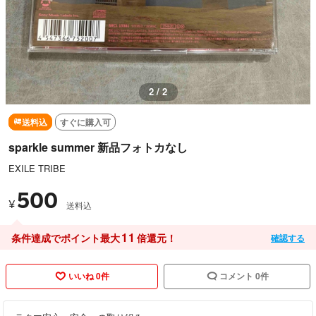
1 / 2
送料込
すぐに購入可
sparkle summer 新品フォトカなし
EXILE TRIBE
500
¥
送料込
11
条件達成でポイント最大
倍還元！
確認する
いいね 0件
コメント 0件