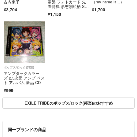
古内東子
常盤 フォトカード 先
（my name is...）
着特典 形態別絵柄 SE
¥3,704
¥1,700
CN-40 Sexy Zone 謎解
¥1,150
きはディナーのあとで
ポップス/ロック(邦楽)
アンプタックカラー
ズ 2.5次元 アンプ ベス
ト アルバム 新品 CD
¥999
EXILE TRIBEのポップス/ロック(邦楽)のおすすめ
同一ブランドの商品