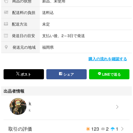
商品の状態
新品、未使用
配送料の負担
送料込
配送方法
未定
発送日の目安
支払い後、2～3日で発送
発送元の地域
福岡県
購入の流れを確認する
ポスト
シェア
LINEで送る
出品者情報
k
k
取引の評価
123
2
1