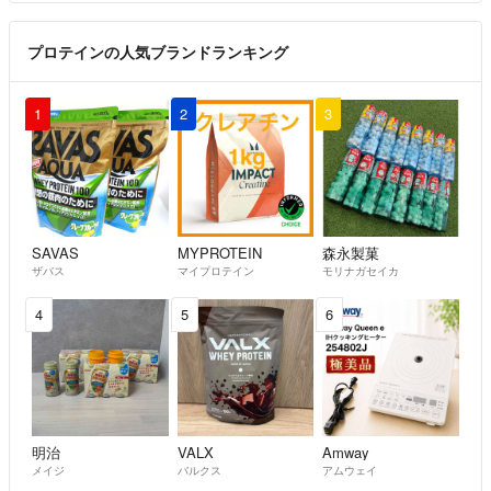
プロテインの人気ブランドランキング
1
2
3
SAVAS
MYPROTEIN
森永製菓
ザバス
マイプロテイン
モリナガセイカ
4
5
6
明治
VALX
Amway
メイジ
バルクス
アムウェイ