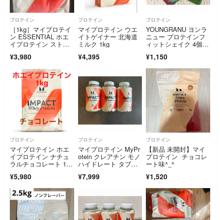
プロテイン
プロテイン
プロテイン
［1kg］マイプロテイ
マイプロテイン ウエ
YOUNGRANU ヨンラ
ン ESSENTIAL ホエ
イトゲイナー 北海道
ニュー プロテインフ
イプロテイン ストロ
ミルク 1kg
ィットシェイク 4個セ
ベリークリーム エッ
ット
¥3,980
¥4,395
¥1,150
センシャル シェイク
プロテイン
プロテイン
プロテイン
マイプロテイン ホエ
マイプロテイン MyPr
【新品 未開封】マイ
イプロテイン ナチュ
otein クレアチン モノ
プロテイン チョコレ
ラルチョコレート 1k
ハイドレート タブレ
ート味^_^
g 送料込 1
ット
¥5,980
¥7,999
¥1,520