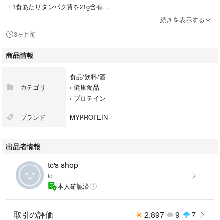
・1食あたりタンパク質を21g含有
・BCAAを5g配合
続きを表示する
・低糖類
3ヶ月前
#Myprotein
商品情報
#プロテイン
#チョコ
食品/飲料/酒
#マイプロテイン
カテゴリ
›
健康食品
#トレーニング
›
プロテイン
ブランド
MYPROTEIN
出品者情報
tc's shop
tc
本人確認済
取引の評価
2,897
9
7