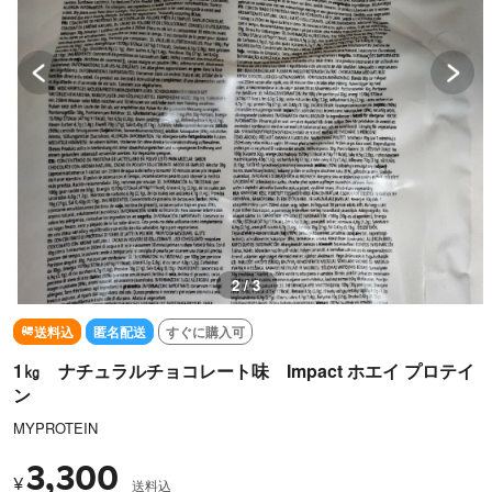
3 / 3
送料込
匿名配送
すぐに購入可
1㎏ ナチュラルチョコレート味 Impact ホエイ プロテイ
ン
MYPROTEIN
3,300
¥
送料込