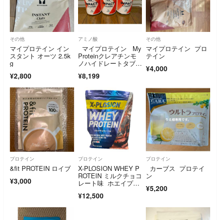
その他
アミノ酸
その他
マイプロテイン イン
マイプロテイン My
マイプロテイン プロ
スタント オーツ 2.5k
Proteinクレアチンモ
テイン
g
ノハイドレートタブレ
¥4,000
ット750粒
¥2,800
¥8,199
プロテイン
プロテイン
プロテイン
&fit PROTEIN ロイブ
X-PLOSION WHEY P
カーブス プロテイ
ROTEIN ミルクチョコ
ン
¥3,000
レート味 ホエイプロ
¥5,200
テイン 3kg
¥12,500