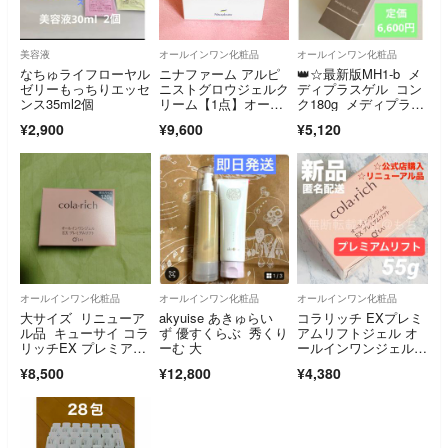
美容液
オールインワン化粧品
オールインワン化粧品
なちゅライフローヤル
ニナファーム アルピ
👑☆最新版MH1-b メ
ゼリーもっちりエッセ
ニストグロウジェルク
ディプラスゲル コン
ンス35ml2個
リーム【1点】オール
ク180g メディプラス
インワンジェルクリー
ゲルコンク
¥2,900
¥9,600
¥5,120
ム
オールインワン化粧品
オールインワン化粧品
オールインワン化粧品
大サイズ リニューア
akyuise あきゅらい
コラリッチ EXプレミ
ル品 キューサイ コラ
ず 優すくらぶ 秀くり
アムリフトジェル オ
リッチEX プレミアム
ーむ 大
ールインワンジェルク
リフトジェル 120g
リーム 55g
¥8,500
¥12,800
¥4,380