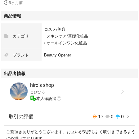
5ヶ月前
2026.3.1着
商品情報
即購入オッケー
早い者勝ち
コスメ/美容
送料無料
カテゴリ
›
スキンケア/基礎化粧品
匿名配送
›
オールインワン化粧品
バラ売り可能
ブランド
Beauty Opener
#ローヤルゼリー
#4560313622925
出品者情報
#コスメ/美容
#スキンケア/基礎化粧品
hiro's shop
#オールインワン化粧品
こぴひろ
本人確認済
取引の評価
17
0
0
ご覧頂きありがとうございます、お互いが気持ちよく取引きできるよう
に心掛けております。