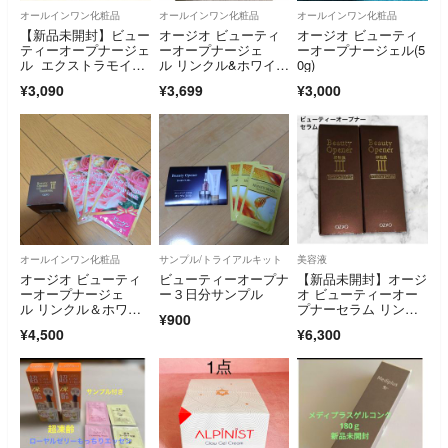
オールインワン化粧品
オールインワン化粧品
オールインワン化粧品
【新品未開封】ビュー
オージオ ビューティ
オージオ ビューティ
ティーオープナージェ
ーオープナージェ
ーオープナージェル(5
ル エクストラモイス
ル リンクル&ホワイ
0g)
チャー オージオ OZI
ト チューブタイプ 50
¥3,090
¥3,699
¥3,000
O 卵殻膜 III 美容ジェ
ルクリーム
オールインワン化粧品
サンプル/トライアルキット
美容液
オージオ ビューティ
ビューティーオープナ
【新品未開封】オージ
ーオープナージェ
ー３日分サンプル
オ ビューティーオー
ル リンクル＆ホワイ
プナーセラム リンク
¥900
ト(50g)&マスク3袋
ル＆ホワイト 2個
¥4,500
¥6,300