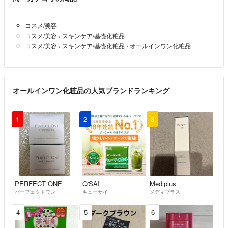
コスメ/美容
コスメ/美容
›
スキンケア/基礎化粧品
コスメ/美容
›
スキンケア/基礎化粧品
›
オールインワン化粧品
オールインワン化粧品の人気ブランドランキング
1
2
3
PERFECT ONE
Q'SAI
Mediplus
パーフェクトワン
キューサイ
メディプラス
4
5
6