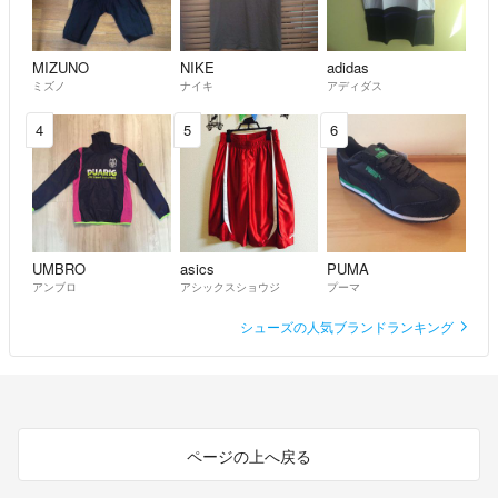
MIZUNO
NIKE
adidas
ミズノ
ナイキ
アディダス
4
5
6
UMBRO
asics
PUMA
アンブロ
アシックスショウジ
プーマ
シューズの人気ブランドランキング
ページの上へ戻る