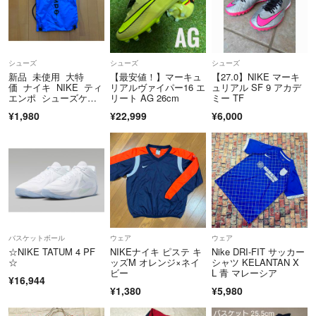
シューズ
シューズ
シューズ
新品 未使用 大特
【最安値！】マーキュ
【27.0】NIKE マーキ
価 ナイキ NIKE ティ
リアルヴァイパー16 エ
ュリアル SF 9 アカデ
エンポ シューズケー
リート AG 26cm
ミー TF
ス シューズ袋
¥1,980
¥22,999
¥6,000
バスケットボール
ウェア
ウェア
☆NIKE TATUM 4 PF
NIKEナイキ ピステ キ
Nike DRI-FIT サッカー
☆
ッズM オレンジ×ネイ
シャツ KELANTAN X
ビー
L 青 マレーシア
¥16,944
¥1,380
¥5,980