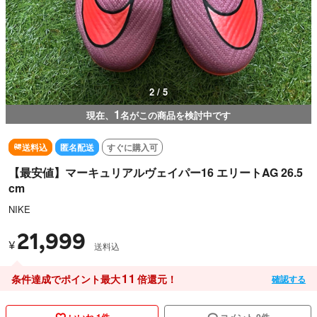
3 / 5
1
現在、
名がこの商品を検討中です
送料込
匿名配送
すぐに購入可
【最安値】マーキュリアルヴェイパー16 エリートAG 26.5
cm
NIKE
21,999
¥
送料込
11
条件達成でポイント最大
倍還元！
確認する
いいね 1件
コメント 0件