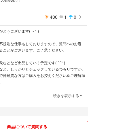
本人確認済
430
1
0
うございます( ˊᵕˋ* )
不規則な仕事もしておりますので、質問へのお返
ることがございます。ご了承ください。
などなど出品していく予定です( ˊᵕˋ* )
など、しっかりとチェックしているつもりですが、
で神経質な方はご購入をお控えください🙇ご理解頂
。
すが、値下げ交渉OKです。
続きを表示する
、気になることがありましたら、お気軽にご質問く
引をしていきたいと思っております。
よろしくお願いいたします( •̀ᴗ•́ )و ̑̑
商品について質問する