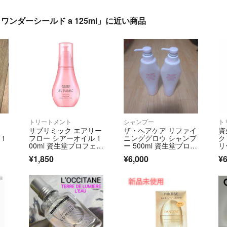
ンダーシールド a 125ml」に近い商品
トリートメント
シャンプー
ト
サブリミック エアリー
ザ・ヘアケア リファイ
資
1
フロー シアーオイル 1
ニンググロウ シャンプ
ク
00ml 資生堂プロフェッ
ー 500ml 資生堂プロフ
リ
ショナル
ェッシ…
ル 
¥1,850
¥6,000
¥6