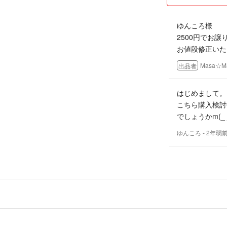
ゆんころ様
2500円でお譲り可
お値段修正いた
Masa☆M
出品者
はじめまして。
こちら購入検討
でしょうかm(_ 
ゆんころ
- 2年弱