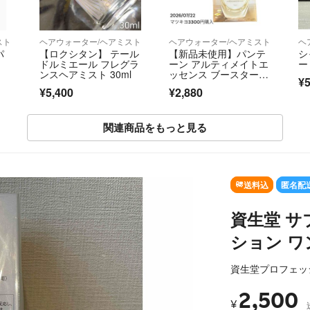
スト
ヘアウォーター/ヘアミスト
ヘアウォーター/ヘアミスト
ヘ
パ
【ロクシタン】 テール
【新品未使用】パンテ
シ
ドルミエール フレグラ
ーン アルティメイトエ
ー
ンスヘアミスト 30ml
ッセンス ブースターミ
¥5
スト75ml
¥5,400
¥2,880
関連商品をもっと見る
SOLD OUT
送料込
匿名配
資生堂 サ
ション ワン
資生堂プロフェッ
2,500
¥