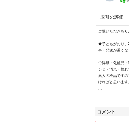
取引の評価
ご覧いただきありがと
◆子どもがおり、
事・発送が遅くな
◇洋服・化粧品・靴
シミ・汚れ・擦れ
素人の検品ですの
ければと思います
◆商品にもよりま
値下げ交渉を始め
ださい。
コメント
◇気持ち良いお取