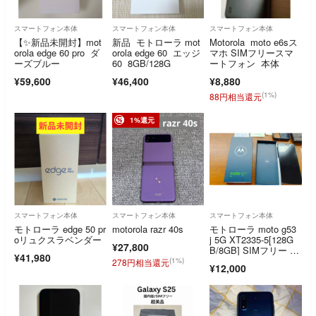
スマートフォン本体
スマートフォン本体
スマートフォン本体
【✨新品未開封】mot
新品 モトローラ mot
Motorola moto e6sス
orola edge 60 pro ダ
orola edge 60 エッジ
マホ SIMフリースマ
ーズブルー
60 8GB/128G
ートフォン 本体
¥59,600
¥46,400
¥8,880
(1%)
88円相当還元
1%還元
スマートフォン本体
スマートフォン本体
スマートフォン本体
モトローラ edge 50 pr
motorola razr 40s
モトローラ moto g53
oリュクスラベンダー
j 5G XT2335-5[128G
¥27,800
B/8GB] SIMフリー シ
¥41,980
ルバー
(1%)
278円相当還元
¥12,000