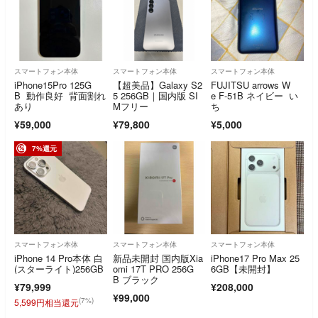
スマートフォン本体
スマートフォン本体
スマートフォン本体
iPhone15Pro 125G
【超美品】Galaxy S2
FUJITSU arrows W
B 動作良好 背面割れ
5 256GB｜国内版 SI
e F-51B ネイビー い
あり
Mフリー
ち
¥59,000
¥79,800
¥5,000
7%還元
スマートフォン本体
スマートフォン本体
スマートフォン本体
iPhone 14 Pro本体 白
新品未開封 国内版Xia
iPhone17 Pro Max 25
(スターライト)256GB
omi 17T PRO 256G
6GB【未開封】
B ブラック
¥79,999
¥208,000
¥99,000
(7%)
5,599円相当還元