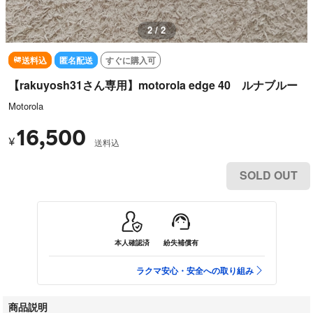
2 / 2
送料込
匿名配送
すぐに購入可
【rakuyosh31さん専用】motorola edge 40 ルナブルー
Motorola
16,500
¥
送料込
SOLD OUT
本人確認済
紛失補償有
ラクマ安心・安全への取り組み
商品説明