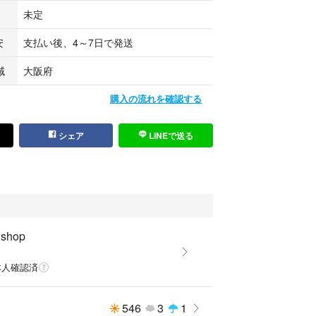
未定
安
支払い後、4～7日で発送
域
大阪府
購入の流れを確認する
シェア
LINEで送る
shop
本人確認済
546
3
1