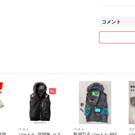
コメント
ベスト
ベスト
そ
空調
バートル 空調服 ベス
BURTLE バートル 202
バー