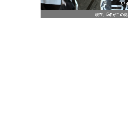
3 / 4
5
現在、
名がこの商