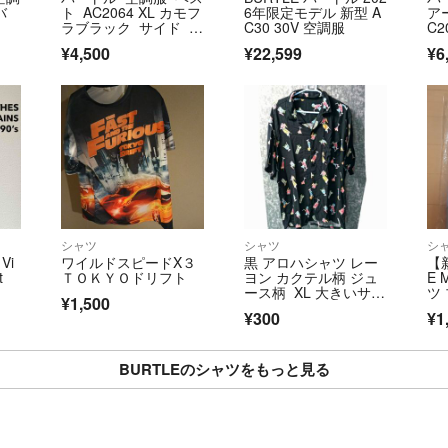
バ
ト AC2064 XL カモフ
6年限定モデル 新型 A
ア
ラブラック サイド X
C30 30V 空調服
C2
L
ク
¥4,500
¥22,599
¥6
シャツ
シャツ
シ
Vi
ワイルドスピードX３
黒 アロハシャツ レー
【
t
ＴＯＫＹＯドリフト
ヨン カクテル柄 ジュ
E 
ース柄 XL 大きいサイ
ツ
¥1,500
ズ シャツ
¥300
¥1
BURTLEのシャツをもっと見る