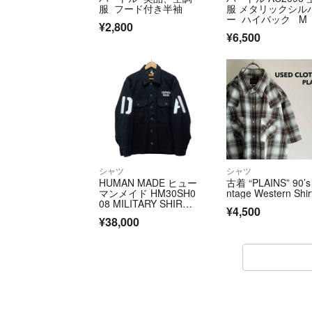
服 フード付き半袖
服 メタリックシル
ー ハイバック M
¥2,800
¥6,500
シャツ
シャツ
HUMAN MADE ヒュー
古着 “PLAINS” 90’s 
マンメイド HM30SH0
ntage Western Shir
08 MILITARY SHIR
¥4,500
T ミリタリー ウー
¥38,000
ル 長袖シャツ ネイビ
ー サイズL 正規品 / 55
968