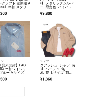
ークラフト 空調服 A
袖 メタリックシルバ
096L 半袖 メタリッ
ー 限定色 ハイバッ
シルバー Lサイズ
ク XL
,300
¥9,800
ャツ
シャツ
新品未開封】FAC
クアッシュ シャツ 長
MIX 半袖ワイシャ
袖 ベージュ 無
 ブルー Mサイズ
地 茶 Lサイズ 刺繍
デザイン Quash
,500
¥1,860