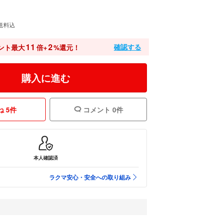
送料込
11
2
確認する
ント最大
倍+
%還元！
購入に進む
 5件
コメント 0件
本人確認済
ラクマ安心・安全への取り組み