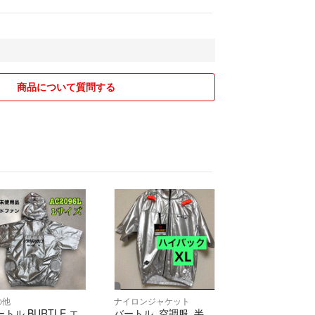
商品について質問する
の他
ナイロンジャケット
トル BURTLE エ
バートル 空調服 半