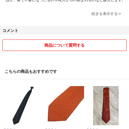
ラクマでは、とくに選りすぐりのものを扱うようにしています。ぜひ、
続きを表示する
ご覧ください。
コメント
専用にさせていただいたとしても、２日以上ご購入がない場合には元に
もどさせていただいています。
商品について質問する
ぜひ、気持ちよい取引ができれば嬉しいです！
よろしくお願いいたします(^^)
こちらの商品もおすすめです