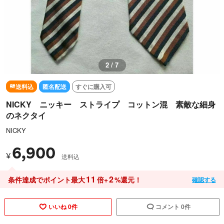
2 / 7
送料込
匿名配送
すぐに購入可
NICKY ニッキー ストライプ コットン混 素敵な細身
のネクタイ
NICKY
6,900
¥
送料込
11
2
条件達成でポイント最大
倍+
%還元！
確認する
いいね 0件
コメント 0件