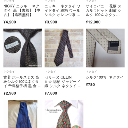
ネクタイ
ネクタイ
ネクタイ
NICKY ニッキー ネク
ニッキー ネクタイ ワ
サイコバニー 花柄 ス
タイ 黒 【古着】【中
イドタイ 総柄 ウール
カルラビット 刺繍 シ
古】【送料無料】
シルク オレンジ系 ビ
ルク 100% ネクタ
ジネス /X
イ オレンジ
¥4,200
¥3,900
¥12,980
ネクタイ
ネクタイ
ネクタイ
古着 ポールスミス 高
セリーヌ CELIN
シルク100％ ネクタイ
級シルク100%ネクタ
E ☆ 総柄 ジャガード
¥780
イ 千鳥格子柄 黒 金 P
織 シルク ネクタイ イ
aul Smith
タリア製 ロゴ ダーク
¥2,980
¥7,800
ブラウン 水色 シルク
タイ