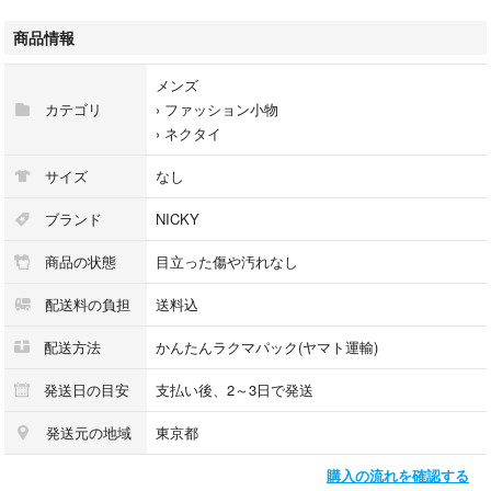
◼️ハンドメイド
◼️イタリア製
商品情報
◼️剣先 6.7㎝ 全長149cm
◼️カラー...ブラウン
メンズ
◼️柄・デザイン...ストライプ
カテゴリ
›
ファッション小物
›
ネクタイ
ネイビーやグレーのジャケットに白シャツで合わせれば、格好よく決まる
と思います。
サイズ
なし
美品ですが、中古品、素人検品にご理解のうえ、ご購入をご検討お願いい
ブランド
NICKY
たします。
商品の状態
目立った傷や汚れなし
★★★★★★★★★★★★★★★★★★
配送料の負担
送料込
お買い得な品をたくさん出品してます
↓↓↓
配送方法
かんたんラクマパック(ヤマト運輸)
#コーヒーは深煎りメンズアイテム
#コーヒーは深煎りアイテム一覧★★★★★★★★★★★★★★★★★★
発送日の目安
支払い後、2～3日で発送
発送元の地域
東京都
購入の流れを確認する