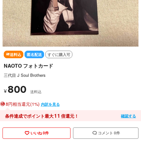
送料込
匿名配送
すぐに購入可
NAOTO フォトカード
三代目 J Soul Brothers
800
¥
送料込
8円相当還元(1%)
内訳を見る
11
条件達成でポイント最大
倍還元！
確認する
いいね 0件
コメント 0件