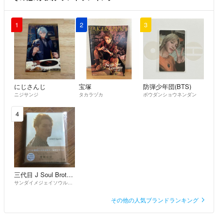
1
2
3
にじさんじ
宝塚
防弾少年団(BTS)
ニジサンジ
タカラヅカ
ボウダンショウネンダン
4
三代目 J Soul Brothers
サンダイメジェイソウルブラザーズ
その他の人気ブランドランキング