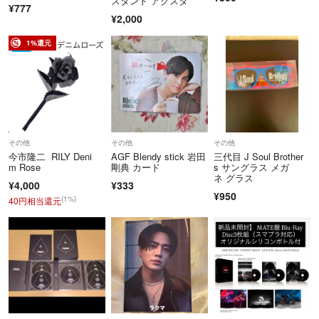
スタンド アクスタ
¥777
¥2,000
1%還元
その他
その他
その他
今市隆二 RILY Deni
AGF Blendy stick 岩田
三代目 J Soul Brother
m Rose
剛典 カード
s サングラス メガ
ネ グラス
¥4,000
¥333
¥950
(1%)
40円相当還元