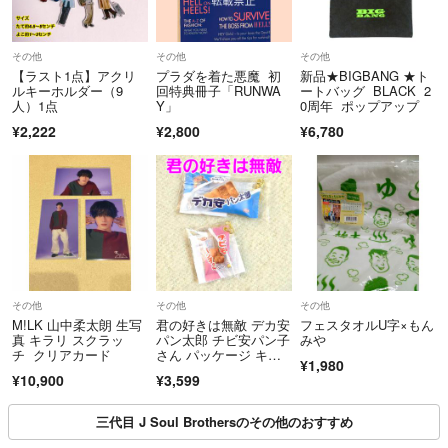
その他
その他
その他
【ラスト1点】アクリ
プラダを着た悪魔 初
新品★BIGBANG ★ト
ルキーホルダー（9
回特典冊子「RUNWA
ートバッグ BLACK 2
人）1点
Y」
0周年 ポップアップ
¥2,222
¥2,800
¥6,780
その他
その他
その他
M!LK 山中柔太朗 生写
君の好きは無敵 デカ安
フェスタオルU字×もん
真 キラリ スクラッ
パン太郎 チビ安パン子
みや
チ クリアカード
さん パッケージ キー
¥1,980
ホルダー
¥10,900
¥3,599
三代目 J Soul Brothersのその他のおすすめ