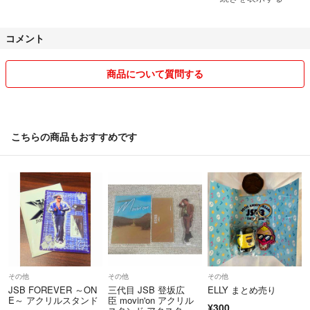
また、まとめ買いをしてくださる方は、可能な限りご購入者様の希望額
コメント
で取引させていただきます！🙇‍♀️
まとめて欲しい商品がございましたら、お気軽にコメントください😊
📝
商品について質問する
素敵なご縁がありますように🤝✨
よろしくお願い致します
こちらの商品もおすすめです
その他
その他
その他
JSB FOREVER ～ON
三代目 JSB 登坂広
ELLY まとめ売り
E～ アクリルスタンド
臣 movin'on アクリル
¥300