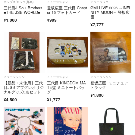
ポップス/ロック(邦楽)
ミュージシャン
ミュージック
三代目J Soul Brothers
登坂広臣 三代目 Chapt
ØMI LIVE 2026 ～INFI
■THE JSB WORLD■
er 15 フォトカード
NITY MOON～ 登坂広
臣
¥1,000
¥999
¥7,777
ミュージシャン
ミュージシャン
ミュージシャン
【新品・未使用】三代
三代目 KINGDOM MA
登坂広臣 ミニチュア
目JSB アプグレオリジ
TE盤 ミニトートバッ
トラック
ナルグッズ3点セット
グ
¥1,800
¥4,500
¥1,777