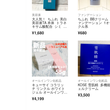
美容液
ファンデーション
大人気！ ちふれ 美白
ちふれ BBクリーム
美容液TA 本体 トラネ
ァンデーション 1オ
キサム酸配合 シミ 肌
クル系
あれに
¥1,680
¥680
オールインワン化粧品
オールインワン化粧品
キューサイ コラリッ
KOSE 雪肌精 多機
チ リンクル ホワイト
ェルクリーム
ジェル オールインワン
¥3,500
ジェル 55g
¥4,199