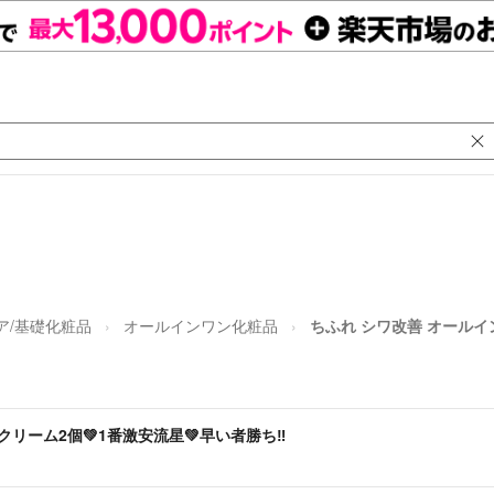
ア/基礎化粧品
オールインワン化粧品
ちふれ シワ改善 オールイ
リーム2個💚1番激安流星💚早い者勝ち‼️