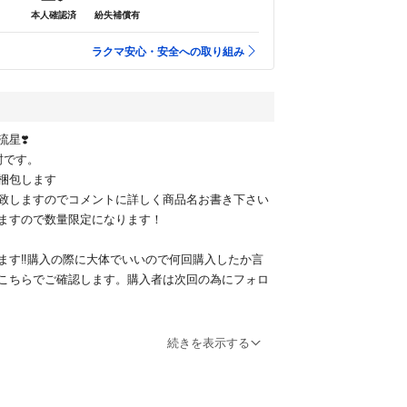
本人確認済
紛失補償有
ラクマ安心・安全への取り組み
星❣️
封です。
梱包します
致しますのでコメントに詳しく商品名お書き下さい
ますので数量限定になります！
ます‼️購入の際に大体でいいので何回購入したか言
こちらでご確認します。購入者は次回の為にフォロ
以外はブロックします‼️
続きを表示する
購入は出来なくなります！
犯の出品者が山ほどいっぱいおりますので、そちらで