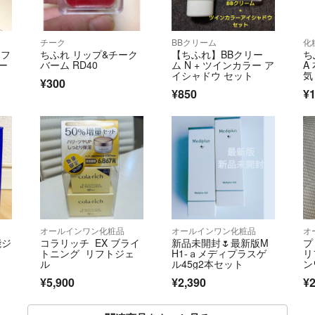
チーク
BBクリーム
化
 フ
ちふれ リップ&チーク
【ちふれ】BBクリー
ち
ー
バーム RD40
ム N + ツインカラー ア
A
イシャドウ セット
気
¥300
¥850
¥1
オールインワン化粧品
オールインワン化粧品
オ
能ジ
コラリッチ EX ブライ
新品未開封🌷最新版M
プ
トニング リフトジェ
H1-ａメディプラスゲ
リ
ル
ル45g2本セット
ン
¥5,900
¥2,390
¥2