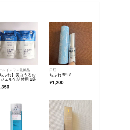
ールインワン化粧品
口紅
ちふれ】美白うるお
ちふれBE12
 ジェルN 詰替用 2袋
¥1,200
,350