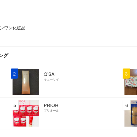
ンワン化粧品
ング
2
3
Q'SAI
キューサイ
5
PRIOR
6
プリオール