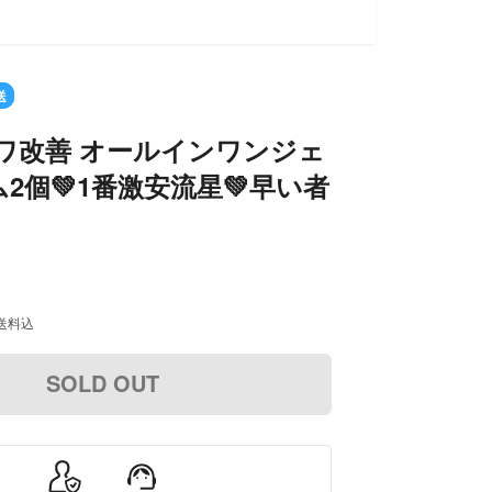
送
ワ改善 オールインワンジェ
2個💚1番激安流星💚早い者
送料込
SOLD OUT