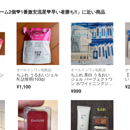
ム2個💚1番激安流星💚早い者勝ち‼️」に近い商品
オールインワン化粧品
オールインワン化粧品
オ
ワン
ちふれ うるおいジェル
ちふれ 美白 うるおい
【
N 詰替用(103g)
ジェル パーフェクトワ
い
ン ホワイトニングジェ
¥1,100
¥2
ル サンプル
¥999