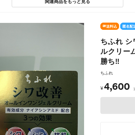
関連商品をもっと見る
SOLD OUT
送料込
匿名配
ちふれ シ
ルクリーム
勝ち‼️
ちふれ
4,600
¥