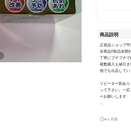
商品説明
正規品ショップ💚流
全商品‼️新品未開
丁寧にプチプチで
複数購入も値引き
他でも出品してい
リピーター割あり
って下さい。一応
ーお願いします
【注意】良い評価
1番人気の俺から
4ヶ月前
‼️その辺に窃盗
どうぞ