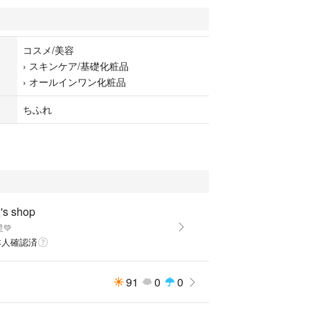
コスメ/美容
›
スキンケア/基礎化粧品
›
オールインワン化粧品
ちふれ
s shop
星💚
本人確認済
91
0
0