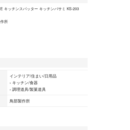
BE キッチンスパッター キッチンバサミ KS-203
製作所
インテリア/住まい/日用品
›
キッチン/食器
›
調理道具/製菓道具
鳥部製作所