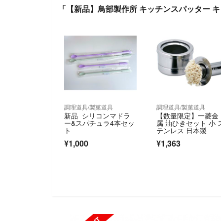
「【新品】鳥部製作所 キッチンスパッター キッ
調理道具/製菓道具
調理道具/製菓道具
新品 シリコンマドラ
【数量限定】一菱金
ー&スパチュラ4本セッ
属 油ひきセット 小 
ト
テンレス 日本製
¥1,000
¥1,363
SOLD OUT