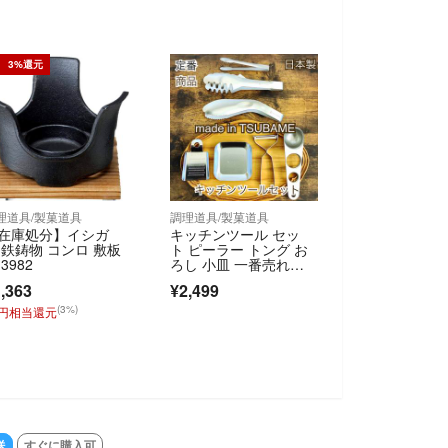
3%還元
理道具/製菓道具
調理道具/製菓道具
在庫処分】イシガ
キッチンツール セッ
 鉄鋳物 コンロ 敷板
ト ピーラー トング お
3982
ろし 小皿 一番売れて
る 燕三条
,363
¥2,499
(3%)
0円相当還元
送
すぐに購入可