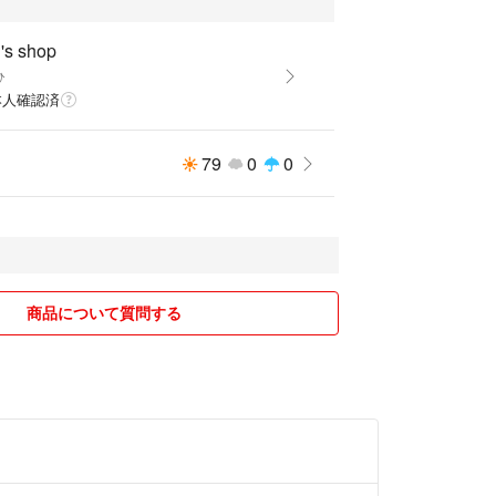
s shop
ひ
本人確認済
79
0
0
商品について質問する