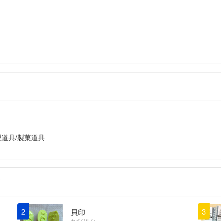
理道具/製菓道具
2
3
貝印
カイジルシ