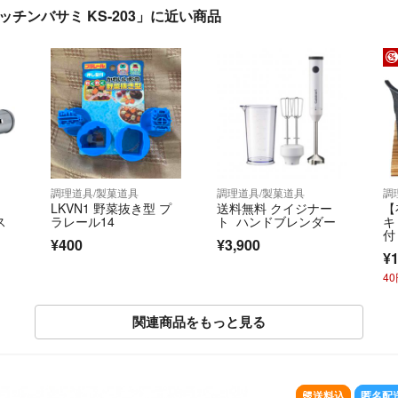
チンバサミ KS-203」に近い商品
調理道具/製菓道具
調理道具/製菓道具
調
LKVN1 野菜抜き型 プ
送料無料 クイジナー
【
ス
ラレール14
ト ハンドブレンダー
キ
付 
¥400
¥3,900
¥1
4
関連商品をもっと見る
SOLD OUT
送料込
匿名配