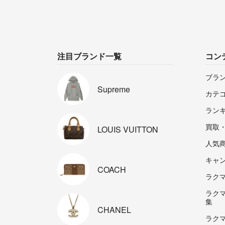
注目ブランド一覧
コン
ブラ
Supreme
カテ
ラン
買取
LOUIS
VUITTON
人気
キャ
COACH
ラクマp
ラク
集
CHANEL
ラク