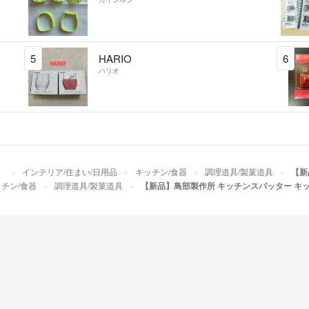
5
HARIO
6
ハリオ
）
インテリア/住まい/日用品
キッチン/食器
調理道具/製菓道具
【新
チン/食器
調理道具/製菓道具
【新品】鳥部製作所 キッチンスパッター キッチ