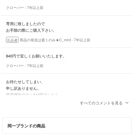
クローバー
- 7年以上前
専用に致しましたので
お手隙の際にご購入下さい。
商品の発送は週１のみ★C_mint
- 7年以上前
出品者
840円で宜しくお願いいたします。
クローバー
- 7年以上前
お待たせしてしまい、
申し訳ありません。
簡易梱包ですと840円でしたら
お値下げ可能です。
すべてのコメントを見る
ご検討よろしくお願い致します。
商品の発送は週１のみ★C_mint
- 7年以上前
出品者
同一ブランドの商品