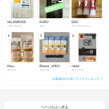
VALANROSE
KURO
DHC
バランローズ
クロ
ディーエイチシー
4
5
6
Hoyu
Blaune（KAO）
naiad
ホーユー
ブローネ
ナイアード
白髪染めの人気ブランドランキング
ページの上へ戻る