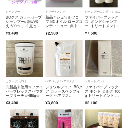
シャンプー
トリートメント
シャンプー/コンディショナーセット
BCクア カラーセーブ
新品＊シュワルツコ
ファイバープレック
シャンプーc 詰め替
フ BCオイル ローズコ
ス ボンドシャンプ
え 600ml 、２点セッ
ンティニュー 集中ヘ
ー トリートメント55
ト
アトリートメント
0セット
¥3,499
¥2,500
¥7,500
カラーリング剤
ヘアパック/ヘアマスク
トリートメント
☆新品未使用☆ファイ
シュワルツコフ BCク
ファイバープレック
バープレックスパウダ
ア カラースペシフィ
ス ボンド ミルク 100
ーブリーチ☆450g☆
ーク ヘアマス
g トリートメント 新
ク a 集中ヘアトリー
品未使用
¥3,490
¥3,800
¥2,100
トメント サロン専売
品