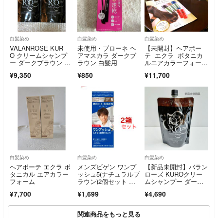
白髪染め
白髪染め
白髪染め
VALANROSE KUR
未使用・ブローネ ヘ
【未開封】ヘアボー
O クリームシャンプ
アマスカラ ダークブ
テ エクラ ボタニカ
ー ダークブラウン 40
ラウン 白髪用
ルエアカラーフォーム
0g 2個セット
EX ダークブラウン
¥9,350
¥850
¥11,700
白髪染め
白髪染め
白髪染め
ヘアボーテ エクラ ボ
メンズビゲン ワンプ
【新品未開封】バラン
タニカル エアカラー
ッシュ5(ナチュラルブ
ローズ KUROクリー
フォーム
ラウン)2個セット 限
ムシャンプー ダーク
定パッケージ
ブラウン 400g
¥7,700
¥1,699
¥4,690
関連商品をもっと見る