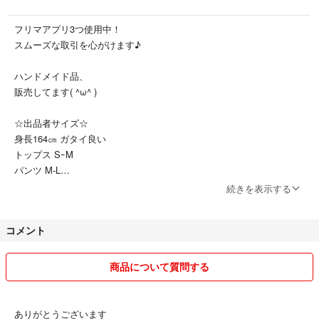
フリマアプリ3つ使用中！
スムーズな取引を心がけます♪
ハンドメイド品、
販売してます( ^ω^ )
☆出品者サイズ☆
身長164㎝ ガタイ良い
トップス SｰM
パンツ M-L
靴 25.0 3E
続きを表示する
基本、購入時は
コメント
こちらからメッセージを
送る事はありません。
商品について質問する
また送料削減のため、簡易梱包です。
ありがとうございます