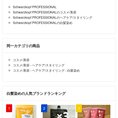
申し訳ございません。宜しくお願いいたします。
Schwarzkopf PROFESSIONAL
クローバー
- 7年以上前
Schwarzkopf PROFESSIONALのコスメ/美容
Schwarzkopf PROFESSIONALのヘアケア/スタイリング
Schwarzkopf PROFESSIONALの白髪染め
初めまして。
送料を調べ直します。
ただ今出先ですので、帰宅次第
確認します。
同一カテゴリの商品
少々お待ち下さい。
商品の発送は週１のみ★C_mint
- 7年以上前
出品者
コスメ/美容
コスメ/美容
›
ヘアケア/スタイリング
コスメ/美容
›
ヘアケア/スタイリング
›
白髪染め
コメント失礼いたします。こちら箱なしトレイなし簡易梱包で構いま
せんので800円即決お願い出来ますでしょうか？
クローバー
- 7年以上前
白髪染めの人気ブランドランキング
1
2
3