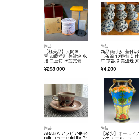
陶芸
陶芸
【極美品】人間国
新品箱付き 蓋付汲
宝 加藤孝造 美濃焼 水
し茶碗 10客揃 染
指 二重箱 塗蓋完備 茶
草 茶器揃 美濃焼 
道具 オブジェ
用
¥298,000
¥4,200
陶芸
陶芸
ARABIA アラビア◆Ko
【希少】オールド
ralli コラーリ◆Ulla Pr
タケ アール・デコ 