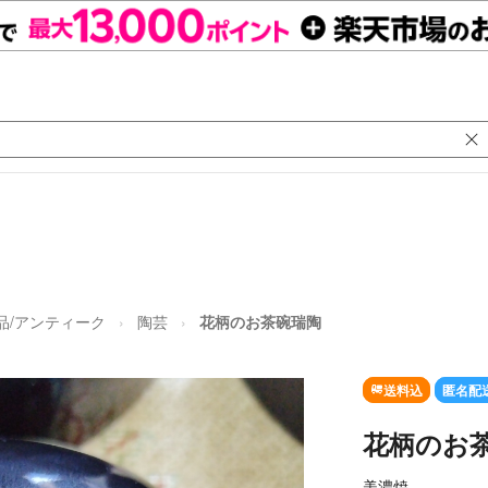
品/アンティーク
陶芸
花柄のお茶碗瑞陶
送料込
匿名配
花柄のお
美濃焼