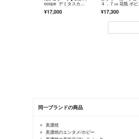
ocope デミタスカッ
４．７㎝ 花瓶 ポピ
プ＆ソーサー②
図 羊ハンドル
¥17,000
¥17,300
同一ブランドの商品
美濃焼
美濃焼のエンタメ/ホビー
美濃焼の美術品/アンティーク