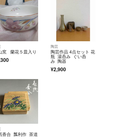
芸
陶芸
山窯 蘭花５皿入り
陶芸作品 4点セット 花
瓶 湯呑み ぐい呑
,300
み 陶器
¥2,900
芸
紙香合 瓢利作 茶道