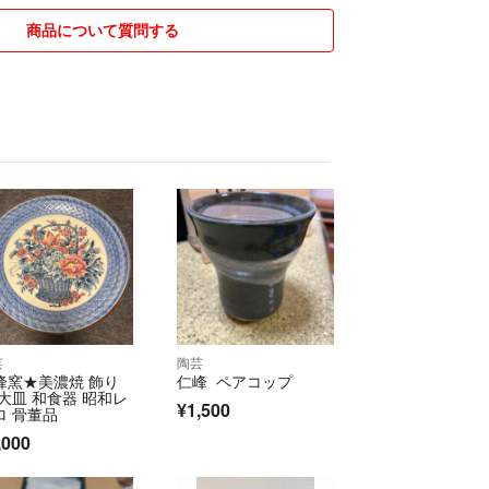
商品について質問する
芸
陶芸
峰窯★美濃焼 飾り
仁峰 ペアコップ
 大皿 和食器 昭和レ
¥1,500
ロ 骨董品
,000