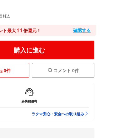
送料込
11
確認する
ント最大
倍還元！
購入に進む
 0件
コメント 0件
紛失補償有
ラクマ安心・安全への取り組み