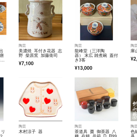
陶芸
陶芸
陶
出
美濃焼 耳付き花器 志
龍峰堂（三洋陶
庫
付唐
野 柴原窯 加藤衛司
器） 末広 雑煮碗 蓋付
¥2
来客
き3客
¥7,100
¥13,000
陶芸
陶芸
陶
ノリ
木村涼子 器
茶道具 棗 御茶器 八
色
２
種 在銘 共箱 D R99
具