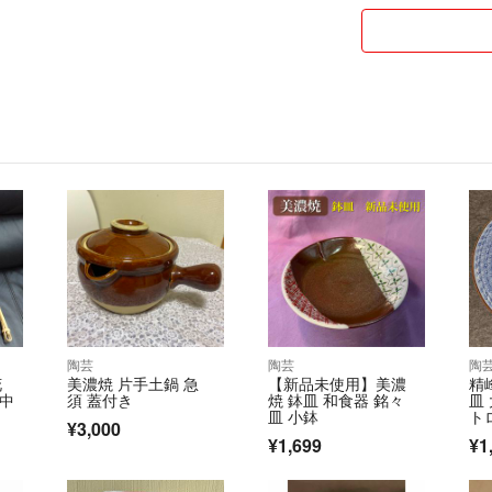
陶芸
陶芸
陶
花
美濃焼 片手土鍋 急
【新品未使用】美濃
精
 中
須 蓋付き
焼 鉢皿 和食器 銘々
皿
皿 小鉢
ト
¥3,000
¥1,699
¥1