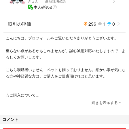
きょん 商品説明必読
本人確認済
取引の評価
296
1
0
こんにちは、プロフィールをご覧いただきありがとうございます。
至らない点があるかもしれませんが、誠心誠意対応いたしますので、よ
ろしくお願いします。
こちら喫煙者いません、ペットも飼っておりません。細かい事が気にな
る方や神経質な方は、ご購入をご遠慮頂ければと思います。
☆ご購入について
・特に記載がない商品はコメントなし購入歓迎です。
続きを表示する
・交渉中などであっても、購入して頂いた方を優先とさせて頂きます。
・取り置き、専用対応は出来かねますのでご了承ください。
コメント
☆発送 梱包について