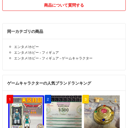
・普通郵便での発送の際、万が一郵便紛失・破損事故が起きました場
商品について質問する
合、こちらでは責任を負いかねますのでご了承ください。
・プラス料金で匿名配送への変更も可能ですので、お知らせください。
・らくらくメルカリ便↔️ゆうゆうメルカリ便のように発送方法を変更さ
せて頂く場合がございます。
同一カテゴリの商品
・輸送コストを抑えてお安く提供するため、箱なし（中身のみ）での発
エンタメ/ホビー
送をご提案している商品もございます。箱がいらない方にはおすすめで
エンタメ/ホビー
›
フィギュア
す。稀にポストで送られてクレームをしてくる方がおりますが、ポスト
エンタメ/ホビー
›
フィギュア
›
ゲームキャラクター
発送が嫌な方はご購入をお控え下さい。未開封のまま発送をご希望の方
は事前にお知らせください。
・リサイクル資材を使わせて頂いたり、サイズ加工したダンボールを使
用する事もございますので、ご理解をお願いいたします。
ゲームキャラクターの人気ブランドランキング
☆お値引きについて
・お値引きをご希望の際は希望価格を添えてお願いいたします。
1
2
3
☆購入申請について
・他サイトにも出品している商品には購入申請を設けております。突然
削除する場合もございますのでご注意ください。