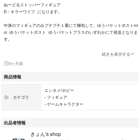
ぬーどるストッパーフィギュア
D：キラーワイフ になります。
中身のフィギュアのみプチプチ１重にて梱包して、ゆうパケットポストmi
ni ゆうパケットポスト ゆうパケットプラスのいずれかにて発送となりま
す。
プライズ品になります。初期の傷等気にされる方はご遠慮ください。
続きを表示する
また、初期不良等はメーカー様へお願いいたします。
3ヶ月前
新品未使用ですが、一度人の手に渡ったものです。
商品情報
神経質な方、完璧を求める方はご遠慮ください。
エンタメ/ホビー
配送中に紛失・破損事故等が起きました場合、こちらでは責任を負いかね
カテゴリ
›
フィギュア
ますのでご了承ください。配送業者様へお願いいたします。
›
ゲームキャラクター
出品者情報
きょん's shop