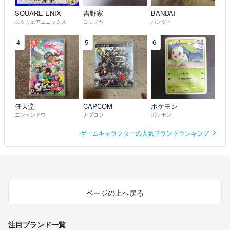
SQUARE ENIX
吉野家
BANDAI
☆その他
スクウェアエニックス
ヨシノヤ
バンダイ
・抜き取り・すり替え防止のため、返品はお断りいたします。
・いいねをいただいている商品でも定期的に再出品させていただく場合
4
5
6
がございます。
少しでも皆様との気持ちの良い取引をしたいと思います。
どうぞよろしくお願いいたします。
任天堂
CAPCOM
ポケモン
ニンテンドウ
カプコン
ポケモン
ゲームキャラクターの人気ブランドランキング
ページの上へ戻る
注目ブランド一覧