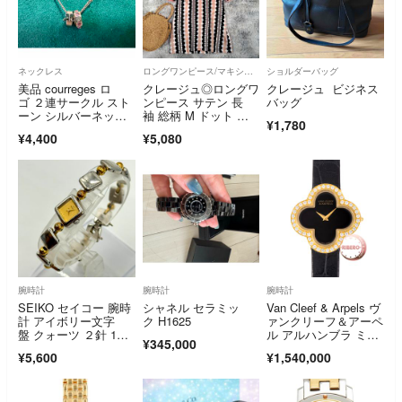
ネックレス
ロングワンピース/マキシワンピース
ショルダーバッグ
美品 courreges ロ
クレージュ◎ロングワ
クレージュ ビジネス
ゴ ２連サークル スト
ンピース サテン 長
バッグ
ーン シルバーネック
袖 総柄 M ドット 水
¥1,780
レス
玉 お洒落
¥4,400
¥5,080
腕時計
腕時計
腕時計
SEIKO セイコー 腕時
シャネル セラミッ
Van Cleef & Arpels ヴ
計 アイボリー文字
ク H1625
ァンクリーフ＆アーペ
盤 クォーツ ２針 1E2
ル アルハンブラ ミデ
¥345,000
0-0480
ィアムモデル ウォッ
¥5,600
¥1,540,000
チ VCARN5HZ00 オニ
キス K18YG【中古】