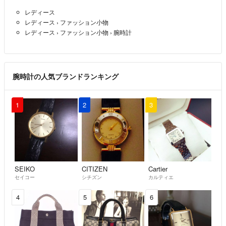
レディース
レディース
›
ファッション小物
レディース
›
ファッション小物
›
腕時計
腕時計の人気ブランドランキング
1
2
3
SEIKO
CITIZEN
Cartier
セイコー
シチズン
カルティエ
4
5
6