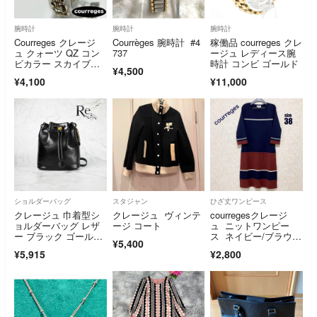
腕時計
腕時計
腕時計
Courreges クレージ
Courrèges 腕時計 #4
稼働品 courreges クレ
ュ クォーツ QZ コン
737
ージュ レディース腕
ビカラー スカイブル
時計 コンビ ゴールド
¥4,500
ー ラウンド ブレスレ
¥4,100
¥11,000
ット 腕時計 稼働 新品
電池
ショルダーバッグ
スタジャン
ひざ丈ワンピース
クレージュ 巾着型シ
クレージュ ヴィンテ
courregesクレージ
ョルダーバッグ レザ
ージ コート
ュ ニットワンピー
ー ブラック ゴールド
ス ネイビー/ブラウ
¥5,400
金具 美品
ン サイズ38
¥5,915
¥2,800