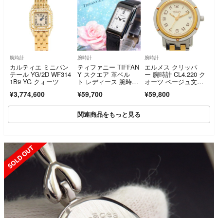
腕時計
腕時計
腕時計
カルティエ ミニパン
ティファニー TIFFAN
エルメス クリッパ
テール YG/2D WF314
Y スクエア 革ベル
ー 腕時計 CL4.220 ク
1B9 YG クォーツ
ト レディース 腕時
オーツ ベージュ文字
計 箱 338
盤 ステンレススチー
¥3,774,600
¥59,700
¥59,800
ル レディース HERM
ES 【214-83215】
関連商品をもっと見る
SOLD OUT