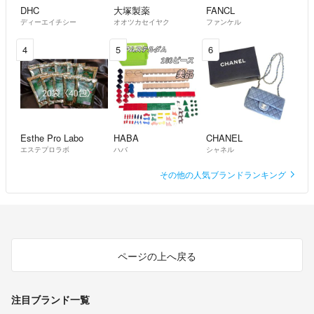
DHC
大塚製薬
FANCL
ディーエイチシー
オオツカセイヤク
ファンケル
4
5
6
Esthe Pro Labo
HABA
CHANEL
エステプロラボ
ハバ
シャネル
その他の人気ブランドランキング
ページの上へ戻る
注目ブランド一覧