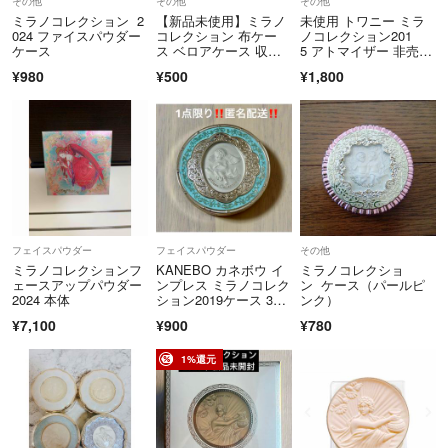
その他
その他
その他
で、旅行中は配送手続きが遅くなります。その旨はプロフィールにてお
ミラノコレクション 2
【新品未使用】ミラノ
未使用 トワニー ミラ
伝え致しますので、ご了承ください。
024 ファイスパウダー
コレクション 布ケー
ノコレクション201
ケース
ス ベロアケース 収納
5 アトマイザー 非売
袋 ミラコレ
品 カネボウ
¥980
¥500
¥1,800
なるべくスムーズな取引をしたいですので、よろしくお願い致しますm
(_ _)m
フェイスパウダー
フェイスパウダー
その他
ミラノコレクションフ
KANEBO カネボウ イ
ミラノコレクショ
ェースアップパウダー
ンプレス ミラノコレク
ン ケース（パールピ
2024 本体
ション2019ケース 30g
ンク）
用
¥7,100
¥900
¥780
1%還元