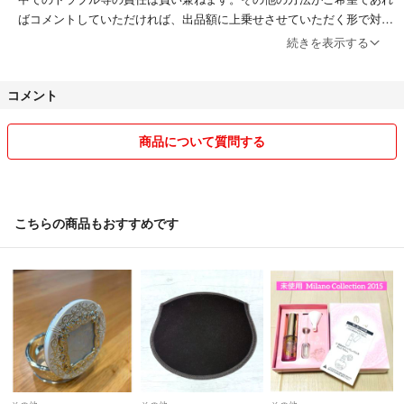
ばコメントしていただければ、出品額に上乗せさせていただく形で対応
致します。
続きを表示する
☆お値下げはできる限りでの対応になりますが、なるべくこちらの希望
コメント
額に近い方にお譲りしたいと思ってますので、交渉中だったとしても、
コメントいただいている方の中で希望額に近い方を優先させていただき
ます。その点はご了承くださいm(_ _)m
商品について質問する
☆海外で購入し自宅保管しているものが多く、また海外のお作りは少々
雑だったりすることもありますので、神経質な方はご遠慮ください。返
品も受け付けませんので、気になることなどあれば、コメントくださ
こちらの商品もおすすめです
い。写真の取り直しや、出来ることであれば対応致します。
☆他サイトにも出品しておりますのでご了承下さい。
☆着画はお断りしております。
☆タバコは吸いません。
☆基本的には翌日または翌々日には発送致しますが、旅行が趣味なの