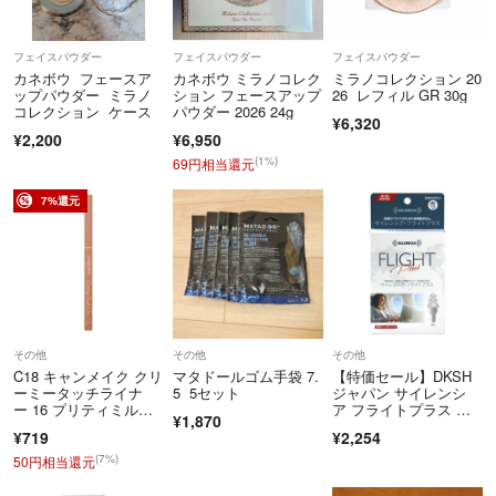
フェイスパウダー
フェイスパウダー
フェイスパウダー
カネボウ フェースア
カネボウ ミラノコレク
ミラノコレクション 20
ップパウダー ミラノ
ション フェースアップ
26 レフィル GR 30g
コレクション ケース
パウダー 2026 24g
¥6,320
¥2,200
¥6,950
(1%)
69円相当還元
7%還元
その他
その他
その他
C18 キャンメイク クリ
マタドールゴム手袋 7.
【特価セール】DKSH
ーミータッチライナ
5 5セット
ジャパン サイレンシ
ー 16 プリティミルク
ア フライトプラス 携
¥1,870
ティー [アイライナー]
帯ケース付 1ペ
¥719
¥2,254
(7%)
50円相当還元