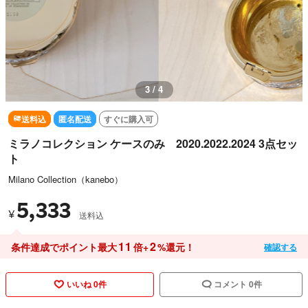
3 / 4
送料込
匿名配送
すぐに購入可
ミラノコレクション ケースのみ 2020.2022.2024 3点セッ
ト
Milano Collection（kanebo）
5,333
¥
送料込
11
2
条件達成でポイント最大
倍+
%還元！
確認する
いいね 0件
コメント 0件