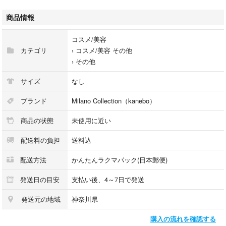
- デザイン: 装飾的な蓋に宝石風のデザイン
商品情報
- ミラー: 内蔵ミラー付き
コスメ/美容
KANEBO
カテゴリ
›
コスメ/美容 その他
カネボウ
›
その他
ミラノコレクション
コンパクトケース
サイズ
なし
フェースパウダー
フェースアップパウダー
ブランド
Milano Collection（kanebo）
2020 守る幸せ
商品の状態
未使用に近い
2022 願う幸せ
2024 描く幸せ
配送料の負担
送料込
配送方法
かんたんラクマパック(日本郵便)
発送日の目安
支払い後、4～7日で発送
発送元の地域
神奈川県
購入の流れを確認する