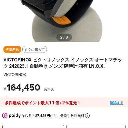
2 / 8
送料込
すぐに購入可
VICTORINOX ビクトリノックス イノックス オートマチッ
ク 242023.1 自動巻き メンズ 腕時計 箱有 I.N.O.X.
VICTORINOX
164,450
¥
送料込
11
2
条件達成でポイント最大
倍+
%還元！
確認する
なら
月々27,425円
から。分割手数料無料