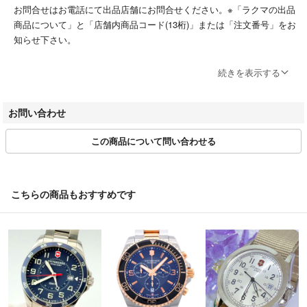
お問合せはお電話にて出品店舗にお問合せください。※「ラクマの出品
商品について」と「店舗内商品コード(13桁)」または「注文番号」をお
知らせ下さい。
店舗毎の詳細のお電話番号等は下記のWEBサイトよりご確認お願い致
続きを表示する
します。
https://www.bigban.jp/bland/
お問い合わせ
■お取引について
この商品について問い合わせる
当店はラクマの規約に則り営業させて頂いております。
お取り置き、専用ページ、お値引きなどには対応いたしておりません。
またお問い合わせの有無に関わらず、ご購入は先着順とさせて頂いてお
ります。
こちらの商品もおすすめです
土日祝日の発送は行なっておりません。
商品発送後、期限内に受取が出来ずに戻ってきた場合、再発送にかかる
費用が発生致しますのでご了承ください。
■ネットストア本部の営業について
営業時間：10:00～16:00
営業日：月～金曜 (土日・祝日・GW・夏季休業・年末年始を除く)