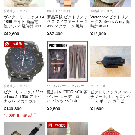
【2026年8月13日(木)～2026年8月16日(日)は休業させていただきま
す。】
腕時計(アナログ)
腕時計(アナログ)
腕時計(アナログ)
※営業時間外の質問やお問合せには、翌営業日以降にご連絡致します。
ヴィクトリノックス 24
新品同様 ビクトリノッ
Victorinox ビクトリノ
1896 デイト 新品電
クス スイスアーミー 2
ックス Swiss Army 腕
▼特商法
https://fril.jp/ts/official/law/okm/
池 メンズ 腕時計 840
41952 クオーツ 腕時
時計 #683
▼返品特約
https://fril.jp/ts/official/law/okm/#return_policy
計 SS ブラック 黒文字
¥42,600
¥37,400
¥12,000
----------------------------------------------------
盤 1447【中古】Victori
nox メンズ
・販売場の名称および所在地 株式会社オカモト リユース事業統
1%還元
括本部
北海道札幌市東区北37条東25丁目1
番20号
・販売管理者の氏名 小板橋 雄貴
・酒類販売管理研修受講年月日 2026年6月23日
・次回研修の受講期限 2029年6月22日
腕時計(アナログ)
ワークパンツ/カーゴパンツ
キーケース
・研修実施団体名 札幌北小売酒販組合
ビクトリノックス Vict
難ありVICTORINOX 茶
ビクトリノックス マル
----------------------------------------------------
orinox 241530 アルピ
グレー コーデュロ
チツール用 ナイロンケ
ナッハ メカニカル ク
イ パンツ 52/36XL
ース ポーチ カラビナ
ロノグラフ デイデイ
付き
¥140,800
¥2,500
¥1,600
ト 自動巻き メンズ 良
品 _968272
(1%)
1,408円相当還元
3%還元