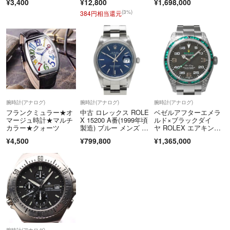
¥3,400
¥12,800
¥1,698,000
計
(3%)
384円相当還元
腕時計(アナログ)
腕時計(アナログ)
腕時計(アナログ)
フランクミュラー★オ
中古 ロレックス ROLE
ベゼルアフターエメラ
マージュ時計★マルチ
X 15200 A番(1999年頃
ルド×ブラックダイ
カラー★クォーツ
製造) ブルー メンズ 腕
ヤ ROLEX エアキン
時計
グ カスタム ROLEX R
¥4,500
¥799,800
¥1,365,000
ef.116900 中古品 ブラ
ック メンズ 腕時計
腕時計(アナログ)