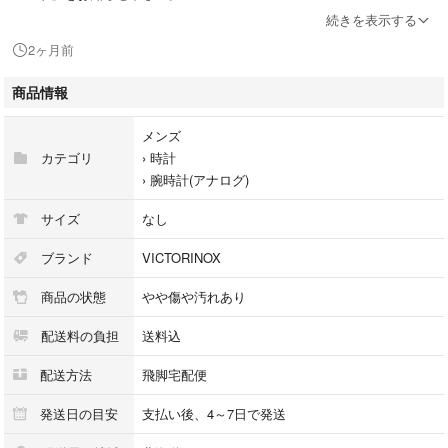
電話番号：0166-38-3196
続きを表示する
2ヶ月前
【店舗内商品コード】1017004878756
商品情報
【メーカー】VICTORINOX/ビクトリノックス
【型番】242023.1
メンズ
【対象】メンズ
カテゴリ
›
時計
【素材】カーボンコンポジット
›
腕時計(アナログ)
【ケースサイズ】約41mm
【腕周り】約（最大）20cm
サイズ
なし
【ムーブメント】自動巻き
【文字盤カラー】ブラック
ブランド
VICTORINOX
【ベルトカラー】ブラック
商品の状態
やや傷や汚れあり
【ベルト素材】ラバー
【ディスプレイタイプ】アナログ表示
配送料の負担
送料込
【カレンダータイプ】日付表示
【付属品】箱・取扱説明書 ・マルチツール
配送方法
飛脚宅配便
【コンディション詳細】通常使用による傷や汚れが見受けられる中古品
【使用予定配送業者】佐川急便 飛脚宅配便60サイズ ※お客様による配送
発送日の目安
支払い後、4～7日で発送
方法の指定は承っておりません。