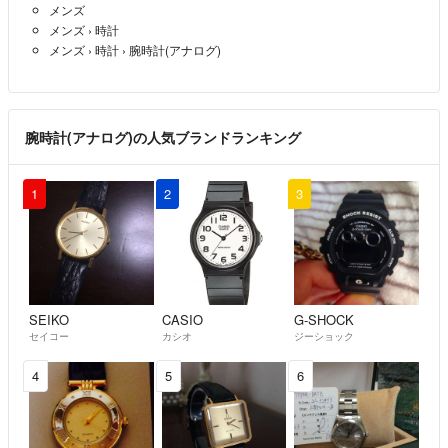
メンズ
メンズ
›
時計
メンズ
›
時計
›
腕時計(アナログ)
腕時計(アナログ)の人気ブランドランキング
1
2
3
SEIKO
CASIO
G-SHOCK
セイコー
カシオ
ジーショック
4
5
6