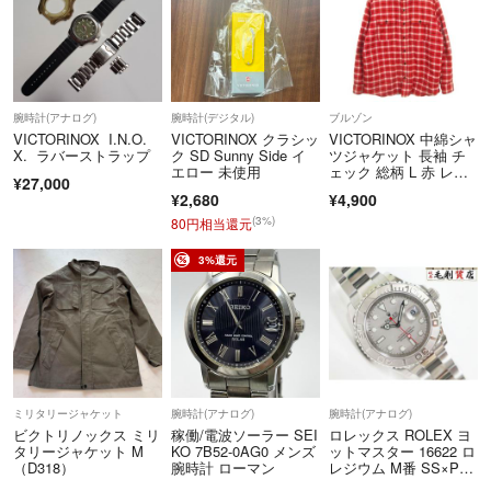
腕時計(アナログ)
腕時計(デジタル)
ブルゾン
VICTORINOX I.N.O.
VICTORINOX クラシッ
VICTORINOX 中綿シャ
X. ラバーストラップ
ク SD Sunny Side イ
ツジャケット 長袖 チ
エロー 未使用
ェック 総柄 L 赤 レッ
¥27,000
ド
¥2,680
¥4,900
(3%)
80円相当還元
3%還元
ミリタリージャケット
腕時計(アナログ)
腕時計(アナログ)
ビクトリノックス ミリ
稼働/電波ソーラー SEI
ロレックス ROLEX ヨ
タリージャケット M
KO 7B52-0AG0 メンズ
ットマスター 16622 ロ
（D318）
腕時計 ローマン
レジウム M番 SS×P
T 自動巻き メンズ 時