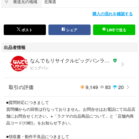
発送元の地域
北海道
【こちらの商品は在庫連動システムを導入し、店頭や他ネットショップと
購入の流れを確認する
併売を行なっておりますが、
タイミングによりシステムの反映が間に合わず欠品となってしまう場合が
ございます。
ポスト
シェア
LINEで送る
売切れの場合は、ご購入をキャンセルさせていただく場合がございま
す。】
出品者情報
【備考/コメント】
なんでもリサイクルビッグバンラクマ店's shop
キズ・汚れ有。
ビッグバン
取引の評価
9,149
83
20
■状態等は画像をご確認・ご参照下さい。
■こちらの商品はお客様から買取させていただいた商品であり、人の手を
■質問対応につきまして
経た商品です。
質問欄からの回答は行なっておりません。お問合せはお電話にて出品店
■支払い後、土日祝を除く３営業日以内に発送いたします。
舗にお問合せください。※「ラクマの出品商品について」と「店舗内商
品コード(13桁)」をお知らせ下さい。
こちらの商品はラクマ公式パートナーのなんでもリサイクルビッグバンラ
クマ店によって出品されています。
■領収書・動作不良品につきまして