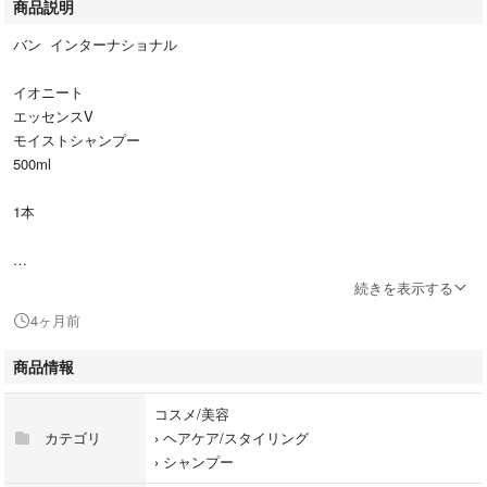
商品説明
バン インターナショナル
イオニート
エッセンスV
モイストシャンプー
500ml
1本
☆傷んだ髪を補修しながら しっとりサラサラか髪に洗い上げます。
続きを表示する
4ヶ月前
値引き不可
商品情報
#イオニート
#シャンプー
コスメ/美容
カテゴリ
›
ヘアケア/スタイリング
›
シャンプー