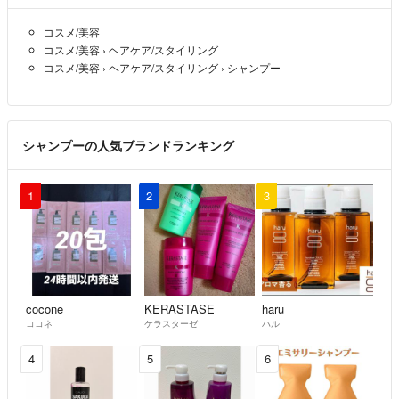
コスメ/美容
コスメ/美容
›
ヘアケア/スタイリング
コスメ/美容
›
ヘアケア/スタイリング
›
シャンプー
シャンプーの人気ブランドランキング
1
2
3
cocone
KERASTASE
haru
ココネ
ケラスターゼ
ハル
4
5
6