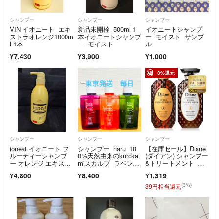
シャンプー
シャンプー
シャンプー
VIN イオニート エキ
新品未開栓 500ml 1
イオニートシャンプ
ストラオレンジ1000m
本イオニートシャンプ
ー モイスト サンプ
l 1本
ー モイスト
ル
¥7,430
¥3,900
¥1,000
3%還元
シャンプー
シャンプー
シャンプー
ioneat イオニート フ
シャンプー haru 10
【在庫セール】Diane
ルーティーシャンプ
0％天然由来のkuroka
(ダイアン) シャンプー
ー オレンジ エキスト
miスカルプ ラベンダ
&トリートメント フ
ラ 500ml 新品未使用
ー フラワーミン
ローラル&
¥4,800
¥8,400
¥1,319
ト グリーン 3本セッ
ト
(3%)
39円相当還元