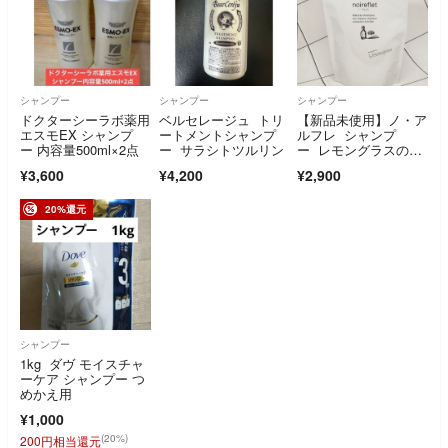
シャンプー
シャンプー
シャンプー
ドクターシーラボ薬用
ベルセレージュ トリ
【新品未使用】ノ・ア
エスモEX シャンプ
ートメントシャンプ
ルフレ シャンプ
ー 内容量500ml×2点
ー サラシトツルリン
ー レモングラスの香
り 詰め替え
¥3,600
¥4,200
¥2,900
20%還元
シャンプー
1kg ダヴ モイスチャ
ーケア シャンプー つ
めかえ用
¥1,000
(20%)
200円相当還元