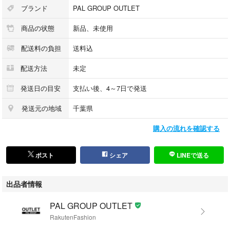
大好評のフリンジバギーデニムのスウェットver.が登場！
ブランド
PAL GROUP OUTLET
商品の状態
新品、未使用
▼デザイン
・ロングセラーのフリンジデニムをベースにしたスウェットパンツ
配送料の負担
送料込
・裾のカットオフが可能で低身長から高身長まできれいに履ける！
・ウエストはドロスト仕様でリラックスした履き心地
配送方法
未定
・落ち感のあるきれいなシルエットで、ラフながらもこなれた印象に
発送日の目安
支払い後、4～7日で発送
▼コーディネート
発送元の地域
千葉県
・コンパクトなトップスと合わせてメリハリのあるスタイリングに！
・スウェットやパーカーと合わせてとことんカジュアルに
購入の流れを確認する
・シャツやブラウスと合わせてミックスコーデもおすすめ♪
※洗濯、取り扱い
ポスト
シェア
LINEで送る
洗濯:30度限度 洗濯機「弱」
アイロン:低温120℃まで スチームなし（あて布使用）
出品者情報
タンブル乾燥:不可
--------------------
PAL GROUP OUTLET
裏地：なし
RakutenFashion
透け感：なし