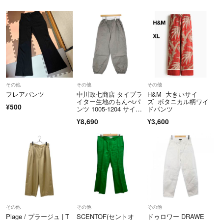
【よくあるお問い合わせ】
※配送方法について
日本郵便（宅配便またはポスト投函便）、佐川急便（宅配便）でのお届け
となります。
※納期・発送予定について
取り寄せ商品等、発送までお時間を頂く商品もございます。「発送日の目
その他
その他
その他
安」をご確認のうえご購入ください。
フレアパンツ
中川政七商店 タイプラ
H&M 大きいサイ
イター生地のもんぺパ
ズ ボタニカル柄ワイ
¥500
※在庫確保について
ンツ 1005-1204 サイズ
ドパンツ
L コットンリネン パン
同時刻に同商品の注文が集中した場合等、在庫が確保できない場合がござ
¥8,690
¥3,600
ツ グレー レディー
います。
ス 中川政七商店【中
古】6-0725G∞
※キャンセルについて
ご購入後のお客様のご都合によるキャンセルは、システム上承れませんの
でよくご確認のうえご購入ください。
※商品仕様について
現物の写真を追加でアップする等、記載以上の商品情報のご質問を頂きま
その他
その他
その他
しても対応できかねます。
Plage / プラージュ | T
SCENTOF(セントオ
ドゥロワー DRAWE