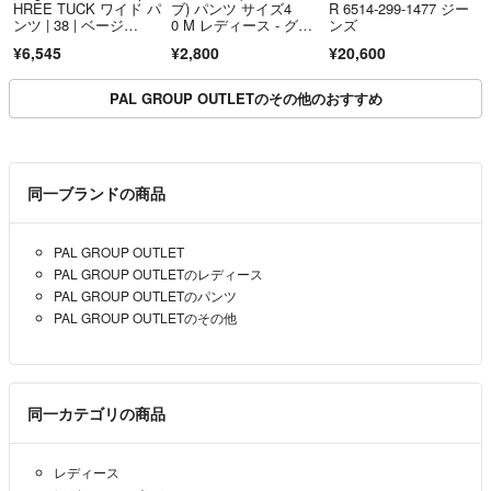
HREE TUCK ワイド パ
ブ) パンツ サイズ4
R 6514-299-1477 ジー
ンツ | 38 | ベージ
0 M レディース - グリ
ンズ
メーカー希望小売価格は、楽天市場「商品価格ナビ」に登録されている価
ュ | レディース
ーン フルレングス
¥6,545
¥2,800
¥20,600
格に準じています。
こちらの商品はラクマ公式パートナーの楽天グループ株式会社のRakute
PAL GROUP OUTLETのその他のおすすめ
n Fashionによって出品されています。
同一ブランドの商品
PAL GROUP OUTLET
PAL GROUP OUTLETのレディース
PAL GROUP OUTLETのパンツ
PAL GROUP OUTLETのその他
同一カテゴリの商品
レディース