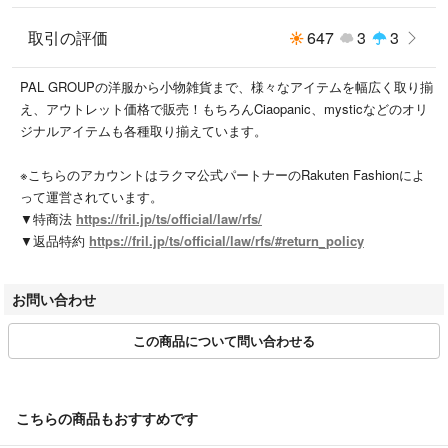
厚さ：やや厚め
伸縮性：あり（ウエストゴム）
取引の評価
647
3
3
--------------------
PAL GROUPの洋服から小物雑貨まで、様々なアイテムを幅広く取り揃
【商品のお気に入り登録】
え、アウトレット価格で販売！もちろんCiaopanic、mysticなどのオリ
お気に入りアイテムの値下げ・再入荷・在庫1点などの通知を受け取るこ
ジナルアイテムも各種取り揃えています。
とができます。
【ブランドのお気に入り登録】
※こちらのアカウントはラクマ公式パートナーのRakuten Fashionによ
新商品や再入荷、セール、クーポン配布などお得な情報を受け取ることが
って運営されています。
できます。
▼特商法
https://fril.jp/ts/official/law/rfs/
▼返品特約
https://fril.jp/ts/official/law/rfs/#return_policy
※サイト上のカラー名と、お届け商品に記載されているカラー名が異なる
場合がございます。
※商品の色味は、撮影場所や光のあたり具合などにより色味が違って見え
お問い合わせ
る場合が御座います。また、お客様のお使いのPCのモニター環境などに
より色味が違って見える場合が御座います。予めご了承の上ご注文下さ
この商品について問い合わせる
い。
※ご注文いただいた予約商品のお届け時期の確認は、注文履歴ページより
行えます。
こちらの商品もおすすめです