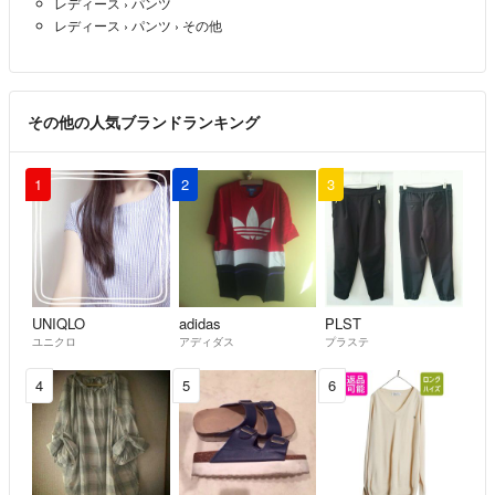
レディース
›
パンツ
レディース
›
パンツ
›
その他
その他の人気ブランドランキング
1
2
3
UNIQLO
adidas
PLST
ユニクロ
アディダス
プラステ
4
5
6