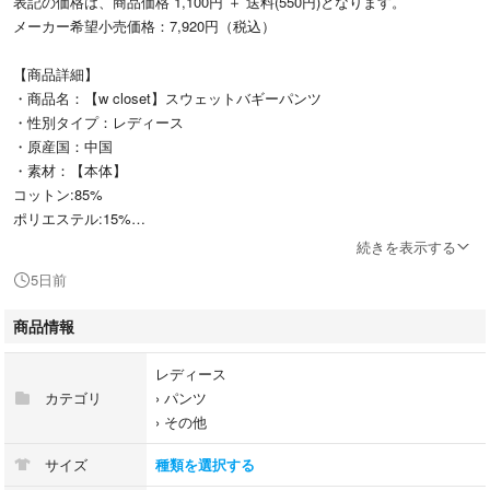
表記の価格は、商品価格 1,100円 ＋ 送料(550円)となります。
メーカー希望小売価格：7,920円（税込）
【商品詳細】
・商品名：【w closet】スウェットバギーパンツ
・性別タイプ：レディース
・原産国：中国
・素材：【本体】
コットン:85%
ポリエステル:15%
・サイズ：S、M
続きを表示する
・クリーニング：
5日前
・品番：WCZ1061402A0002(SE5338)
商品情報
【サイズ詳細】
サイズ|ウエスト|ヒップ|股上|股下|もも周り|裾周り
レディース
S|64|104|28.5|66.5|64|64
カテゴリ
›
パンツ
M|66|108|29.5|67.5|66|66
›
その他
サイズ
種類を選択する
【商品説明】