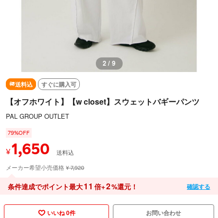
2 / 9
送料込
すぐに購入可
【オフホワイト】【w closet】スウェットバギーパンツ
PAL GROUP OUTLET
79%OFF
1,650
¥
送料込
メーカー希望小売価格
¥
7,920
11
2
条件達成でポイント最大
倍+
%還元！
確認する
いいね 0件
お問い合わせ