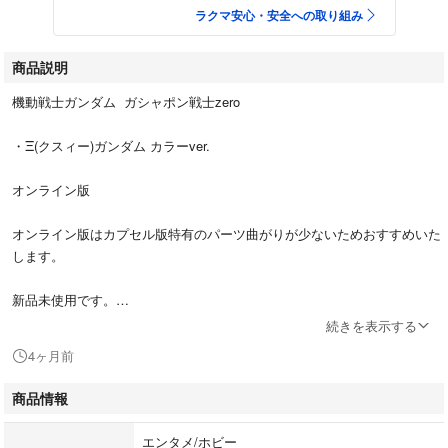
ラクマ安心・安全への取り組み
商品説明
機動戦士ガンダム ガシャポン戦士zero
・Ξ(クスィー)ガンダム カラーver.
オンライン版
オンライン版はカプセル版特有のパーツ曲がりが少ないためおすすめいた
します。
新品未使用です。
プチプチに包んで発送いたします。
続きを表示する
即購入OK まとめ買いご相談ください。
4ヶ月前
#ガン消し
商品情報
#ガンケシ
#ガシャポン
エンタメ/ホビー