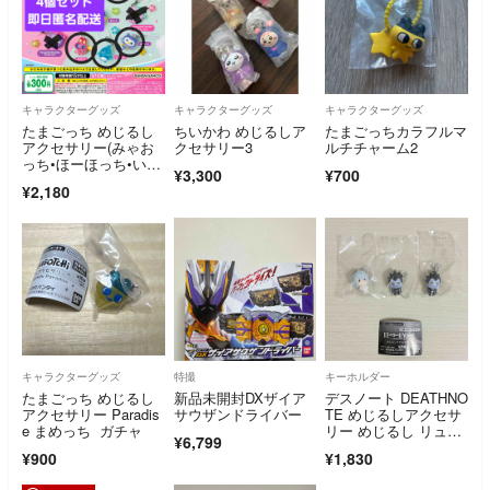
キャラクターグッズ
キャラクターグッズ
キャラクターグッズ
たまごっち めじるし
ちいかわ めじるしア
たまごっちカラフルマ
アクセサリー(みゃお
クセサリー3
ルチチャーム2
っち•ほーほっち•いる
¥3,300
¥700
かっち•べびまるっち
¥2,180
＆りくキッズ)4個セッ
ト
キャラクターグッズ
特撮
キーホルダー
たまごっち めじるし
新品未開封DXザイア
デスノート DEATHNO
アクセサリー Paradis
サウザンドライバー
TE めじるしアクセサ
e まめっち ガチャ
リー めじるし リュー
¥6,799
ク ニア
¥900
¥1,830