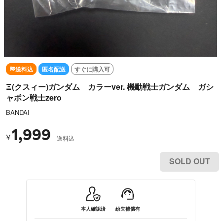
送料込
匿名配送
すぐに購入可
Ξ(クスィー)ガンダム カラーver. 機動戦士ガンダム ガシ
ャポン戦士zero
BANDAI
1,999
¥
送料込
SOLD OUT
本人確認済
紛失補償有