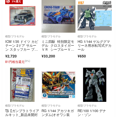
3%還元
模型/プラモデル
模型/プラモデル
模型/プラモデル
ICM 1/35 ドイツ カピ
ミニ四駆 特別限定モ
HG 1/144 ゲルググマ
テーン 2ドア サルー
デル クロスタイガー
リーネ用水転写式デカ
ン スタッフカー プラ
ＶＲ シーブルーＶｅ
ール
モデル
ｒ
¥2,720
¥33,200
¥650
(3%)
81円相当還元
模型/プラモデル
模型/プラモデル
模型/プラモデル
🥰【ガンプラトライア
RG 1/144 アカツキガ
RE/100 1/100 デナ
ルキット_新品未開封
ンダム(オオワシ装
ン・ゾン