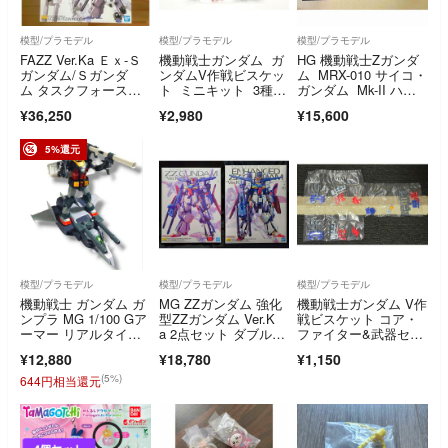
模型/プラモデル
模型/プラモデル
模型/プラモデル
FAZZ Ver.Ka Ｅｘ-Ｓ
機動戦士ガンダム ガ
HG 機動戦士Zガンダ
ガンダム/Ｓガンダ
ンダムV作戦ビスケッ
ム MRX-010 サイコ・
ム タスクフォース
ト ミニキット 3種セ
ガンダム Mk-II ハイ
α Ｖｅｒ.
ット ガンダム ガン
グレード プラモデル
¥36,250
¥2,980
¥15,600
キャノン ガンタン
ク 未開封品
5%還元
模型/プラモデル
模型/プラモデル
模型/プラモデル
機動戦士 ガンダム ガ
MG ZZガンダム 強化
機動戦士ガンダム V作
ンプラ MG 1/100 Gア
型ZZガンダム Ver.K
戦ビスケット コア・
ーマー リアルタイ
a 2点セット ダブルゼ
ファイター&武器セッ
プ カラー
ータガンダム
ト×2、Gファイター×
¥12,880
¥18,780
¥1,150
1
(5%)
644円相当還元