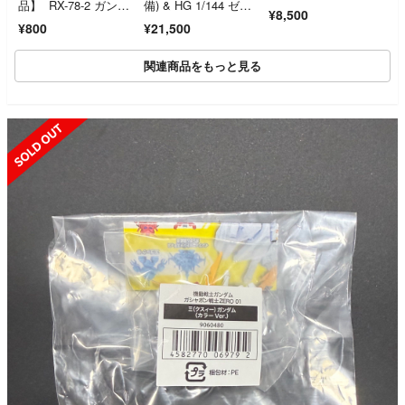
品】 RX-78-2 ガンダ
備) & HG 1/144 ゼウ
¥8,500
ム
スシルエット + カス
¥800
¥21,500
タムジョイントパーツ
セット
関連商品をもっと見る
SOLD OUT