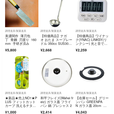
調理道具/製菓道具
調理道具/製菓道具
調理道具/製菓道具
美濃関作 薄刃包
【特価商品】ナガ
【特価商品】ワイナッ
丁 青鋼 刃渡り 160
オ おたま スープレー
ク(YNAC) LINKSY(リ
mm 手研ぎ済み
ドル 350cc SUS30
ンクシー) 光と音で知
4 業務用 日
らせる
¥5,800
¥2,668
¥2,259
調理道具/製菓道具
調理道具/製菓道具
調理道具/製菓道具
★新品★売上NO1★P
和平フレイズ(Wahei fr
【在庫セール】グリー
LUS フィットカット
eiz) ガラス蓋 フライ
ンパン GREENPA
カーブ 洗えるチタ
パン 鍋 プレシャス 2
N ガラス蓋 20cm ソ
ン はさみ ★
ースパン・
¥1,000
¥2,414
¥4,043