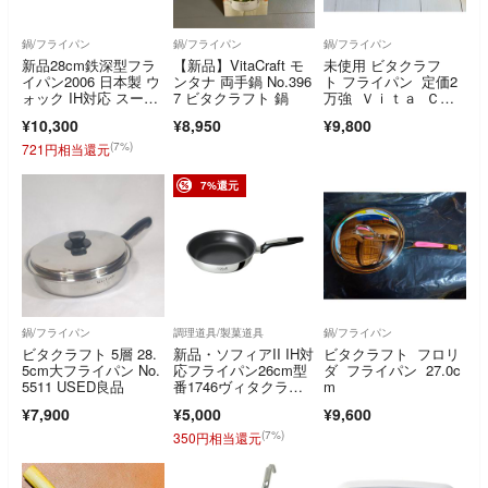
鍋/フライパン
鍋/フライパン
鍋/フライパン
新品28cm鉄深型フラ
【新品】VitaCraft モ
未使用 ビタクラフ
イパン2006 日本製 ウ
ンタナ 両手鍋 No.396
ト フライパン 定価2
ォック IH対応 スーパ
7 ビタクラフト 鍋
万強 Ｖｉｔａ Ｃｒ
ー鉄
ａｆｔ 匿名配送
¥10,300
¥8,950
¥9,800
(7%)
721円相当還元
7%還元
鍋/フライパン
調理道具/製菓道具
鍋/フライパン
ビタクラフト 5層 28.
新品・ソフィアII IH対
ビタクラフト フロリ
5cm大フライパン No.
応フライパン26cm型
ダ フライパン 27.0c
5511 USED良品
番1746ヴィタクラフ
m
ト
¥7,900
¥5,000
¥9,600
(7%)
350円相当還元