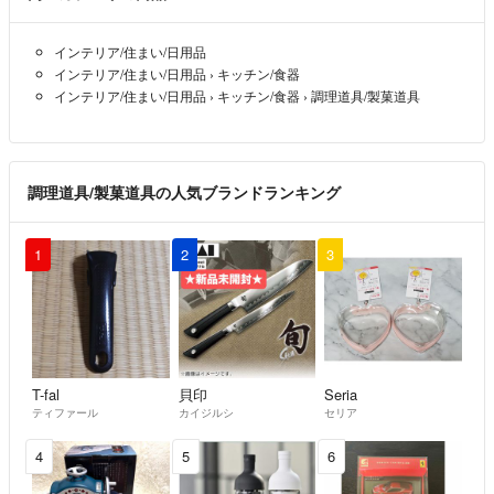
インテリア/住まい/日用品
インテリア/住まい/日用品
›
キッチン/食器
インテリア/住まい/日用品
›
キッチン/食器
›
調理道具/製菓道具
調理道具/製菓道具の人気ブランドランキング
1
2
3
T-fal
貝印
Seria
ティファール
カイジルシ
セリア
4
5
6