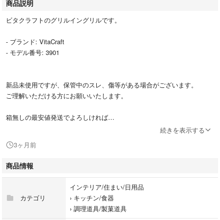
商品説明
ビタクラフトのグリルイングリルです。
- ブランド: VitaCraft
- モデル番号: 3901
新品未使用ですが、保管中のスレ、傷等がある場合がございます。
ご理解いただける方にお願いいたします。
箱無しの最安値発送でよろしければ
少しお値下げできますのでご相談ください。
続きを表示する
3ヶ月前
商品情報
インテリア/住まい/日用品
カテゴリ
›
キッチン/食器
›
調理道具/製菓道具