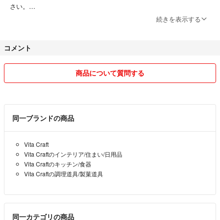
さい。
続きを表示する
喫煙者、ペットはいません。
コメント
いいねをいただいていても急に出品を削除する場合がありますので、ご
了承ください。
商品について質問する
同一ブランドの商品
Vita Craft
Vita Craftのインテリア/住まい/日用品
Vita Craftのキッチン/食器
Vita Craftの調理道具/製菓道具
同一カテゴリの商品