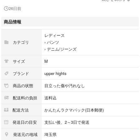
平置き、素人採寸のため多少誤差はございます。
26日前
☆状態
商品情報
ダメージ加工されていますが、目立つしみや汚れもなく、比較的綺麗なお
品だと思います。
レディース
また素人検品のため見落としがある可能性がございます。
カテゴリ
›
パンツ
›
デニム/ジーンズ
☆カラー
濃灰 ダークグレー
サイズ
M
☆素材
ブランド
upper hights
綿 ポリウレタン
商品の状態
目立った傷や汚れなし
☆配送方法
配送料の負担
送料込
小さく畳んで簡易包装、圧縮して発送致します。2〜3日ほどを予定してい
ますが、仕事の都合で遅れる場合がございますのでその際はご連絡致しま
配送方法
かんたんラクマパック(日本郵便)
す。
発送日の目安
支払い後、2～3日で発送
☆購入元
発送元の地域
埼玉県
ブランドリユース店