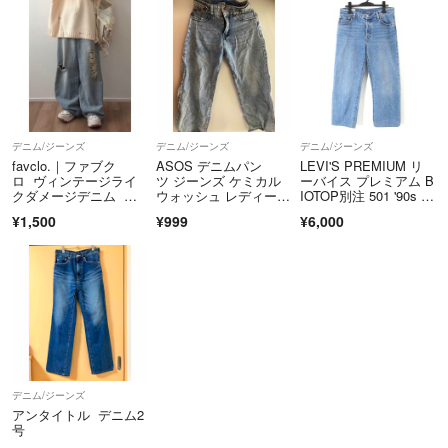
デニム/ジーンズ
デニム/ジーンズ
デニム/ジーンズ
favclo.｜ファブク
ASOS デニムパン
LEVI'S PREMIUM リ
ロ ヴィンテージライ
ツ ジーンズ ケミカル
ーバイス プレミアム B
クダメージデニム 韓
ウォッシュ レディー
IOTOP別注 501 '90s デ
国
ス Mサイズ
ニムパンツ
¥1,500
¥999
¥6,000
デニム/ジーンズ
アンタイトル デニム2
号