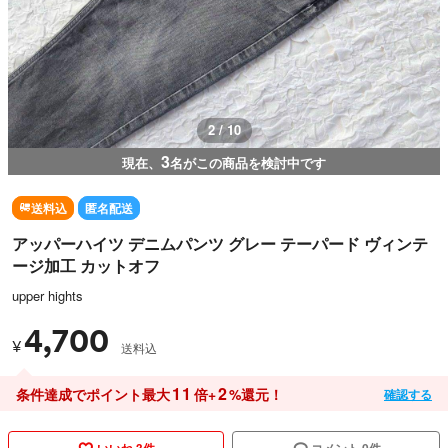
3 / 10
3
現在、
名がこの商品を検討中です
送料込
匿名配送
アッパーハイツ デニムパンツ グレー テーパード ヴィンテ
ージ加工 カットオフ
upper hights
4,700
¥
送料込
11
2
条件達成でポイント最大
倍+
%還元！
確認する
いいね 3件
コメント 0件