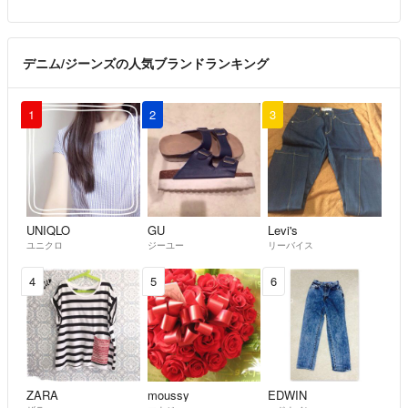
デニム/ジーンズの人気ブランドランキング
1
2
3
UNIQLO
GU
Levi's
ユニクロ
ジーユー
リーバイス
4
5
6
ZARA
moussy
EDWIN