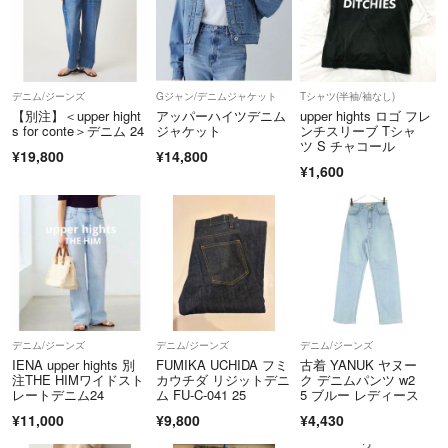
デニム/ジーンズ
Gジャン/デニムジャケット
Tシャツ(半袖/袖なし)
【別注】＜upper hight
アッパーハイツデニム
upper hights ロゴ フレ
s for conte＞デニム 24
ジャケット
ンチスリーブ Tシャ
ツ S チャコール
¥19,800
¥14,800
¥1,600
デニム/ジーンズ
デニム/ジーンズ
デニム/ジーンズ
IENA upper hights 別
FUMIKA UCHIDA フミ
古着 YANUK ヤヌー
注THE HIMワイドスト
カウチダ リジットデニ
ク デニムパンツ w2
レートデニム24
ム FU-C-041 25
5 ブルー レディース
¥11,000
¥9,800
¥4,430