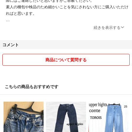
際にはご連絡したいと思いますがご容赦ください。
素人の梱包や検品のため細かいことを気にされない方にご購入いただけ
ればと思います。
お値段については可能な範囲、商品でご相談受付ていますのでコメント
続きを表示する
下さい。大幅なお値下げは出来かねますのでご了承下さい。
コメント
気持ちよいお取引ができると嬉しいです。よろしくお願いします。
埼玉県公安委員会
商品について質問する
古物商許可書取得
こちらの商品もおすすめです