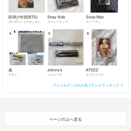
防弾少年団(BTS)
Stray Kids
Snow Man
ボウダンショウネンダン
ストレイキッズ
スノーマン
4
5
6
嵐
Johnny's
ATEEZ
アラシ
ジャニーズ
エイティーズ
アイドルグッズの人気ブランドランキング
ページの上へ戻る