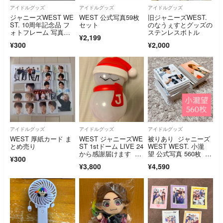
アイドルグッズ
アイドルグッズ
アイドルグッズ
ジャニーズWEST WE
WEST 公式写真59枚
旧ジャニーズWEST.
ST. 10周年記念品 フ
セット
のなうぇすとグッズの
ォトフレーム 写真立
ステンレスボトル
¥2,199
て
¥300
¥2,000
アイドルグッズ
アイドルグッズ
アイドルグッズ
WEST 厚紙カード ま
WEST ジャニーズWE
被りあり ジャニーズ
とめ売り
ST 1stドーム LIVE 24
WEST WEST. 小瀧
から感謝届けます 雪
望 公式写真 560枚 ま
¥300
だるまペンライト
とめ売り
¥3,800
¥4,590