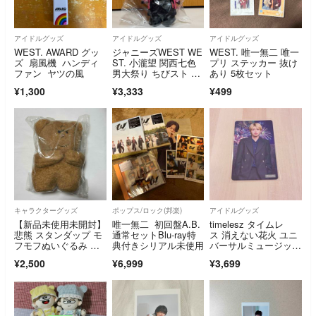
アイドルグッズ
アイドルグッズ
アイドルグッズ
WEST. AWARD グッ
ジャニーズWEST WE
WEST. 唯一無二 唯一
ズ 扇風機 ハンディ
ST. 小瀧望 関西七色
プリ ステッカー 抜け
ファン ヤツの風
男大祭り ちびスト ぬ
あり 5枚セット
い①
¥1,300
¥3,333
¥499
キャラクターグッズ
ポップス/ロック(邦楽)
アイドルグッズ
【新品未使用未開封】
唯一無二 初回盤A.B.
timelesz タイムレ
悲熊 スタンダップ モ
通常セットBlu-ray特
ス 消えない花火 ユニ
フモフぬいぐるみ キ
典付きシリアル未使用
バーサルミュージッ
ューライス
ク トレカ
¥2,500
¥6,999
¥3,699