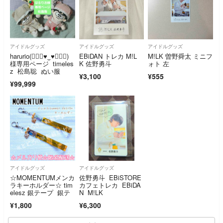
アイドルグッズ
アイドルグッズ
アイドルグッズ
harurio(๑⃙⃘♥‿♥๑⃙⃘)
EBiDAN トレカ M!L
M!LK 曽野舜太 ミニフ
様専用ページ timeles
K 佐野勇斗
ォト 左
z 松島聡 ぬい服
¥3,100
¥555
¥99,999
アイドルグッズ
アイドルグッズ
☆MOMENTUMメンカ
佐野勇斗 EBiSTORE
ラキーホルダー☆ tim
カフェトレカ EBiDA
elesz 銀テープ 銀テ
N M!LK
¥1,800
¥6,300