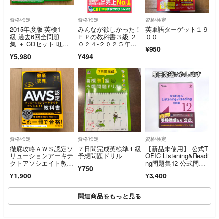
資格/検定
資格/検定
資格/検定
2015年度版 英検1
みんなが欲しかった！
英単語ターゲット１９
級 過去6回全問題
ＦＰの教科書３級 ２
００
集 ＋ CDセット 旺文
０２４-２０２５年版/
¥950
社
ＴＡＣ/滝澤ななみ
¥5,980
¥494
（単行本）
資格/検定
資格/検定
資格/検定
徹底攻略ＡＷＳ認定ソ
７日間完成英検準１級
【新品未使用】 公式T
リューションアーキテ
予想問題ドリル
OEIC Listening&Readi
クトアソシエイト教科
ng問題集12 公式問題
¥750
書 第3版
集
¥1,900
¥3,400
関連商品をもっと見る