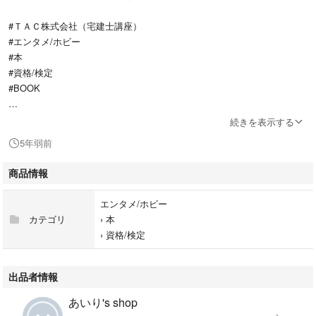
#ＴＡＣ株式会社（宅建士講座）
#エンタメ/ホビー
#本
#資格/検定
#BOOK
カバーにスレ等ございます。
続きを表示する
素人保管となりますのでご理解下さい。
5年弱前
商品情報
エンタメ/ホビー
カテゴリ
›
本
›
資格/検定
出品者情報
あいり's shop