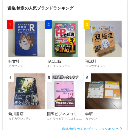
資格/検定の人気ブランドランキング
1
2
3
旺文社
TAC出版
翔泳社
オウブンシャ
タックシュッパン
ショウエイシャ
4
5
6
角川書店
国際ビジネスコミュニケーション協会
学研
カドカワショテン
コクサイビジネスコミュニケーションキョウカイ
ガッケン
資格/検定の人気ブランドランキング