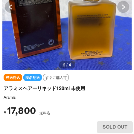
3 / 4
送料込
匿名配送
すぐに購入可
アラミスヘアーリキッド120ml 未使用
Aramis
17,800
¥
送料込
SOLD OUT