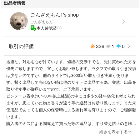
出品者情報
ごんざえもん1's shop
ごんざえもん1
本人確認済
取引の評価
336
1
0
迅速な、対応を心がけています。値段の交渉中でも、先に買われた方を
優先に致しますので、宜しくお願い致します。ラクマでの取り引き実績
は少ないのですが、他のサイトでは3000近い取り引き実績がありま
す。暫く出品して売れない時は他のサイトに出品する為、突然、出品を
取り消す事が御座いますので、ご了承願います。
ビンテージ香水(10〜30年以上経過)の中には多少の経年劣化も考えられ
ますが、思っていた物と香りが違う等の返品はお断り致します。また未
使用品であっても個人の保管時による擦れ等も有りますので、ご理解願
います。
購入者のミスによる間違えて買った等の返品は、すり替え防止の意味か
らもお断りします。
続きを表示する