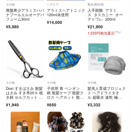
その他
ヘアケア
香水(男性用)
廃盤希少アラミスハバ
アラミスヘアトニック
入手困難 アラミ
ナプールエルオーデパ
120ml未使用
ス タスカニー オー
フューム30ml
デトワレ 200ml
¥14,000
¥5,980
¥21,900
(7%)
1,533円相当還元
その他
その他
その他
Dosi すきばさみ 散髪
子供用 青 ペンギン
髪美人育成プロジェク
はさみ すき率20％ 梳
柄 散髪ケープ 散髪ク
ト ヘアドライタオ
き鋏 セルフカット セ
ロス ヘアカット 散髪
ル 超吸水 速乾 極
ニングシザー 前髪カ
用 カットクロス
厚 ショートヘア対応
¥1,940
¥650
¥3,332
ット ステンレス製 髪
切りハサミ