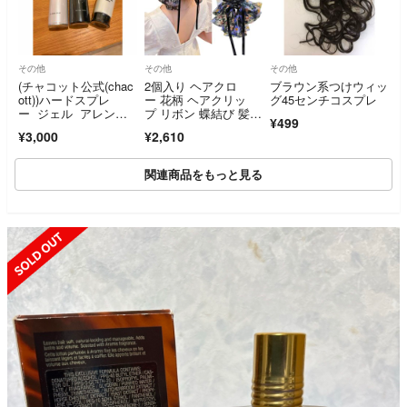
その他
その他
その他
(チャコット公式(chac
2個入り ヘアクロ
ブラウン系つけウィッ
ott))ハードスプレ
ー 花柄 ヘアクリッ
グ45センチコスプレ
ー ジェル アレンジ
プ リボン 蝶結び 髪留
¥499
ウォーター
め 髪飾り韓国風
¥3,000
¥2,610
関連商品をもっと見る
SOLD OUT