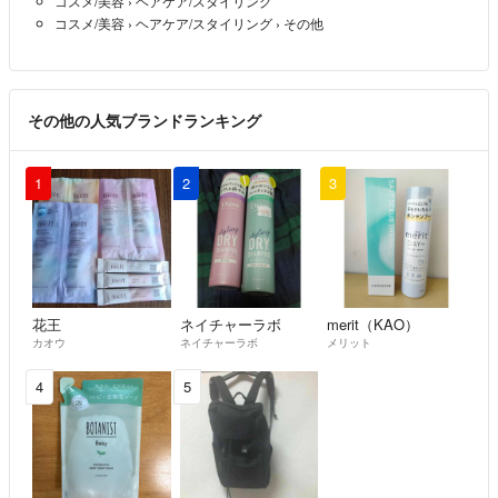
コスメ/美容
›
ヘアケア/スタイリング
コスメ/美容
›
ヘアケア/スタイリング
›
その他
その他の人気ブランドランキング
1
2
3
花王
ネイチャーラボ
merit（KAO）
カオウ
ネイチャーラボ
メリット
4
5