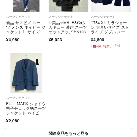
スーツジャケット
スーツジャケット
スーツジャケット
新品 サスビズ スー
✨美品✨MALE&Coタ
T754 XL ミラショー
ツ メンズ ネイビー ジ
カキュー 濃紺 スーツ
ン 大きいサイズ スト
ャケット LLサイズ ス
ケットアップ HN128
ライプ ダブル スー
トレッチ 軽量 洗え
ツ メンズ
¥4,980
¥5,023
¥4,800
る ビジネス カジュア
ル 高級 オフィス
(1%)
48円相当還元
スーツジャケット
FULL MARK シャドウ
格子チェック柄スーツ
ジャケット ネイビ
ー Lサイズ
¥2,080
関連商品をもっと見る