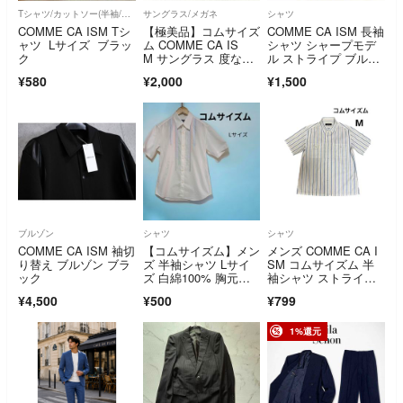
Tシャツ/カットソー(半袖/袖なし)
サングラス/メガネ
シャツ
COMME CA ISM Tシ
【極美品】コムサイズ
COMME CA ISM 長袖
ャツ Lサイズ ブラッ
ム COMME CA IS
シャツ シャープモデ
ク
M サングラス 度な
ル ストライプ ブル
し 男子兼用
ー XS
¥580
¥2,000
¥1,500
ブルゾン
シャツ
シャツ
COMME CA ISM 袖切
​【コムサイズム】メン
メンズ COMME CA I
り替え ブルゾン ブラ
ズ 半袖シャツ Lサイ
SM コムサイズム 半
ック
ズ 白綿100% 胸元カ
袖シャツ ストライ
ラフル
プ M 古着
¥4,500
¥500
¥799
1%還元