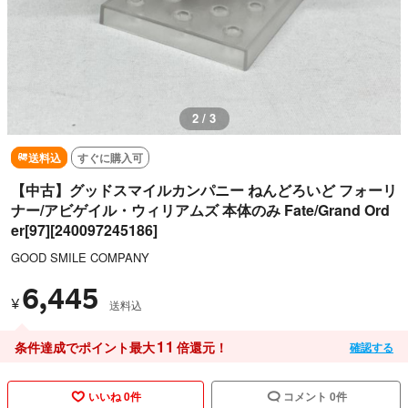
3 / 3
送料込
すぐに購入可
【中古】グッドスマイルカンパニー ねんどろいど フォーリ
ナー/アビゲイル・ウィリアムズ 本体のみ Fate/Grand Ord
er[97][240097245186]
GOOD SMILE COMPANY
6,445
¥
送料込
11
条件達成でポイント最大
倍還元！
確認する
いいね 0件
コメント 0件