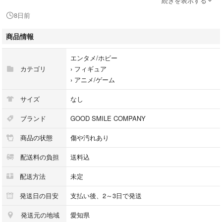
続きを表示する
■状態
8日前
商品状態：本体のみ
状態は画像にてご確認ください。なお、あくまで中古品となりますのでご
商品情報
理解の上、ご検討ください。
エンタメ/ホビー
カテゴリ
›
フィギュア
›
アニメ/ゲーム
サイズ
なし
ブランド
GOOD SMILE COMPANY
商品の状態
傷や汚れあり
配送料の負担
送料込
配送方法
未定
発送日の目安
支払い後、2～3日で発送
発送元の地域
愛知県