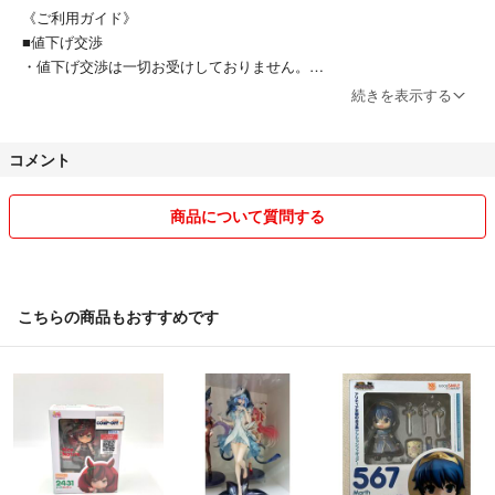
《ご利用ガイド》
■値下げ交渉
・値下げ交渉は一切お受けしておりません。
続きを表示する
■商品画像
・写真に写っているモノ以外の付属品はございません。
コメント
・状態に関しては全てを撮影する事は難しいため、目立つ部分のみ撮影
しております。※”写真になかった”が理由の返品はお受けしておりませ
ん。
商品について質問する
■配送
・配送は、【ヤマト運輸】【日本郵便】【佐川急便】でお届けいたしま
す｡ 配送業者の指定、日時指定はお受けしておりません。
こちらの商品もおすすめです
・ご注文確定後の配送先変更は対応できかねます。
・配送先が宿泊施設、運送会社やコンビニ指定、ニックネームのご注文
は承っておりません。キャンセルにて対応させて頂きます。
・別注文の同梱対応は承っておりません。
・何らかの理由にて商品が返送となった場合、再送の対応はできかねま
す。