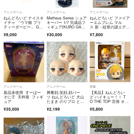
■納品書
環境保護・個人情報保護のため納品書をペーパーレス化しております。
アニメ/ゲーム
アニメ/ゲーム
アニメ/ゲーム
ラクマの決済完了メールを納品書として大切に保管してください。
ねんどろいど ナイスネ
Metheus Series ショア
ねんどろいど ファイア
イチャ 「ウマ娘 プリ
キーパー 1/7 完成品フ
ーエムブレム マル
ティーダービー」 GO
ィギュア[KURO GAM
ス 新・紋章の謎エディ
■キャンセル
ODSMILECOMPAN
ES]
ション
¥9,050
¥30,000
¥7,800
・お客様都合によるキャンセルは一切お受けしておりません。
Y グッドスマイルカン
パニー フィギュア【中
・輸送中の事故による破損や商品違いがあった場合は、到着より5日以
古】
内にご連絡下さい。対応させて頂きます。※期間を過ぎた場合は対応し
かねます。
・店舗や他サイトと併売を行っております。稀に品切れによるキャンセ
ルが発生する場合がございます。
■問い合わせ先
アニメ/ゲーム
アニメ/ゲーム
特撮
・商品詳細ページ、または取引ページよりお問い合わせボタンまたは問
新品未使用 すーぱー
興奮顔,笑顔,顔パー
【美品】ねんどろい
い合わせフォームよりお問い合わせください。
そに子 天秤座 フィギ
ツ ねんどろいど 犬山
ど ハイキュー！！ T
※返信までに数日お時間を頂戴する場合がございます。
ュア
たまき のりプロ とり
O THE TOP 宮侑 オラ
かえっこフェイス
ンジュ・ルージュ
¥35,000
¥2,199
¥5,800
■コメント
・商品状態に関する内容のみ対応しております。
＝＝＝＝＝＝＝＝