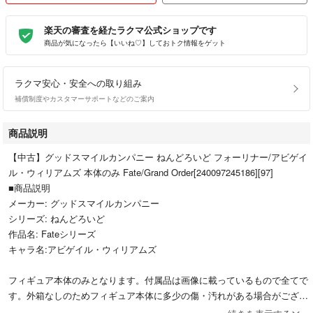
楽天の審査を経たラクマ公式ショップです
商品が気になったら【いいね♡】しておトク情報をゲット
ラクマ安心・安全への取り組み
補償制度やカスタマーサポートなどのご案内
商品説明
【中古】グッドスマイルカンパニー ねんどろいど フォーリナー/アビゲイ
ル・ウィリアムズ 本体のみ Fate/Grand Order[240097245186][97]
■商品説明
メーカー: グッドスマイルカンパニー
シリーズ: ねんどろいど
作品名: Fateシリーズ
キャラ名:アビゲイル・ウィリアムズ
フィギュア本体のみとなります。付属品は画像に載っているもので全てで
す。外箱なしのためフィギュア本体に多少の傷・汚れがある場合がござい
ます。ご理解の上、ご了承ください。