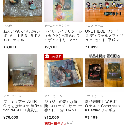
こちらのアカウントはラクマ公式パートナーによって運営されていま
す。
▼特商法
その他
ゲームキャラクター
アニメ/ゲーム
ねんどろいどさぷらい
ライザ(ライザリン・シ
ONE PIECE ワンピー
https://fril.jp/ts/official/law/a296/
ず ＡＬＩＥＮ ＳＴＡ
ュタウト) 水着Ver. ラ
ス ディフォルメフィギ
▼返品特約
ＧＥ ティル
イザのアトリエ2 〜失
ュア セット 平成レト
https://fril.jp/ts/official/law/a296/#return_policy
われた伝承と秘密の妖
ロ レア
¥3,000
¥9,510
¥1,999
精〜 1/7 完成品 フィギ
▼適格請求書発行事業
ュア グッドスマイルカ
【発送前】に取引メッセージでご依頼ください。
ンパニー
3%還元
※発送後の郵送やメール送付には対応しておりません。
アニメ/ゲーム
アニメ/ゲーム
アニメ/ゲーム
フィギュアーツZER
ジョジョの奇妙な冒
新品未開封 NARUT
O うちはサスケ 絆Rela
険 スローダンサー 一
O ナルト Combinatio
tion NARUTO 疾風伝
番くじ C賞 MASTER
n Battle2 フィギュ
LISE フィギュア
ア うちは サスケ 我愛
¥70,000
¥12,000
¥3,199
羅 2点セット
(3%)
360円相当還元