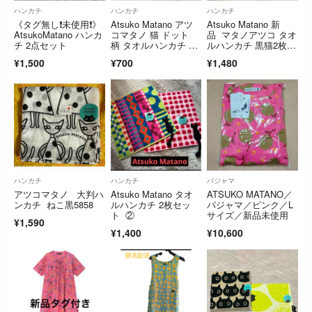
ハンカチ
ハンカチ
ハンカチ
《タグ無し❗️未使用❗️》
Atsuko Matano アツ
Atsuko Matano 新
AtsukoMatano ハンカ
コマタノ 猫 ドット
品 マタノアツコ タオ
チ 2点セット
柄 タオルハンカチ ブ
ルハンカチ 黒猫2枚セ
ラック
ット
¥1,500
¥700
¥1,480
ハンカチ
ハンカチ
パジャマ
アツコマタノ 大判ハ
Atsuko Matano タオ
ATSUKO MATANO／
ンカチ ねこ黒5858
ルハンカチ 2枚セッ
パジャマ／ピンク／L
ト ②
サイズ／新品未使用
¥1,590
¥1,400
¥10,600