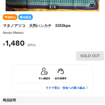
2 / 6
送料込
匿名配送
マタノアツコ 大判ハンカチ 5353bpa
Atsuko Matano
1,480
¥
送料込
SOLD OUT
本人確認済
紛失補償有
ラクマ安心・安全への取り組み
商品説明