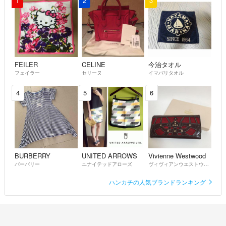
1
2
3
FEILER
CELINE
今治タオル
フェイラー
セリーヌ
イマバリタオル
4
5
6
BURBERRY
UNITED ARROWS
Vivienne Westwood
バーバリー
ユナイテッドアローズ
ヴィヴィアンウエストウッド
ハンカチの人気ブランドランキング