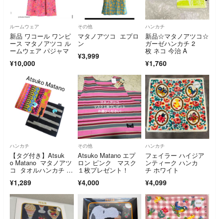
ルームウェア
その他
ハンカチ
新品 ワコール ワンピ
マタノアツコ エプロ
新品☆マタノアツコ☆
ース マタノアツコ ル
ン
ガーゼハンカチ 2
ームウェア パジャマ
枚 ネコ 今治 A
¥3,999
¥10,000
¥1,760
ハンカチ
その他
ハンカチ
【タグ付き】Atsuk
Atsuko Matano エプ
フェイラー ハイジア
o Matano マタノアツ
ロン ピンク マスク
ンティーク ハンカ
コ タオルハンカチ 2
１枚プレゼント！
チ ホワイト
枚
¥1,289
¥4,000
¥4,099