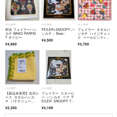
ハンカチ
ハンカチ
ハンカチ
和光 フェイラーハン
FEILER×SNOOPY ハ
フェイラー タオルハ
カチ WAKO PARFAI
ンカチ ♩Bear♩
ンカチ ハイジチェッ
T ネイビー
ク ペールピンク×ペ
¥4,500
ールピンク
¥4,990
¥3,700
ハンカチ
ハンカチ
【新品未使用】近沢レ
フェイラー スヌーピ
ース タオルハンカ
ー ハンカチ ベア F
チ バナナジュー
EILER SNOOPY TO
ス イエロー
WN
¥2,350
¥4,199