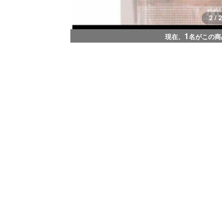
2 / 2
1
現在、
名がこの商