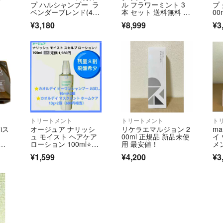
プ ハルシャンプー ラ
ル フラワーミント 3
プ
ベンダーブレンド(400
本 セット 送料無料 新
00
mL)
品
¥3,180
¥8,999
¥3
トリートメント
トリートメント
ト
miス
オージュア ナリッシ
リケラエマルジョン 2
ma
ュ モイスト ヘアケア
00ml 正規品 新品未使
イ
l×
ローション 100ml⭐️お
用 最安値！
メン
まけ付
¥1,599
¥4,200
¥3