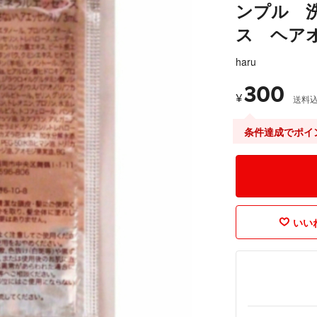
ンプル 
ス ヘア
haru
300
¥
送料
条件達成でポイ
いいね