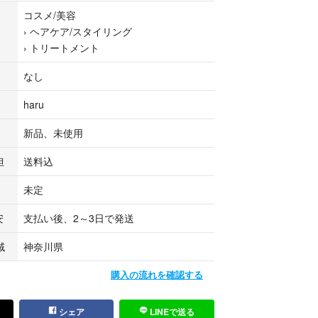
コスメ/美容
›
ヘアケア/スタイリング
›
トリートメント
なし
haru
新品、未使用
担
送料込
未定
安
支払い後、2～3日で発送
域
神奈川県
購入の流れを確認する
シェア
LINEで送る