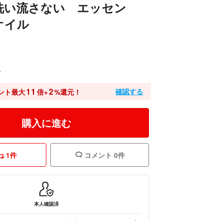
洗い流さない エッセン
オイル
込
11
2
確認する
ント最大
倍+
%還元！
購入に進む
 1件
コメント 0件
本人確認済