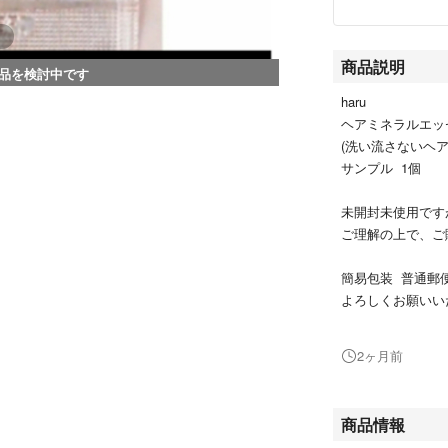
商品説明
品を検討中です
haru
ヘアミネラルエッ
(洗い流さないヘア
サンプル 1個
未開封未使用です
ご理解の上で、ご
簡易包装 普通郵
よろしくお願いい
#haru
2ヶ月前
#ヘアミネラルエ
商品情報