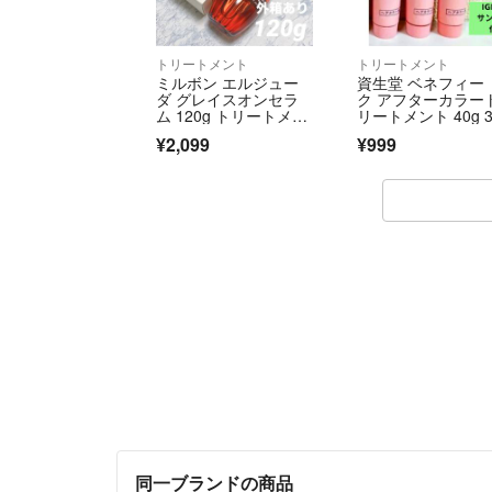
トリートメント
トリートメント
ミルボン エルジュー
資生堂 ベネフィー
ダ グレイスオンセラ
ク アフターカラー
ム 120g トリートメン
リートメント 40g 
ト 新品
セット⭐️IGNISサン
¥2,099
¥999
ル付
同一ブランドの商品