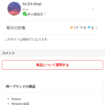
(R1-R9)、スライダー（S1-S9)、フット・ペダル（P1、P2)、ベンダー・レ
ko-ji's shop
バー（BEND、MOD)、鍵盤アフタータッチ（AFTERTOUCH）、バリュ
ko-ji
ー・エンコーダーつまみ
本人確認済
・接続端子：ホールド・ペダル端子（標準タイプ）、エクスプレッショ
ン・ペダル端子（TRS 標準タイプ）、MIDIイン／アウト端子、USB 端
子、DC IN 端子
取引の評価
17
0
2
・外形寸法 / 質量：幅(W) 606 mm×奥行き(D) 251 mm×高さ(H) 91 mm、
質量 2.9 kg
このサイトは初めてになります。
#Roland
#ローランド
コメント
#MIDIキーボード
#MIDI鍵盤
商品について質問する
#電子キーボード
同一ブランドの商品
Roland
Rolandの楽器