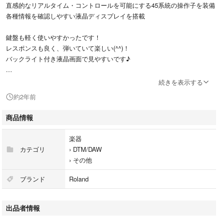
直感的なリアルタイム・コントロールを可能にする45系統の操作子を装備
各種情報を確認しやすい液晶ディスプレイを搭載
鍵盤も軽く使いやすかったです！
レスポンスも良く、弾いていて楽しい(^^)！
バックライト付き液晶画面で見やすいです♪
ドライバーは公式ホームページより無料でダウンロード可能です(^^)
続きを表示する
約2年前
※パソコンなどに繋いで使用するMIDIキーボードです。
単体では音は出ませんのでご注意下さい。
商品情報
ご利用の際には、お持ちのDAWソフトウェアや音源ソフトウェアと組み合
わせてご利用下さい。
楽器
カテゴリ
›
DTM/DAW
付属品：取り扱い説明書
›
その他
AC電源,ペダル
ブランド
Roland
■仕様
・キーボード：32 鍵 ※ベロシティー、チャンネル・アフタータッチ対応
出品者情報
・コントローラー：パッド（A1-A8)、ボタン（L1-L9、B1-B4）、つまみ