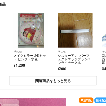
商品
その他
その他
そ
ソ
メイクミラー 2個セッ
シスターアン パーフ
新
ト ピンク・水色
ェクトエッジブラシペ
器
ンライナー２本
応
¥1,200
級
¥900
¥4
関連商品をもっと見る
SOLD OUT
送料込
匿名配