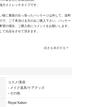
強力ストレッチタイプです。
い様に裏面の出っ張ったパッケージは外して、送料
ので、ご了承頂ける方のみご購入下さい。パッケー
希望の場合、ご購入前にコメントをお願いします。
して出品をさせて頂きます。
続きを表示する
を外す理由）
あり、そのまま発送すると宅配便でしかお送りする
750円かかります。出っ張りを外せば3㎝以内に収ま
できますので、送料込みでお安いお値段設定が可能
。出っ張りを外さない発送をご希望の方は、送料計
コスメ/美容
でご購入前にコメントをお願いします。
›
メイク道具/ケアグッズ
›
その他
料無料（出っ張りを外す為開封します）
Royal Kaken
+240円（出っ張り部がやや潰れます）