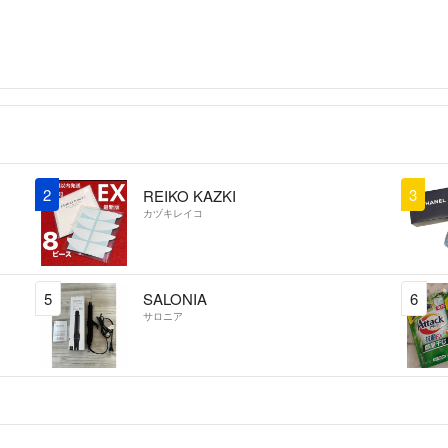
2
3
REIKO KAZKI
カヅキレイコ
5
SALONIA
6
サロニア