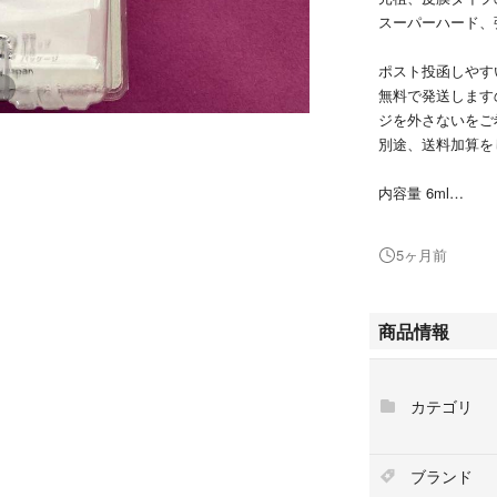
スーパーハード、
ポスト投函しやす
無料で発送します
ジを外さないをご
別途、送料加算を
内容量 6ml
スティック付
5ヶ月前
（裏面の出っ張り
商品の厚みが6㎝
事が出来ず送料は
商品情報
りネコポスが利用
となっております
算をいたしますの
カテゴリ
ネコポス・・・送
（未開封の場合）
ブランド
コンパクト・・・