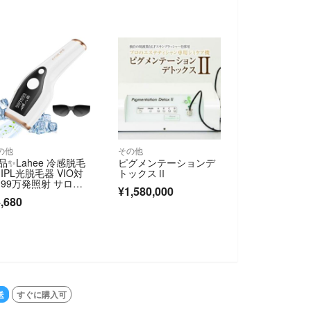
の他
その他
品✨Lahee 冷感脱毛
ピグメンテーションデ
 IPL光脱毛器 VIO対
トックスⅡ
 99万発照射 サロン
¥1,580,000
,680
送
すぐに購入可