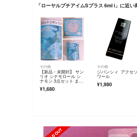
「ローヤルプチアイムSプラス 6ml i」に近い
その他
その他
【新品・未開封】 サン
ジバンシィ アクセ
リオ シナモロール シ
ワール
ナモン 3点セット まと
¥1,980
め売り
¥1,680
SOLD OUT