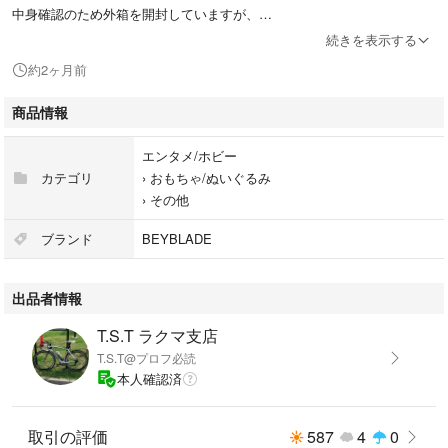
中身確認のため外箱を開封していますが、
内袋は未開封 ブレード、ラチェット、ビット
続きを表示する
※取説付属
約2ヶ月前
※ベイコード未使用です。
※外箱は畳んでお付けします。
商品情報
◎発送方法
エンタメ/ホビー
ゆうパケットポストmini
カテゴリ
›
おもちゃ/ぬいぐるみ
›
その他
※即購入可、お値下げ不可、ノークレームノーリターンでお願いします。
ブランド
BEYBLADE
出品者情報
T.S.T ラクマ支店
T.S.T@プロフ必読
本人確認済
取引の評価
587
4
0