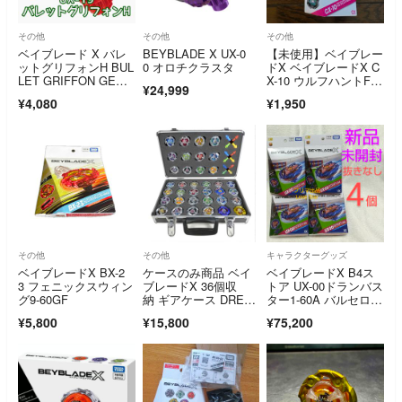
その他
その他
その他
ベイブレード X バレ
BEYBLADE X UX-0
【未使用】ベイブレー
ットグリフォンH BUL
0 オロチクラスタ
ドX ベイブレードX C
LET GRIFFON GENU
X-10 ウルフハントF 0
¥24,999
INE BEYBLADE X N
-60D ベイコードなし
¥4,080
¥1,950
EW
その他
その他
キャラクターグッズ
ベイブレードX BX-2
ケースのみ商品 ベイ
ベイブレードX B4ス
3 フェニックスウィン
ブレードX 36個収
トア UX-00ドランバス
グ9-60GF
納 ギアケース DREA
ター1-60A バルセロ
M BOX
ナ 4個
¥5,800
¥15,800
¥75,200