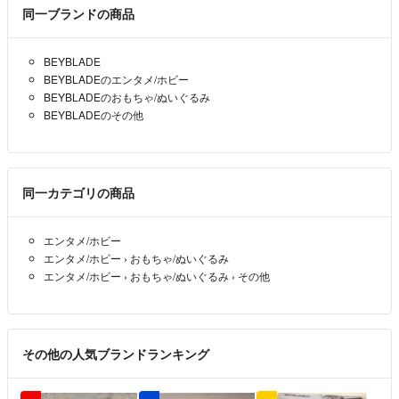
す。
同一ブランドの商品
ランニング歴は延べ23年、サイクリング歴は5年、家族や友人のものを
中心にパソコンの修理を手掛けて20年ほどになります。
BEYBLADE
BEYBLADEのエンタメ/ホビー
ラクマではまだ取引実績が少ないのですが、ヤフオクで2300以上、メ
BEYBLADEのおもちゃ/ぬいぐるみ
ルカリで1300以上の良い評価を頂いておりますので、安心してお取引
BEYBLADEのその他
頂ければと思います。
別途ヤフオクやメルカリ、友人経由での直接取引も実施しており、そち
らで買い手がついた場合はこちらの出品を取り下げます。気になる商品
があれば早めにご購入されることをオススメ致します。
同一カテゴリの商品
原則2日以内の発送を心掛けておりますが、所用により多少前後する場
エンタメ/ホビー
合も御座いますが、遅れる場合はその旨連絡します。
エンタメ/ホビー
›
おもちゃ/ぬいぐるみ
エンタメ/ホビー
›
おもちゃ/ぬいぐるみ
›
その他
パソコンに関して
冬季は商品到着後すぐに電源を入れようとすると、OSが立ち上がらな
かったり、起動に異様に時間が掛かるというコールドブート現象が発生
する場合がございます。必ず室温に慣らした上で動作確認をお願い致し
その他の人気ブランドランキング
ます。
万が一お届け後1週間以内に初期不良があった場合は無償にて交換、修
理の対応、それ以降は往復送料+部品代+気持ち程度の工賃で修理対応