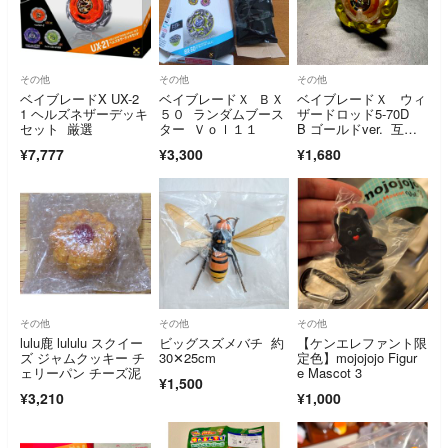
その他
その他
その他
ベイブレードX UX-2
ベイブレードＸ ＢＸ
ベイブレードＸ ウィ
1 ヘルズネザーデッキ
５０ ランダムブース
ザードロッド5-70D
セット 厳選
ター Ｖｏｌ１１
B ゴールドver. 互換
品
¥7,777
¥3,300
¥1,680
その他
その他
その他
lulu鹿 lululu スクイー
ビッグスズメバチ 約
【ケンエレファント限
ズ ジャムクッキー チ
30✕25cm
定色】mojojojo Figur
ェリーパン チーズ泥
e Mascot 3
¥1,500
¥3,210
¥1,000