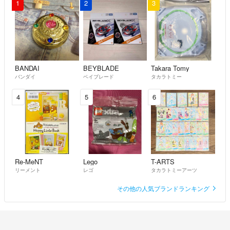
1
2
3
致しますが、以前詐欺被害に遭遇したため、下記前提条件がございま
す。
1.返品を伴わない部分返金は対応致しかねます。
2.すり替え防止の観点から、製造番号の確認をさせていただきます。
3.ノートPCのバッテリーにつきましては消耗品ですので、保証対象外
とさせて頂きます。
BANDAI
BEYBLADE
Takara Tomy
バンダイ
ベイブレード
タカラトミー
4.原則商品到着後48時間以内の受取評価をお願いします。
4
5
6
Re-MeNT
Lego
T-ARTS
リーメント
レゴ
タカラトミーアーツ
その他の人気ブランドランキング