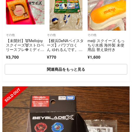
その他
その他
その他
【未開封】👿Mellojoy
【横浜DeNAベイスタ
meiji スクイーズ もっ
スクイーズ👿ストロベ
ーズ】パワプロく
ちり水感 海外製 未使
リースフレ🍓ミディア
ん ゆれるんです。～
用品 替え袋付き
ムサイズ👿クリーミー
セントラル・リーグ～
¥3,700
¥770
¥1,600
クリーム
関連商品をもっと見る
SOLD OUT