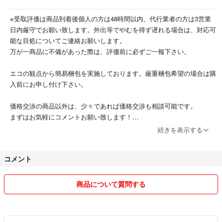
※受取評価は商品到着後個人の方は48時間以内、代行業者の方は3営業
日内厳守でお願い致します。外出等でやむを得ず遅れる場合は、対応可
能な目処についてご連絡お願いします。
万が一商品に不備があった際は、評価前に必ずご一報下さい。
エコの観点から簡易梱包を実施しております。厳重梱包希望の場合は購
入前にお申し付け下さい。
価格交渉の商品以外は、少々であれば価格交渉も相談可能です。
まずはお気軽にコメントお願い致します！
目安としては最大5%程度(上限額は5000円)とさせていただいておりま
続きを表示する
す。
上記を踏まえ、具体的な価格提示をお願い致します。
コメント
目安と大幅かけ離れた価格交渉は即削除→ブロックします。
取置き対応は最大3日です。キャンセルは基本的に以降一切のお取引を
商品について質問する
お断りします。
主にランニング、サイクリング用品、パソコン関連商品を出品予定で