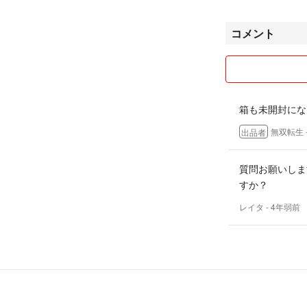
コメント
箱も未開封にな
無双転生
出品者
質問お願いしま
すか？
レイタ
- 4年弱前