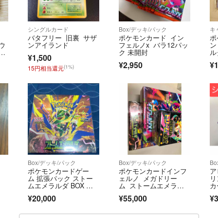
シングルカード
Box/デッキ/パック
キ
バタフリー 旧裏 サザ
ポケモンカード イン
ポ
ウ
ンアイランド
フェルノx バラ12パッ
ン
コ
ク 未開封
ル
¥1,500
¥2,950
¥1
(1%)
15円相当還元
Box/デッキ/パック
Box/デッキ/パック
B
ポケモンカードゲー
ポケモンカードインフ
ア
ム 拡張パック ストー
ェルノ メガドリー
リ
ムエメラルダ BOX シ
ム ストームエメラル
カ
ュリンク付
ダ
¥20,000
¥55,000
¥3