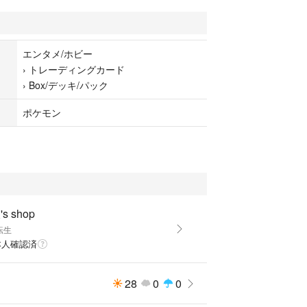
エンタメ/ホビー
›
トレーディングカード
›
Box/デッキ/パック
ポケモン
s shop
転生
本人確認済
28
0
0