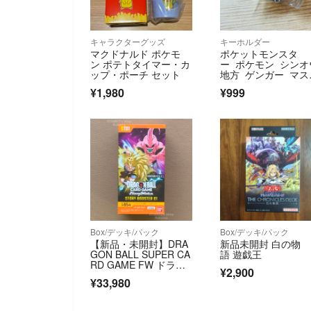
キャラクターグッズ
キーホルダー
マクドナルド ポケモ
ポケットモンスタ
ン ポテトタイマー・カ
ー ポケモン シンオ
ップ・ポーチ セット
地方 ゲンガー マス
ット チャーム 雑貨
¥1,980
¥999
Box/デッキ/パック
Box/デッキ/パック
【新品・未開封】DRA
新品未開封 白の物
GON BALL SUPER CA
語 遊戯王
RD GAME FW ドラゴ
¥2,900
ンボール スーパーカー
¥33,980
ドゲーム 1BOX