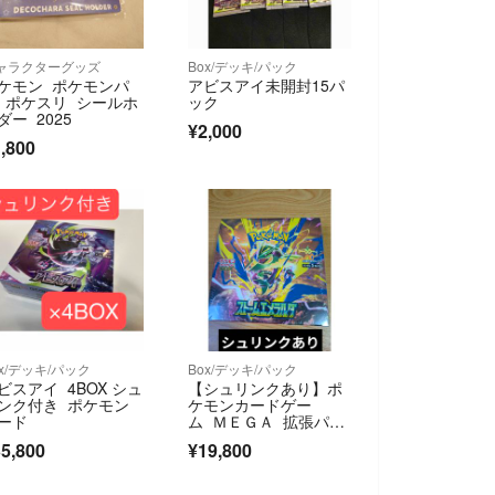
ャラクターグッズ
Box/デッキ/パック
ケモン ポケモンパ
アビスアイ未開封15パ
 ポケスリ シールホ
ック
ダー 2025
¥2,000
,800
ox/デッキ/パック
Box/デッキ/パック
ビスアイ 4BOX シュ
【シュリンクあり】ポ
ンク付き ポケモン
ケモンカードゲー
ード
ム ＭＥＧＡ 拡張パッ
ク ストームエメラル
5,800
¥19,800
ダ