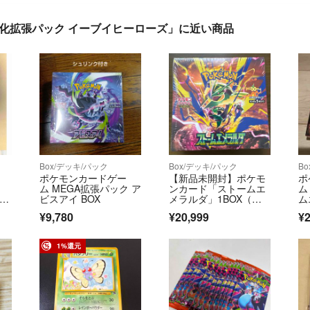
強化拡張パック イーブイヒーローズ」に近い商品
Box/デッキ/パック
Box/デッキ/パック
B
ポケモンカードゲー
【新品未開封】ポケモ
ポ
ム MEGA拡張パック ア
ンカード「ストームエ
ム
ビスアイ BOX
メラルダ」1BOX（シ
ム
ュリンク付き）
¥9,780
¥20,999
¥2
1%還元