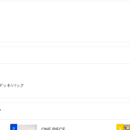
/デッキ/パック
グ
2
3
ONE PIECE