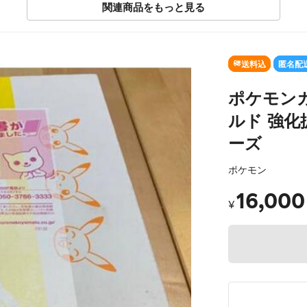
関連商品をもっと見る
送料込
匿名配
ポケモン
ルド 強化
ーズ
ポケモン
16,000
¥