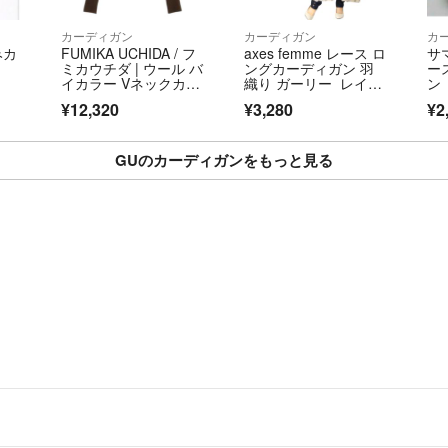
カーディガン
カーディガン
カ
みカ
FUMIKA UCHIDA / フ
axes femme レース ロ
サ
ミカウチダ | ウール バ
ングカーディガン 羽
ー
イカラー Vネックカー
織り ガーリー レイヤ
ン
ディガン | 36 | ブラウ
ード アクシーズファ
袖
¥12,320
¥3,280
¥2
ン/グレー | レディース
ム Mサイズ 総レー
スガウン 美品
GUのカーディガンをもっと見る