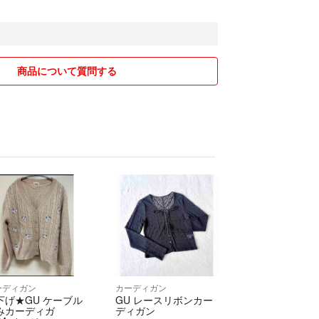
は簡易包装、最安値発送としております。梱包材料
掛けております。保管状況や梱包、緩衝材にこだわ
取引をご遠慮願います。
ご不明な点があればコメントよろしくお願いしま
商品について質問する
ーディガン
カーディガン
下げ★GU ケーブル
GU レースリボンカー
みカーディガ
ディガン