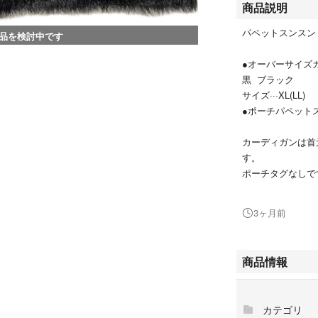
商品説明
パペットスンスン 
品を検討中です
●オーバーサイズ
黒 ブラック
サイズ···XL(LL)
●ポーチパペット
カーディガンは首
す。
ポーチタグなしで
画像2より実画像
3ヶ月前
使用感などはあり
梱包の際たたみ圧
商品情報
カテゴリ