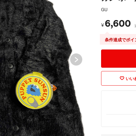
GU
6,600
¥
条件達成でポイ
いいね