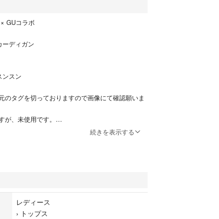
× GUコラボ
カーディガン
スンスン
元のタグを切っておりますので画像にて確認願いま
すが、未使用です。
にてご確認願います。
続きを表示する
ませんが、一度人手に渡った品とご理解願います。
縮する場合もありますのでご了承願います。
レディース
›
トップス