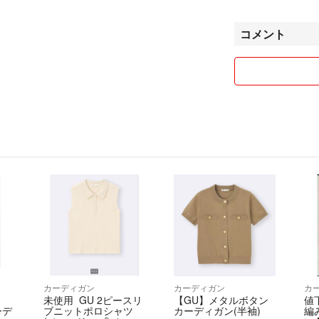
包装につきまして
もリサイクルを心
コメント
りや過敏な方はお
その他何か質問や
す。
カーディガン
カーディガン
カ
G
未使用 GU 2ピースリ
【GU】メタルボタン
値
ーデ
ブニットポロシャツ
カーディガン(半袖)
編