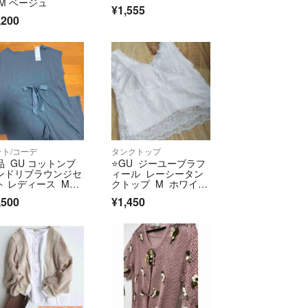
 M ベージュ
¥1,555
,200
ット/コーデ
タンクトップ
品 GU コットンブ
⭐GU ジーユーブラフ
ンドリブラウンジセ
ィール レーシータン
ト レディース Mサ
クトップ M ホワイ
ズ
ト WOMAN
,500
¥1,450