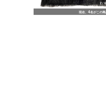
3 / 6
4
現在、
名がこの商