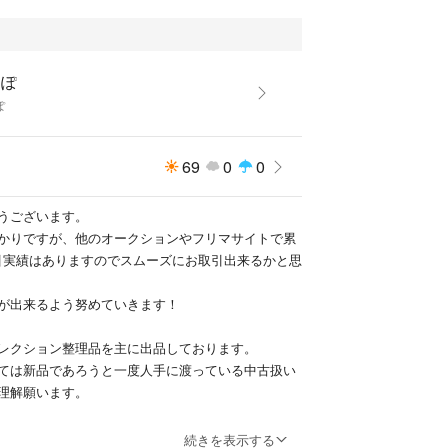
っぽ
ぽ
69
0
0
うございます。
かりですが、他のオークションやフリマサイトで累
ど取引実績はありますのでスムーズにお取引出来るかと思
が出来るよう努めていきます！
レクション整理品を主に出品しております。
ては新品であろうと一度人手に渡っている中古扱い
理解願います。
は同梱可能か確認して下さい。
続きを表示する