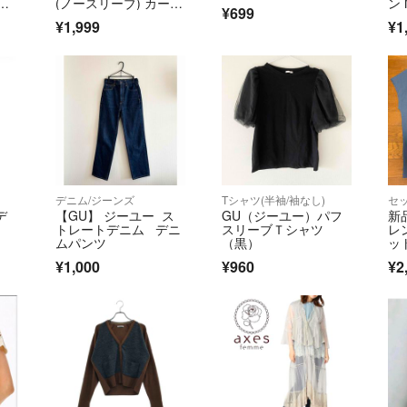
織
(ノースリーブ) カーデ
ン
¥699
ィガン
¥1,999
¥1
デニム/ジーンズ
Tシャツ(半袖/袖なし)
セ
デ
【GU】 ジーユー ス
GU（ジーユー）パフ
新
トレートデニム デニ
スリーブＴシャツ
レ
ムパンツ
（黒）
ッ
イ
¥1,000
¥960
¥2