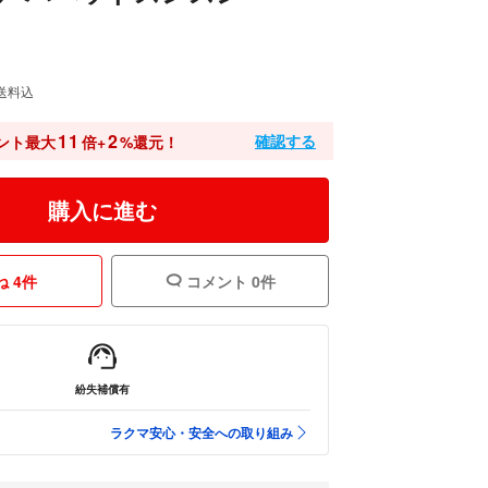
送料込
11
2
確認する
ント最大
倍+
%還元！
購入に進む
 4件
コメント 0件
紛失補償有
ラクマ安心・安全への取り組み