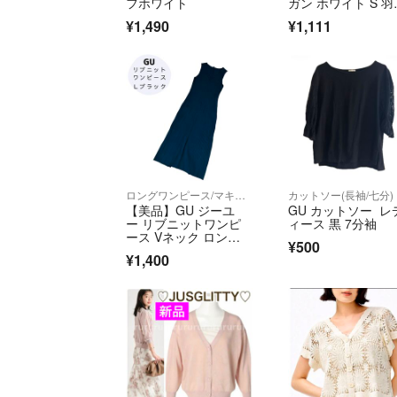
フホワイト
ガン ホワイト S 羽
り
¥1,490
¥1,111
ロングワンピース/マキシワンピース
カットソー(長袖/七分)
【美品】GU ジーユ
GU カットソー レ
ー リブニットワンピ
ィース 黒 7分袖
ース Vネック ロン
¥500
グ マキシ丈 黒 L
¥1,400