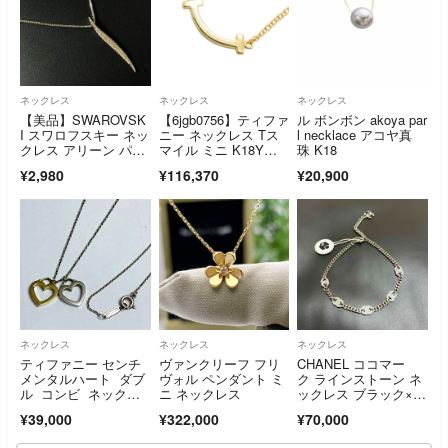
ネックレス
ネックレス
ネックレス
【美品】SWAROVSK
【6jgb0756】ティファ
ル ボンボン akoya par
I スワロフスキー ネッ
ニー ネックレス Tス
l necklace アコヤ真
クレス アリーン パヴ
マイル ミニ K18Y
珠 K18
ェ シルバー ラインス
G イエローゴールド
¥2,980
¥116,370
¥20,900
トーン クリスタル 流
【中古】レディース
線 曲線 正規品
ネックレス
ネックレス
ネックレス
ティファニー センチ
ヴァンクリーフ フリ
CHANEL ココマー
メンタルハート ダブ
ヴォル ペンダント ミ
ク ラインストーン ネ
ル コンビ ネックレ
ニ ネックレス
ックレス ブラック×シ
ス 925 750
ルバー
¥39,000
¥322,000
¥70,000