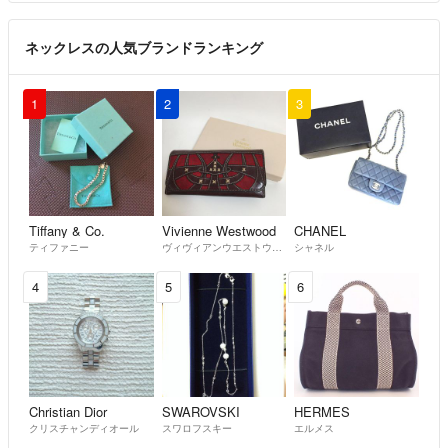
ネックレスの人気ブランドランキング
1
2
3
Tiffany & Co.
Vivienne Westwood
CHANEL
ティファニー
ヴィヴィアンウエストウッド
シャネル
4
5
6
Christian Dior
SWAROVSKI
HERMES
クリスチャンディオール
スワロフスキー
エルメス