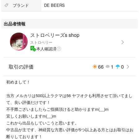
フォーエバーマークは、革新的な技術、高い品質と信頼性を保証する取り
ブランド
DE BEERS
組みにより、ダイヤモンド業界をリードしています。
出品者情報
何よりも強く、純粋。地球と共に悠久の時を経て。
ストロベリーズs shop
フォーエバーマーク ダイヤモンドは、地球とほぼ同じ歳月を重ねていま
ストロベリー
す。地中奥深くで30億年を超える時を経て変化し、生成された自然の奇跡
本人確認済
です。発見されることを待ち続け、遂に私たちと出合ったダイヤモンド
は、永遠の輝きを放ちます。
あくまで中古品です。神経質な方の購入はお控え下さい。
取引の評価
66
1
0
nc.nrです。
他でも出品してますので突然消えたらごめんなさい。
初めまして！
当方 メルカリは500以上ラクマは56 ヤフオクも利用させて頂いてまし
て、良い評価だけです！
不手際ございましたらご指摘頂けると助かりますm(__)m
宜しくお願いしますm(__)m
これから出品もしていこうと思います。
中古品が主です、神経質な方悪い評価が5つ以上ある方とはお取引はお
断りしております！