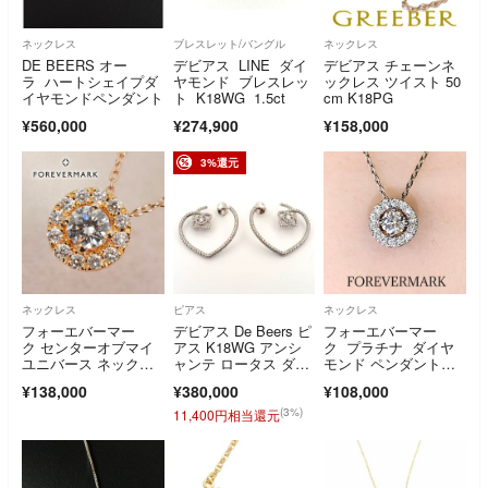
ネックレス
ブレスレット/バングル
ネックレス
DE BEERS オー
デビアス LINE ダイ
デビアス チェーンネ
ラ ハートシェイプダ
ヤモンド ブレスレッ
ックレス ツイスト 50
イヤモンドペンダント
ト K18WG 1.5ct
cm K18PG
¥560,000
¥274,900
¥158,000
3%還元
ネックレス
ピアス
ネックレス
フォーエバーマー
デビアス De Beers ピ
フォーエバーマー
ク センターオブマイ
アス K18WG アンシ
ク プラチナ ダイヤ
ユニバース ネックレ
ャンテ ロータス ダイ
モンド ペンダントネ
ス /26-1051
ヤモンド 750 ハート
ックレス
¥138,000
¥380,000
¥108,000
【鑑定済み】正規品
(3%)
11,400円相当還元