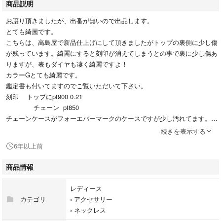
商品説明
お譲り頂きましたが、出番が無いので出品します。
とても綺麗です。
こちらは、高島屋で新品仕上げにして頂きましたがトップの裏側に少し傷
が残っています。綺麗にすると刻印が消えてしまうとの事で裏に少し傷あ
りますが、表もダイヤも凄く綺麗ですよ！
カラーGとても綺麗です。
鑑定書も付いてますのでご覧いただいて下さい。
刻印 トップにpt900 0.21
チェーン pt850
チェーンケースがフォーエバーマークのケースですが少し汚れてます。
シリアルカードがないです。
続きを表示する
チェーンが45cm
6年以上前
フリーアジァスターついてますので、自由に長さの変更出来ます。
商品情報
フォーエバーマークは、厳選された美しいダイヤモンドをお届けします。
ひとつひとつのダイヤモンドは、選び抜かれた鉱山から採掘された後、綿
レディース
密なカットと研磨、そして鑑定を経て、世界にただひとつの証が特許技術
カテゴリ
›
アクセサリー
により印されます。
›
ネックレス