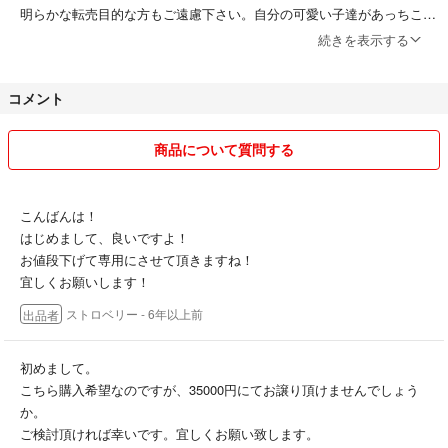
明らかな転売目的な方もご遠慮下さい。自分の可愛い子達があっちこっ
ちのサイトで見かけますと、悲しくなります。大事に使われて下さる事
続きを表示する
を願います！
手放されるのでしたら、利益を求めず常識的にお売り下さいね！私も、
コメント
フリマで購入した物売る時ありますから、宜しくお願いします(^^)
返品・交換はいたしておりません！
あくまで中古品です一度人手に渡ってます！念押しです。
商品について質問する
タバコは吸いません！昨年の7月に猫が虹の橋を渡ってしまってからペ
ットはいません！猫のぐー太が来ました！
アイコンの写真はチョキと言う名前の猫です！17歳と10ヶ月でした！
こんばんは！
はじめまして、良いですよ！
ご挨拶は必須です。コメント下さるのは嬉しいですけど返信待ちに物凄
お値段下げて専用にさせて頂きますね！
く神経が参ってしまいますので、返信24時間下さらない方は、コメン
宜しくお願いします！
ト消しますね！
ストロベリー
- 6年以上前
出品者
最後まで長文お読み下さりありがとうございます！
初めまして。
こちら購入希望なのですが、35000円にてお譲り頂けませんでしょう
か。
ご検討頂ければ幸いです。宜しくお願い致します。