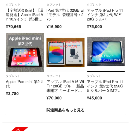
タブレット
タブレット
タブレット
【全額返金保証】【最
iPad 第7世代 32GB wi
アップル iPad Pro 11
速発送】Apple iPad A
fiモデル 管理番号：2
インチ 第3世代 WiFi 1
ir 10.9インチ 第5世
75
28G シルバー
代 256GB スペースグ
¥70,665
¥16,900
¥75,000
レイ Wi-Fi 美品 動作
確認済
タブレット
タブレット
タブレット
Apple iPad mini 第2世
アップル iPad A16 Wi
アップル iPad Pro 11
代
Fi 128GB ブルー 新品
インチ 第2世代 256G
未開封 キーボードケ
B シルバー SIMフリ
¥3,780
ース付
ー
¥70,000
¥45,000
関連商品をもっと見る
SOLD OUT