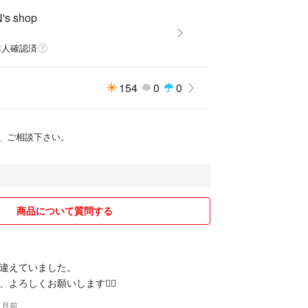
's shop
本人確認済
154
0
0
、ご相談下さい。
商品について質問する
違えていました。
よろしくお願いします🙇‍♀️
ヶ月前