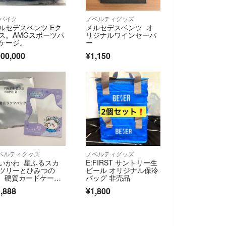
/バイク
ノベルティグッズ
ルセデスベンツ Eク
メルセデスベンツ オ
ス。AMGスポーツパ
リジナルワインセーバ
ケージ。
ー
00,000
¥1,150
ベルティグッズ
ノベルティグッズ
いかわ 星ふるスカ
E:FIRST サントリー生
ツリーとひみつの
ビール オリジナル保冷
 硬質カードケー
バッグ 非売品
 モモンガ
,888
¥1,800