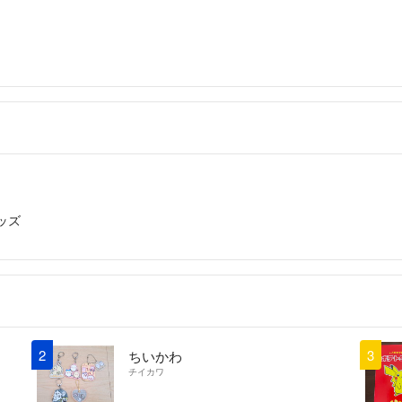
ッズ
2
3
ちいかわ
チイカワ