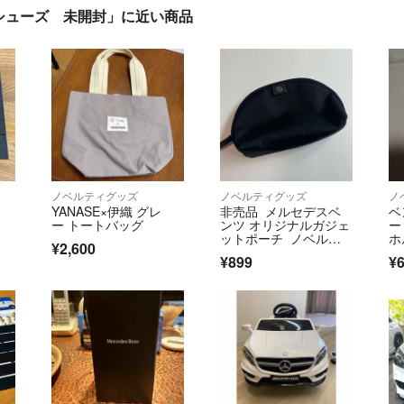
シューズ 未開封」に近い商品
ノベルティグッズ
ノベルティグッズ
ノ
YANASE×伊織 グレ
非売品 メルセデスベ
ベ
ー トートバッグ
ンツ オリジナルガジェ
ー
ットポーチ ノベルテ
ホ
¥2,600
ィ
¥899
¥6