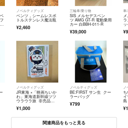
ノベルティグッズ
三輪車/乗り物
車
ノベ
ベンツ，シームレスボ
SIS メルセデスベン
メ
アフ
トルステンレス魔法瓶
ツ AMG GT-R 電動乗用
ラ
 タ
カー 白BBH-011-R
ッ
¥2,460
¥39,000
¥9
ノベルティグッズ
ノベルティグッズ
ノ
クー
JR東海 ×「映画ちいか
BE:FIRST サン生 クー
ち
わ」東海道新幹線ツツ
ラーバッグ
イ
ウラウラ旅 非売品特
島
¥799
典第1弾オリジナルダ
ス
¥1,000
¥1
イカットステッカー 4
枚セット
関連商品をもっと見る