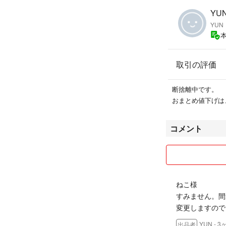
YUN
YUN
取引の評価
断捨離中です。
おまとめ値下げは
コメント
ねこ様
すみません。間
変更しますので、
YUN
- 3
出品者