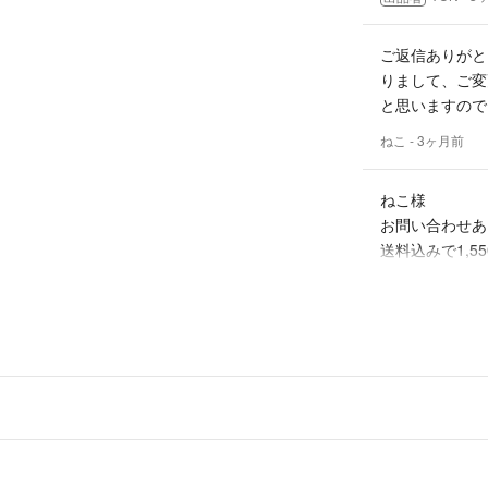
ご返信ありがと
りまして、ご変
と思いますので
ねこ
- 3ヶ月前
ねこ様
お問い合わせあ
送料込みで1,5
よろしくご検討
YUN
- 3
出品者
こんにちは。不
しょうか？
ねこ
- 3ヶ月前