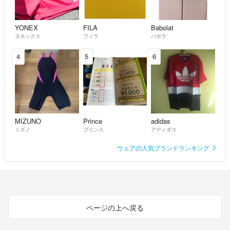
YONEX
FILA
Babolat
ヨネックス
フィラ
バボラ
4
5
6
MIZUNO
Prince
adidas
ミズノ
プリンス
アディダス
ウェアの人気ブランドランキング
ページの上へ戻る