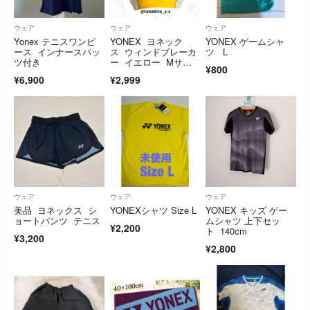
ウェア
ウェア
ウェア
Yonex テニスワンピ
YONEX ヨネック
YONEX ゲームシャ
ース インナースパッ
ス ウィンドブレーカ
ツ L
ツ付き
ー イエロー Mサイ
¥800
ズ テニス スポーツ
¥6,900
¥2,999
ウェア
ウェア
ウェア
美品 ヨネックス シ
YONEXシャツ Size L
YONEX キッズ ゲー
ョートパンツ テニス
ムシャツ 上下セッ
¥2,200
ト 140cm
¥3,200
¥2,800