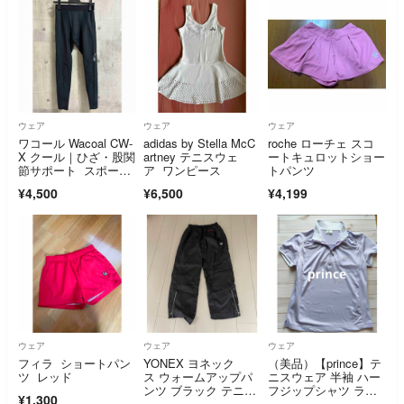
ウェア
ウェア
ウェア
ワコール Wacoal CW-
adidas by Stella McC
roche ローチェ スコ
X クール｜ひざ・股関
artney テニスウェ
ートキュロットショー
節サポート スポーツ
ア ワンピース
トパンツ
タイツ 3
¥4,500
¥6,500
¥4,199
ウェア
ウェア
ウェア
フィラ ショートパン
YONEX ヨネック
（美品）【prince】テ
ツ レッド
ス ウォームアップパ
ニスウェア 半袖 ハー
ンツ ブラック テニ
フジップシャツ ラベ
¥1,300
ス バドミントン
ンダー ゴルフ サイ