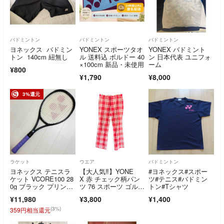
バドミントン
バドミントン
バドミントン
ヨネックス バドミン
YONEX スポーツタオ
YONEX バドミント
トン 140cm 紐無し
ル 送料込 ボルドー 40
ン 日本代表 ユニフォ
×100cm 新品・未使用
ーム
¥800
¥1,790
¥8,000
3%還元
ラケット
ウエア
バドミントン
ヨネックス テニスラ
【大人気‼️】YONE
#ヨネックス#スポー
ケット VCORE100 28
X 赤 チェック柄パン
ツ#テニス#バドミン
0g ブラック プリンス
ツ 76 スポーツ ゴル
トン#Tシャツ
ケース
フ レディース
¥11,980
¥3,800
¥1,400
(3%)
359円相当還元