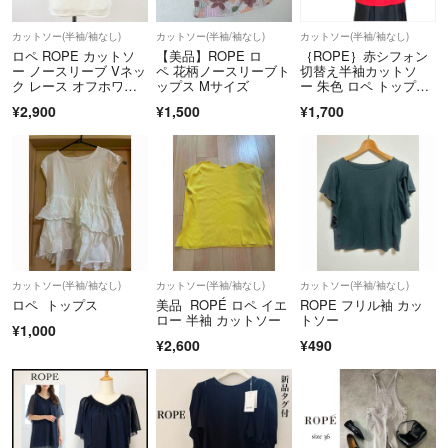
カットソー(半袖/袖なし)
カットソー(半袖/袖なし)
カットソー(半袖/袖なし)
ロペ ROPE カットソ
【美品】ROPE ロ
｛ROPE｝赤シフォン
ー ノースリーブ Vネッ
ペ 花柄ノースリーブト
切替え半袖カットソ
ク レース オフホワイ
ップス Mサイズ
ー 朱色 ロペ トップ
ト 白 M
ス M
¥2,900
¥1,500
¥1,700
カットソー(半袖/袖なし)
カットソー(半袖/袖なし)
カットソー(半袖/袖なし)
ロペ トップス
美品 ROPÉ ロペ イエ
ROPE フリル袖 カッ
ロー 半袖 カットソー
トソー
¥1,000
¥2,600
¥490