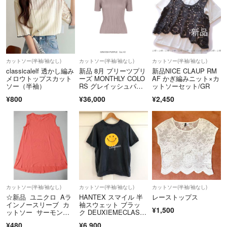
カットソー(半袖/袖なし)
カットソー(半袖/袖なし)
カットソー(半袖/袖なし)
classicalelf 透かし編み
新品 8月 プリーツプリ
新品NICE CLAUP RM
メロウトップスカット
ーズ MONTHLY COLO
AF かぎ編みニット×カ
ソー（半袖）
RS グレイッシュパー
ットソーセット/GR
プル
¥800
¥36,000
¥2,450
カットソー(半袖/袖なし)
カットソー(半袖/袖なし)
カットソー(半袖/袖なし)
☆新品 ユニクロ Aラ
HANTEX スマイル 半
レーストップス
インノースリーブ カ
袖スウェット ブラッ
¥1,500
ットソー サーモンピ
ク DEUXIEMECLASS
ンク Mサイズ
E
¥480
¥6,900