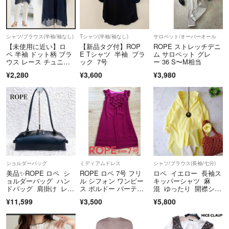
シャツ/ブラウス(半袖/袖なし)
Tシャツ(半袖/袖なし)
サロペット/オーバーオール
【未使用に近い】ロ
【新品タグ付】ROP
ROPE ストレッチデニ
ペ 半袖 ドット柄 ブラ
E Tシャツ 半袖 ブラ
ム サロペット グレ
ウス レース チュニッ
ック 7号
ー 36 S〜M相当
ク ネイビー M
¥2,280
¥3,600
¥3,980
ショルダーバッグ
ミディアムドレス
シャツ/ブラウス(長袖/七分)
美品✨ROPE ロペ シ
ROPE ロペ 7号 フリ
ロペ イエロー 長袖ス
ョルダーバッグ ハン
ル シフォン ワンピー
キッパーシャツ 麻
ドバッグ 肩掛け レザ
ス ボルドー パーティ
混 ゆったり 開襟シャ
ー 黒
ー 結婚式
ツ
¥11,599
¥3,500
¥5,800