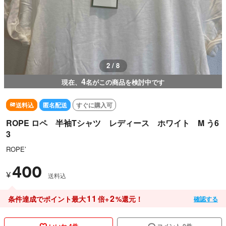
3 / 8
4
現在、
名がこの商品を検討中です
送料込
匿名配送
すぐに購入可
ROPE ロペ 半袖Tシャツ レディース ホワイト M う6
3
ROPE’
400
¥
送料込
11
2
条件達成でポイント最大
倍+
%還元！
確認する
いいね 4件
コメント 0件