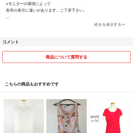
※モニターの環境によって
色等の表示に違いがあります。ご了承下さい。
続きを表示する
【時間・発送について】
コメント
平日9：00-15：00のみとなっております。
土日祝は発送、コメント返し等行っておりません。
金曜日にご購入の方は月曜日発送です。
商品について質問する
【返品・評価について】
こちらの商品もおすすめです
基本的に返品はおこなっておりません。
また、評価後の返品、返金対応致しません
必ず評価前に商品の確認よろしくお願い致します。