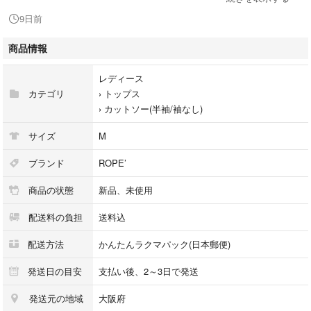
9日前
●その他、注意事項：
商品情報
プロフィールをご購入前にご確認ください
レディース
土日祝、平日15時以降コメント返信、発送対応はしておりません。
カテゴリ
›
トップス
›
カットソー(半袖/袖なし)
サイズ
M
ブランド
ROPE’
商品の状態
新品、未使用
配送料の負担
送料込
配送方法
かんたんラクマパック(日本郵便)
発送日の目安
支払い後、2～3日で発送
発送元の地域
大阪府