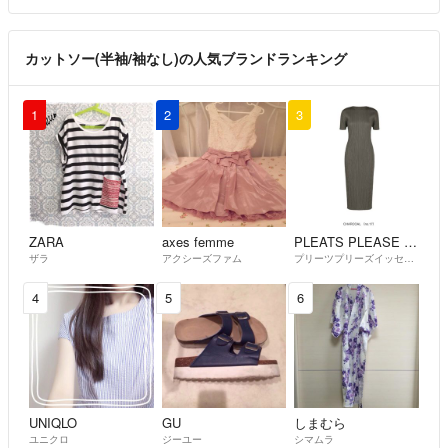
カットソー(半袖/袖なし)の人気ブランドランキング
1
2
3
ZARA
axes femme
PLEATS PLEASE ISSEY MIYAKE
ザラ
アクシーズファム
プリーツプリーズイッセイミヤケ
4
5
6
UNIQLO
GU
しまむら
ユニクロ
ジーユー
シマムラ